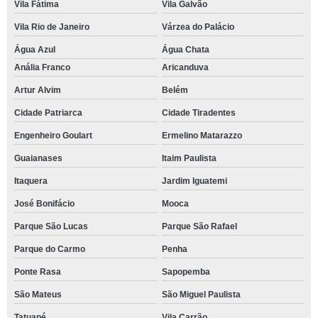
Vila Fátima
Vila Galvão
Vila Rio de Janeiro
Várzea do Palácio
Água Azul
Água Chata
Anália Franco
Aricanduva
Artur Alvim
Belém
Cidade Patriarca
Cidade Tiradentes
Engenheiro Goulart
Ermelino Matarazzo
Guaianases
Itaim Paulista
Itaquera
Jardim Iguatemi
José Bonifácio
Mooca
Parque São Lucas
Parque São Rafael
Parque do Carmo
Penha
Ponte Rasa
Sapopemba
São Mateus
São Miguel Paulista
Tatuapé
Vila Carrão