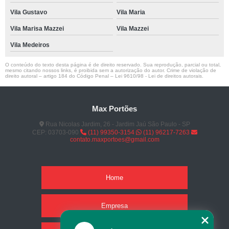
Vila Gustavo
Vila Maria
Vila Marisa Mazzei
Vila Mazzei
Vila Medeiros
O conteúdo do texto desta página é de direito reservado. Sua reprodução, parcial ou total,
mesmo citando nossos links, é proibida sem a autorização do autor. Crime de violação de
direito autoral – artigo 184 do Código Penal –
Lei 9610/98 - Lei de direitos autorais
.
Max Portões
Rua Nicolas Jardim, 26 - Jardim Jaú São Paulo - SP
CEP: 03703-090
(11) 99350-3154
(11) 96217-7263
contato.maxportoes@gmail.com
Home
Empresa