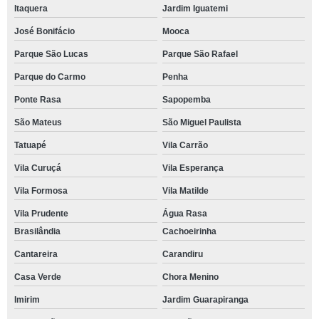
Itaquera
Jardim Iguatemi
José Bonifácio
Mooca
Parque São Lucas
Parque São Rafael
Parque do Carmo
Penha
Ponte Rasa
Sapopemba
São Mateus
São Miguel Paulista
Tatuapé
Vila Carrão
Vila Curuçá
Vila Esperança
Vila Formosa
Vila Matilde
Vila Prudente
Água Rasa
Brasilândia
Cachoeirinha
Cantareira
Carandiru
Casa Verde
Chora Menino
Imirim
Jardim Guarapiranga