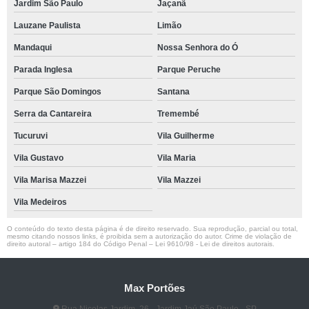
Jardim São Paulo
Jaçanã
Lauzane Paulista
Limão
Mandaqui
Nossa Senhora do Ó
Parada Inglesa
Parque Peruche
Parque São Domingos
Santana
Serra da Cantareira
Tremembé
Tucuruvi
Vila Guilherme
Vila Gustavo
Vila Maria
Vila Marisa Mazzei
Vila Mazzei
Vila Medeiros
O conteúdo do texto desta página é de direito reservado. Sua reprodução, parcial ou total,
mesmo citando nossos links, é proibida sem a autorização do autor. Crime de violação de
direito autoral – artigo 184 do Código Penal –
Lei 9610/98 - Lei de direitos autorais
.
Max Portões