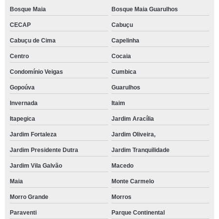
Bosque Maia
Bosque Maia Guarulhos
CECAP
Cabuçu
Cabuçu de Cima
Capelinha
Centro
Cocaia
Condomínio Veigas
Cumbica
Gopoúva
Guarulhos
Invernada
Itaim
Itapegica
Jardim Aracília
Jardim Fortaleza
Jardim Oliveira,
Jardim Presidente Dutra
Jardim Tranquilidade
Jardim Vila Galvão
Macedo
Maia
Monte Carmelo
Morro Grande
Morros
Paraventi
Parque Continental