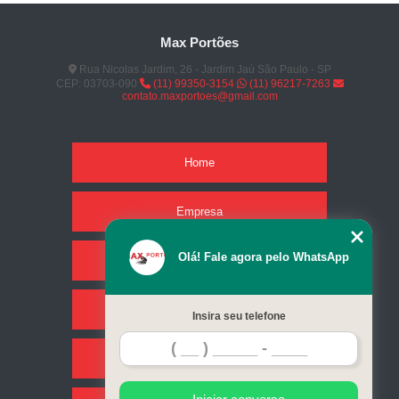
Max Portões
Rua Nicolas Jardim, 26 - Jardim Jaú São Paulo - SP
CEP: 03703-090
(11) 99350-3154
(11) 96217-7263
contato.maxportoes@gmail.com
Home
Empresa
Olá! Fale agora pelo WhatsApp
Missão
Serviços
Insira seu telefone
Contato