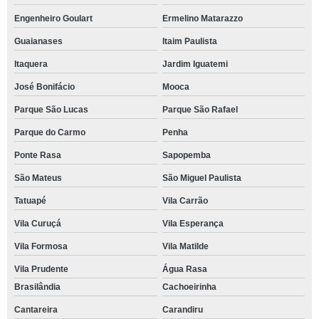
Engenheiro Goulart
Ermelino Matarazzo
Guaianases
Itaim Paulista
Itaquera
Jardim Iguatemi
José Bonifácio
Mooca
Parque São Lucas
Parque São Rafael
Parque do Carmo
Penha
Ponte Rasa
Sapopemba
São Mateus
São Miguel Paulista
Tatuapé
Vila Carrão
Vila Curuçá
Vila Esperança
Vila Formosa
Vila Matilde
Vila Prudente
Água Rasa
Brasilândia
Cachoeirinha
Cantareira
Carandiru