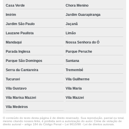
Casa Verde
Chora Menino
Imirim
Jardim Guarapiranga
Jardim São Paulo
Jaçanã
Lauzane Paulista
Limão
Mandaqui
Nossa Senhora do Ó
Parada Inglesa
Parque Peruche
Parque São Domingos
Santana
Serra da Cantareira
Tremembé
Tucuruvi
Vila Guilherme
Vila Gustavo
Vila Maria
Vila Marisa Mazzei
Vila Mazzei
Vila Medeiros
O conteúdo do texto desta página é de direito reservado. Sua reprodução, parcial ou total,
mesmo citando nossos links, é proibida sem a autorização do autor. Crime de violação de
direito autoral – artigo 184 do Código Penal –
Lei 9610/98 - Lei de direitos autorais
.