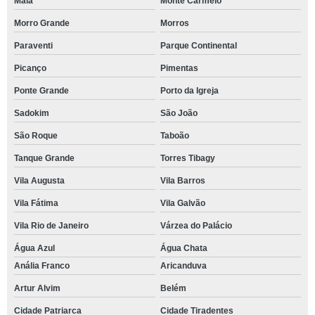
Maia
Monte Carmelo
Morro Grande
Morros
Paraventi
Parque Continental
Picanço
Pimentas
Ponte Grande
Porto da Igreja
Sadokim
São João
São Roque
Taboão
Tanque Grande
Torres Tibagy
Vila Augusta
Vila Barros
Vila Fátima
Vila Galvão
Vila Rio de Janeiro
Várzea do Palácio
Água Azul
Água Chata
Anália Franco
Aricanduva
Artur Alvim
Belém
Cidade Patriarca
Cidade Tiradentes