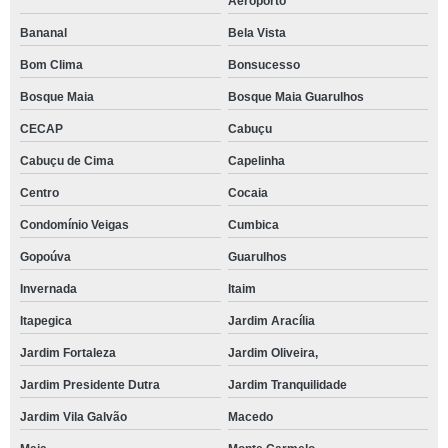
Aeroporto
Bananal
Bela Vista
Bom Clima
Bonsucesso
Bosque Maia
Bosque Maia Guarulhos
CECAP
Cabuçu
Cabuçu de Cima
Capelinha
Centro
Cocaia
Condomínio Veigas
Cumbica
Gopoúva
Guarulhos
Invernada
Itaim
Itapegica
Jardim Aracília
Jardim Fortaleza
Jardim Oliveira,
Jardim Presidente Dutra
Jardim Tranquilidade
Jardim Vila Galvão
Macedo