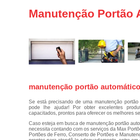
Portas de 
Manutenção Portão 
Portas de 
automátic
Reparo d
portões
Travas
eletromagné
de portão
manutenção portão automático
Se está precisando de uma manutenção portão 
pode lhe ajudar! Por obter excelentes produt
capacitados, prontos para oferecer os melhores se
Caso esteja em busca de manutenção portão auto
necessita contando com os serviços da Max Portõe
Portões de Ferro, Conserto de Portões e Manuten