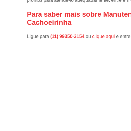
prontos para atendê-lo adequadamente, entre em 
Para saber mais sobre Manute
Cachoeirinha
Ligue para
(11) 99350-3154
ou
clique aqui
e entre