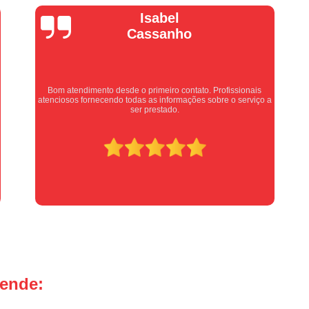
Manutenção Portão de Garage
Vera Maria
Manutenção Portão Eletrônico
Motor de Portão Basculante
Motor de P
Motor de Portão de Levantar
Motor de 
Motor de Portão Eletrônico Industr
Equipe nota 10, trabalho rápido com excelência , super
organizados. Super indico.
Motor de Portão em Sp
Motor de P
Motor de Portão Rápido
Motor Auto
Motor de Aço Automático para Portão
Motor de Porta Aço
Mot
Motor para Porta de Aço Automátic
Motor para Porta de Enrolar Auto
Motor Porta Aço Enrolar
Motor P
tende:
Porta de Aço para Garagem
Portas d
Portas de Aço de Correr
Portas de