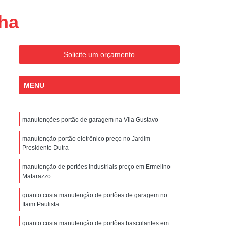
Conserto de Portões Residenciais
ha
es
Conserto de Portão Automático
Sp
Conserto de Portão Basculante
Solicite um orçamento
Conserto de Portão de Garagem
Sp
Conserto de Portão em São Paulo
MENU
Conserto de Portão Pivotante
Conserto de Portões Basculantes
manutenções portão de garagem na Vila Gustavo
a de Instalação de Portão Eletrônico
manutenção portão eletrônico preço no Jardim
nstalação de Portão Automático
Presidente Dutra
culante
Instalação de Portão Eletrônico
manutenção de portões industriais preço em Ermelino
Matarazzo
ão Eletrônico Basculante
aulo
Instalação de Portão Eletrônico em SP
quanto custa manutenção de portões de garagem no
Itaim Paulista
nstalar Portão Automático Deslizante
quanto custa manutenção de portões basculantes em