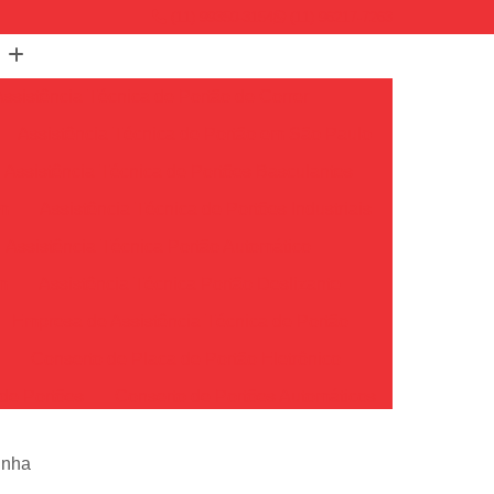
(11) 99350-3154
(11) 96217-7263
Assistência Técnica de Portão de Correr
Assistência Técnica de Portão em São Paulo
Assistência Técnica de Portões Basculantes
em
Assistência Técnica de Portões Industriais
Assistência Técnica Portão Automático
m
Assistência Técnica Portão Deslizante
Empresa de Assistência Técnica de Portão
o
Conserto de Placa de Portão Eletrônico
de Portões
Conserto de Portões Automáticos
io
Conserto de Portões de Ferro
inha
Conserto de Portões em São Paulo