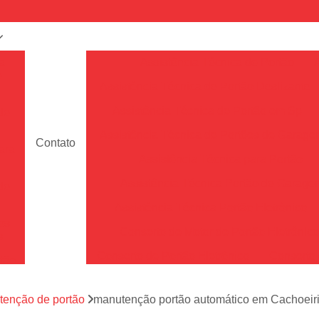
a
Assistência Técnica de Portão
e
Assistência Técnica de Portão Deslizante
Assistência Técnica de Portão em Sp
de
Assistência Técnica de Portões de Garag
Contato
ara
Assistência Técnica para Portão
Assistência Técnica Portão de Garage
de
Assistência Técnica Portão Eletrônico
es
Conserto de Motor de Portão Eletrônic
s
Conserto de Portão Eletrônico
Conserto 
tão
Conserto de Portões de Alumín
aço
a
enção de portão
manutenção portão automático em Cachoeir
Conserto de Portões de Madeira