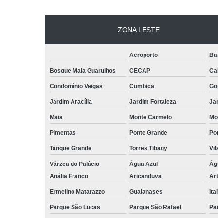
ZONA LESTE
Aeroporto
Ba
Bosque Maia Guarulhos
CECAP
Ca
Condomínio Veigas
Cumbica
Go
Jardim Aracília
Jardim Fortaleza
Jar
Maia
Monte Carmelo
Mo
Pimentas
Ponte Grande
Por
Tanque Grande
Torres Tibagy
Vil
Várzea do Palácio
Água Azul
Ág
Anália Franco
Aricanduva
Art
Ermelino Matarazzo
Guaianases
Ita
Parque São Lucas
Parque São Rafael
Pa