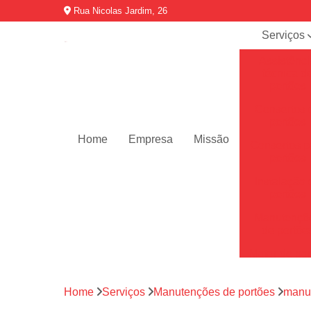
Rua Nicolas Jardim, 26
Serviços
Assistênci
técnica d
portões
Consertos 
portões
Home
Empresa
Missão
Consertos p
portões
Instalação 
portões
Manutençõ
de portõe
Motor de por
Motores de 
automátic
Home
Serviços
Manutenções de portões
manut