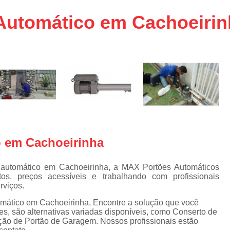
aço
Conserto de Portões em SP
Automático em Cachoeirin
aço
Empresa de Conserto de Portõ
a
Conserto de Portão Automático 
e
Conserto de Portão de Ferro
Conserto de Portão Eletrônico em 
tica
Conserto de Portão em Sp
Conserto de Portão Residencial
Conserto para Portões
Empres
 em Cachoeirinha
Instalação de Portão
I
Instalação de Portão Automático Bas
automático em Cachoeirinha, a MAX Portões Automáticos
os, preços acessíveis e trabalhando com profissionais
Instalação de Port
rviços.
Instalação de Portão Eletrônico em São P
mático em Cachoeirinha, Encontre a solução que você
s, são alternativas variadas disponíveis, como Conserto de
Instalar Portão Automático
I
ção de Portão de Garagem. Nossos profissionais estão