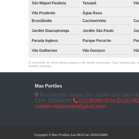
São Miguel Paulista
Tatuapé
Vil
Vila Prudente
Água Rasa
Brasilândia
Cachoeirinha
Can
Jardim Guarapiranga
Jardim São Paulo
Ja
Parada Inglesa
Parque Peruche
Pa
Vila Guilherme
Vila Gustavo
Vil
O conteúdo do texto desta página é de direito reservado. Sua reprodução, pa
direitos autorais
.
Max Portões
Rua Nicolas Jardim, 26 - Jardim Jaú São Pau
CEP: 03703-090
(11) 99350-3154
(11) 9
contato.maxportoes@gmail.com
Copyright © Max Portões (Lei 9610 de 19/02/1998)