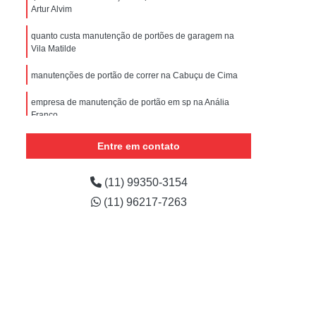
nstalar Portão Eletrônico Basculante
Artur Alvim
e
Empresa de Manutenção de Portão
quanto custa manutenção de portões de garagem na
Vila Matilde
ões
Manutenção de Motor de Portão
manutenções de portão de correr na Cabuçu de Cima
 Automático
Manutenção de Portão
e
Manutenção de Portão de Correr
empresa de manutenção de portão em sp na Anália
Franco
m
Manutenção de Portão Deslizante
manutenções de portões de garagem na Picanço
Entre em contato
Manutenção de Portão em São Paulo
quanto custa manutenção de portão em são paulo no
Manutenção de Portões Automáticos
Várzea do Palácio
(11) 99350-3154
Manutenção de Portões de Condomínio
(11) 96217-7263
Manutenção de Portões de Garagem
Manutenção de Portões em São Paulo
Manutenção de Portões Industriais
Manutenção Portão Automático