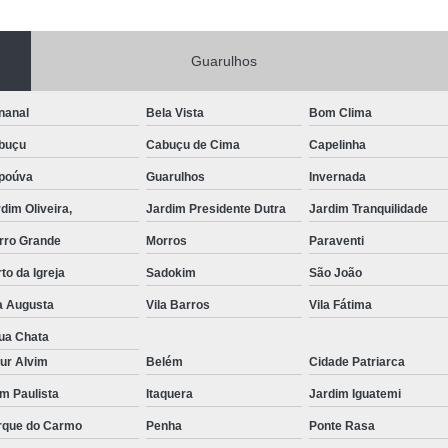
Portas de Aço Manual
Portas de Aço p
Guarulhos
Portas de Aço para Residência
Portas
Porta de Aço Automática Transvision
Po
nanal
Bela Vista
Bom Clima
Porta de Aço com Motor
P
buçu
Cabuçu de Cima
Capelinha
Porta de Aço de Enrolar Elétrica
Porta
poúva
Guarulhos
Invernada
Porta de Aço para Garagem Automática
dim Oliveira,
Jardim Presidente Dutra
Jardim Tranquilidade
Portas de Aço Automática Comercia
rro Grande
Morros
Paraventi
Portas de Aço Automáticas
to da Igreja
Sadokim
São João
Portas de Aço de Enrolar Automáti
a Augusta
Vila Barros
Vila Fátima
Portas de Aço para Banheiro Automática
ua Chata
ur Alvim
Belém
Cidade Patriarca
Empresa de Reparo de Portão
Repar
im Paulista
Itaquera
Jardim Iguatemi
Reparo de Portão de Correr
rque do Carmo
Penha
Ponte Rasa
Reparo de Portão Eletrônico