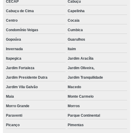
CECAP
Cabuçu
Cabuçu de Cima
Capelinha
Centro
Cocaia
Condomínio Veigas
Cumbica
Gopoúva
Guarulhos
Invernada
Itaim
Itapegica
Jardim Aracília
Jardim Fortaleza
Jardim Oliveira,
Jardim Presidente Dutra
Jardim Tranquilidade
Jardim Vila Galvão
Macedo
Maia
Monte Carmelo
Morro Grande
Morros
Paraventi
Parque Continental
Picanço
Pimentas