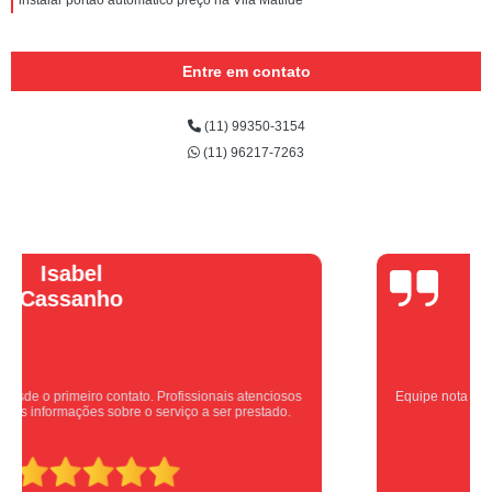
instalar portão automático preço na Vila Matilde
Entre em contato
(11) 99350-3154
(11) 96217-7263
Vera Maria
Equipe nota 10, trabalho rápido com excelência , super organizados.
Super indico.