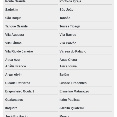
Ponte Grande
Porto da Igreja
Sadokim
São João
São Roque
Taboão
Tanque Grande
Torres Tibagy
Vila Augusta
Vila Barros
Vila Fátima
Vila Galvão
Vila Rio de Janeiro
Várzea do Palácio
Água Azul
Água Chata
Anália Franco
Aricanduva
Artur Alvim
Belém
Cidade Patriarca
Cidade Tiradentes
Engenheiro Goulart
Ermelino Matarazzo
Guaianases
Itaim Paulista
Itaquera
Jardim Iguatemi
José Bonifácio
Mooca