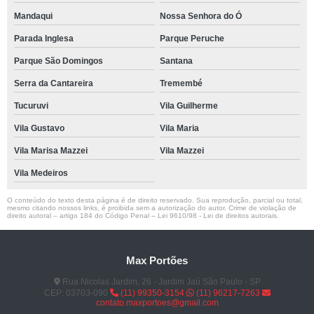
Mandaqui
Nossa Senhora do Ó
Parada Inglesa
Parque Peruche
Parque São Domingos
Santana
Serra da Cantareira
Tremembé
Tucuruvi
Vila Guilherme
Vila Gustavo
Vila Maria
Vila Marisa Mazzei
Vila Mazzei
Vila Medeiros
O conteúdo do texto desta página é de direito reservado. Sua reprodução, parcial ou total,
mesmo citando nossos links, é proibida sem a autorização do autor. Crime de violação de
direito autoral – artigo 184 do Código Penal –
Lei 9610/98 - Lei de direitos autorais
.
Max Portões
Rua Nicolas Jardim, 26 - Jardim Jaú São Paulo - SP
CEP: 03703-090
(11) 99350-3154
(11) 96217-7263
contato.maxportoes@gmail.com