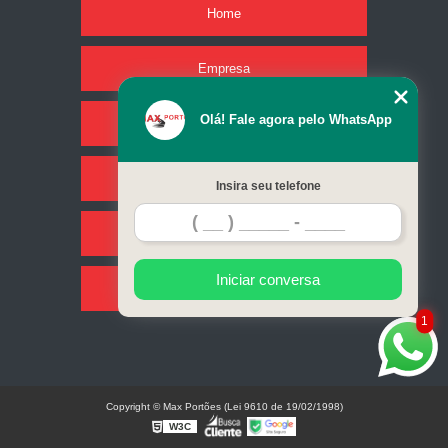
Home
Empresa
Olá! Fale agora pelo WhatsApp
Missão
Serviços
Insira seu telefone
Contato
Iniciar conversa
Mapa do site
1
Copyright © Max Portões (Lei 9610 de 19/02/1998)
W3C