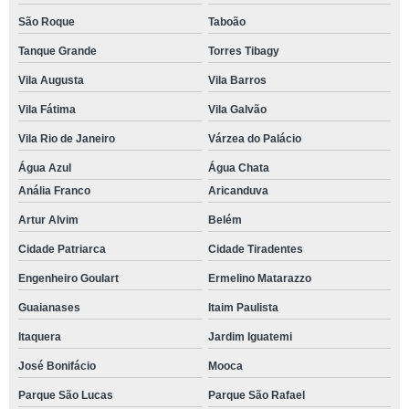
São Roque
Taboão
Tanque Grande
Torres Tibagy
Vila Augusta
Vila Barros
Vila Fátima
Vila Galvão
Vila Rio de Janeiro
Várzea do Palácio
Água Azul
Água Chata
Anália Franco
Aricanduva
Artur Alvim
Belém
Cidade Patriarca
Cidade Tiradentes
Engenheiro Goulart
Ermelino Matarazzo
Guaianases
Itaim Paulista
Itaquera
Jardim Iguatemi
José Bonifácio
Mooca
Parque São Lucas
Parque São Rafael