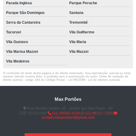
Parada Inglesa
Parque Peruche
Parque São Domingos
Santana
Serra da Cantareira
Tremembé
Tucuruvi
Vila Guilherme
Vila Gustavo
Vila Maria
Vila Marisa Mazzei
Vila Mazzei
Vila Medeiros
O conteúdo do texto desta página é de direito reservado. Sua reprodução, parcial ou total,
mesmo citando nossos links, é proibida sem a autorização do autor. Crime de violação de
direito autoral – artigo 184 do Código Penal –
Lei 9610/98 - Lei de direitos autorais
.
Max Portões
Rua Nicolas Jardim, 26 - Jardim Jaú São Paulo - SP
CEP: 03703-090
(11) 99350-3154
(11) 96217-7263
contato.maxportoes@gmail.com