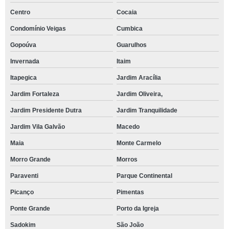
Centro
Cocaia
Condomínio Veigas
Cumbica
Gopoúva
Guarulhos
Invernada
Itaim
Itapegica
Jardim Aracília
Jardim Fortaleza
Jardim Oliveira,
Jardim Presidente Dutra
Jardim Tranquilidade
Jardim Vila Galvão
Macedo
Maia
Monte Carmelo
Morro Grande
Morros
Paraventi
Parque Continental
Picanço
Pimentas
Ponte Grande
Porto da Igreja
Sadokim
São João