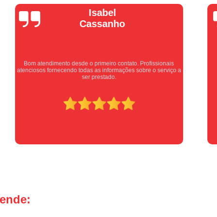
Manutenção Portão de Garage
Vera Maria
Manutenção Portão Eletrônico
Motor de Portão Basculante
Motor de P
Motor de Portão de Levantar
Motor de 
Motor de Portão Eletrônico Industr
Equipe nota 10, trabalho rápido com excelência , super
organizados. Super indico.
Motor de Portão em Sp
Motor de P
Motor de Portão Rápido
Motor Auto
Motor de Aço Automático para Portão
Motor de Porta Aço
Mot
Motor para Porta de Aço Automátic
Motor para Porta de Enrolar Auto
Motor Porta Aço Enrolar
Motor P
tende:
Porta de Aço para Garagem
Portas d
Portas de Aço de Correr
Portas de