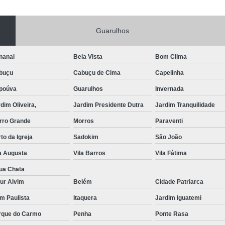
Portas de Aço Manual
Portas de Aço p
Guarulhos
Portas de Aço para Residência
Portas
Porta de Aço Automática Transvision
Po
nanal
Bela Vista
Bom Clima
Porta de Aço com Motor
P
buçu
Cabuçu de Cima
Capelinha
Porta de Aço de Enrolar Elétrica
Porta
poúva
Guarulhos
Invernada
Porta de Aço para Garagem Automática
dim Oliveira,
Jardim Presidente Dutra
Jardim Tranquilidade
Portas de Aço Automática Comercia
rro Grande
Morros
Paraventi
Portas de Aço Automáticas
to da Igreja
Sadokim
São João
Portas de Aço de Enrolar Automáti
a Augusta
Vila Barros
Vila Fátima
Portas de Aço para Banheiro Automática
ua Chata
ur Alvim
Belém
Cidade Patriarca
Empresa de Reparo de Portão
Repar
im Paulista
Itaquera
Jardim Iguatemi
Reparo de Portão de Correr
rque do Carmo
Penha
Ponte Rasa
Reparo de Portão Eletrônico