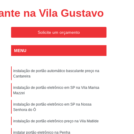
Conserto de Portões Residenciais
ante na Vila Gustavo
es
Conserto de Portão Automático
Sp
Conserto de Portão Basculante
Solicite um orçamento
Conserto de Portão de Garagem
Sp
Conserto de Portão em São Paulo
MENU
Conserto de Portão Pivotante
Conserto de Portões Basculantes
instalação de portão automático basculante preço na
a de Instalação de Portão Eletrônico
Cantareira
nstalação de Portão Automático
instalação de portão eletrônico em SP na Vila Marisa
Mazzei
culante
Instalação de Portão Eletrônico
instalação de portão eletrônico em SP na Nossa
ão Eletrônico Basculante
Senhora do Ó
aulo
Instalação de Portão Eletrônico em SP
instalação de portão eletrônico preço na Vila Matilde
nstalar Portão Automático Deslizante
instalar portão eletrônico na Penha