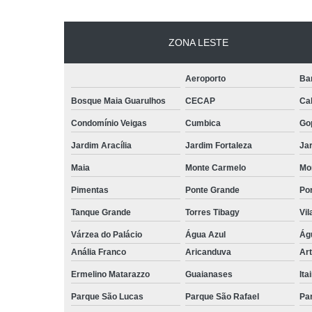
ZONA LESTE
Aeroporto
Ba
Bosque Maia Guarulhos
CECAP
Ca
Condomínio Veigas
Cumbica
Go
Jardim Aracília
Jardim Fortaleza
Jar
Maia
Monte Carmelo
Mo
Pimentas
Ponte Grande
Por
Tanque Grande
Torres Tibagy
Vil
Várzea do Palácio
Água Azul
Ág
Anália Franco
Aricanduva
Art
Ermelino Matarazzo
Guaianases
Ita
Parque São Lucas
Parque São Rafael
Pa