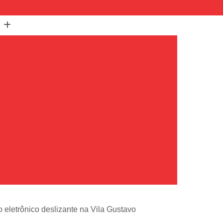
(11) 99350-3154
(11) 96217-7263
Assistência Técnica de Portão de Correr
Assistência Técnica de Portão em São Paulo
Assistência Técnica de Portões Basculantes
em
Assistência Técnica de Portões Industriais
Assistência Técnica Portão Automático
m
Assistência Técnica Portão Deslizante
Empresa de Assistência Técnica de Portão
o
Conserto de Placa de Portão Eletrônico
de Portões
Conserto de Portões Automáticos
io
Conserto de Portões de Ferro
o eletrônico deslizante na Vila Gustavo
Conserto de Portões em São Paulo