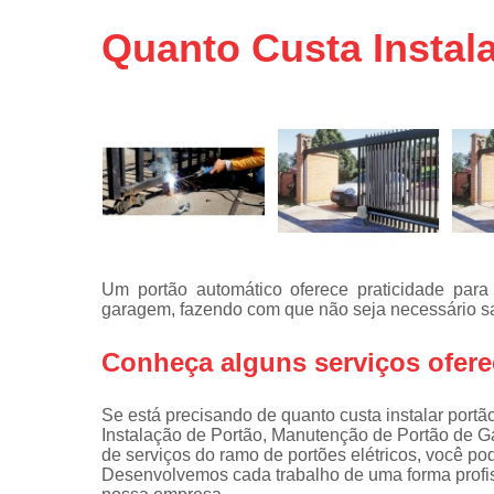
Portas de 
Quanto Custa Instala
Portas de 
automátic
Reparo d
portões
Travas
eletromagné
de portão
Um portão automático oferece praticidade para
garagem, fazendo com que não seja necessário sair
Conheça alguns serviços ofere
Se está precisando de quanto custa instalar portão
Instalação de Portão, Manutenção de Portão de G
de serviços do ramo de portões elétricos, você po
Desenvolvemos cada trabalho de uma forma profis