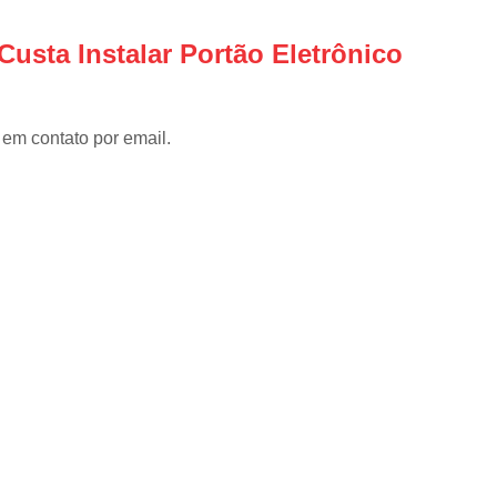
Instalar Portão Eletrônico
I
Instalar Portão Eletrônico Deslizant
usta Instalar Portão Eletrônico
Empresa de Manutenção de Port
Manutenção de Motores de Portão
 em contato por email.
Manutenção de Portão Basculant
Manutenção de Portão de Garage
Manutenção de Portão Eletrônico
Manutenção de Portão em Sp
Manutenção de Portões Basculantes
Manutenção de Portões de Ferro
Manutenção de Portões Deslizantes
Manutenção de Portões em SP
Manutenção para Portão