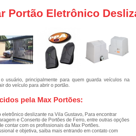
aço
Conserto de Portões em SP
r Portão Eletrônico Desliz
aço
Empresa de Conserto de Portõ
a
Conserto de Portão Automático 
e
Conserto de Portão de Ferro
Conserto de Portão Eletrônico em 
tica
Conserto de Portão em Sp
Conserto de Portão Residencial
Conserto para Portões
Empres
 o usuário, principalmente para quem guarda veículos na
 do veículo para abrir o portão.
Instalação de Portão
I
Instalação de Portão Automático Bas
cidos pela Max Portões:
Instalação de Port
 eletrônico deslizante na Vila Gustavo, Para encontrar
Instalação de Portão Eletrônico em São P
aragem e Conserto de Portões de Ferro, entre outras opções
de contar com os profissionais da Max Portões.
Instalar Portão Automático
I
sional e objetiva, saiba mais entrando em contato com