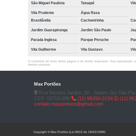
São Miguel Paulista
Tatuapé
Vil
Vila Prudente
Água Rasa
Brasilândia
Cachoeirinha
Can
Jardim Guarapiranga
Jardim São Paulo
Ja
Parada Inglesa
Parque Peruche
Pa
Vila Guilherme
Vila Gustavo
Vil
O conteúdo do texto desta página é de direito reservado. Sua reprodução, pa
direitos autorais
.
Max Portões
Rua Nicolas Jardim, 26 - Jardim Jaú São Pau
CEP: 03703-090
(11) 99350-3154
(11) 9
contato.maxportoes@gmail.com
Copyright © Max Portões (Lei 9610 de 19/02/1998)