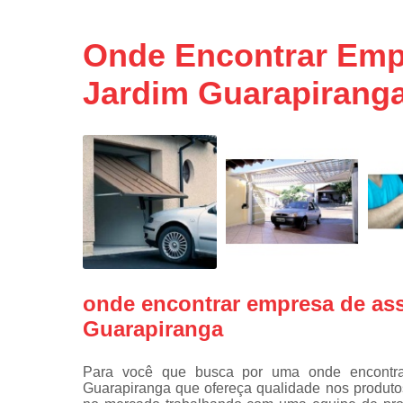
Portas de 
Portas de 
Onde Encontrar Empr
automátic
Reparo d
Jardim Guarapirang
portões
Travas
eletromagné
de portão
onde encontrar empresa de ass
Guarapiranga
Para você que busca por uma onde encontrar
Guarapiranga que ofereça qualidade nos produto