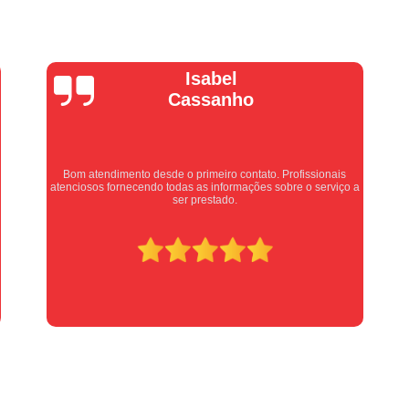
Manutenção Portão de Garage
Manutenção Portão Eletrônico
Motor de Portão Basculante
Motor de P
Vera Maria
Motor de Portão de Levantar
Motor de 
Motor de Portão Eletrônico Industr
Motor de Portão em Sp
Motor de P
Equipe nota 10, trabalho rápido com excelência , super
Motor de Portão Rápido
Motor Auto
organizados. Super indico.
Motor de Aço Automático para Portão
Motor de Porta Aço
Mot
Motor para Porta de Aço Automátic
Motor para Porta de Enrolar Auto
Motor Porta Aço Enrolar
Motor P
Porta de Aço para Garagem
Portas d
Portas de Aço de Correr
Portas de