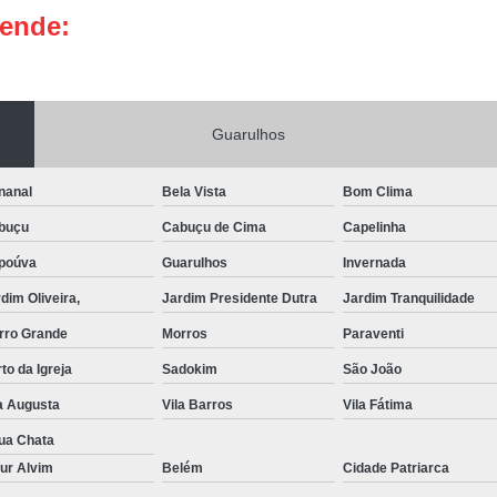
tende:
Portas de Aço Manual
Portas de Aço p
Portas de Aço para Residência
Portas
Porta de Aço Automática Transvision
Po
Guarulhos
Porta de Aço com Motor
P
Porta de Aço de Enrolar Elétrica
Porta
nanal
Bela Vista
Bom Clima
Porta de Aço para Garagem Automática
buçu
Cabuçu de Cima
Capelinha
Portas de Aço Automática Comercia
poúva
Guarulhos
Invernada
Portas de Aço Automáticas
dim Oliveira,
Jardim Presidente Dutra
Jardim Tranquilidade
Portas de Aço de Enrolar Automáti
rro Grande
Morros
Paraventi
to da Igreja
Sadokim
São João
Portas de Aço para Banheiro Automática
a Augusta
Vila Barros
Vila Fátima
Empresa de Reparo de Portão
Repar
ua Chata
Reparo de Portão de Correr
ur Alvim
Belém
Cidade Patriarca
Reparo de Portão Eletrônico