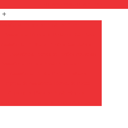
(11) 99350-3154
(11) 96217-7263
Assistência Técnica de Portão de Correr
Assistência Técnica de Portão em São Paulo
Assistência Técnica de Portões Basculantes
em
Assistência Técnica de Portões Industriais
Assistência Técnica Portão Automático
m
Assistência Técnica Portão Deslizante
Empresa de Assistência Técnica de Portão
o
Conserto de Placa de Portão Eletrônico
de Portões
Conserto de Portões Automáticos
io
Conserto de Portões de Ferro
Conserto de Portões em São Paulo