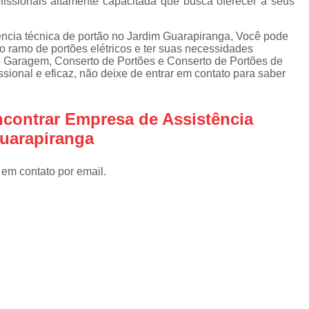
issionais altamente capacitada que busca oferecer a seus
Instalar Portão Eletrônico
I
Instalar Portão Eletrônico Deslizant
ncia técnica de portão no Jardim Guarapiranga, Você pode
do ramo de portões elétricos e ter suas necessidades
Empresa de Manutenção de Port
e Garagem, Conserto de Portões e Conserto de Portões de
sional e eficaz, não deixe de entrar em contato para saber
Manutenção de Motores de Portão
Manutenção de Portão Basculant
contrar Empresa de Assistência
Manutenção de Portão de Garage
Guarapiranga
Manutenção de Portão Eletrônico
Manutenção de Portão em Sp
 em contato por email.
Manutenção de Portões Basculantes
Manutenção de Portões de Ferro
Manutenção de Portões Deslizantes
Manutenção de Portões em SP
Manutenção para Portão