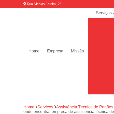
Rua Nicolas Jardim, 26
Serviços
Assistênci
técnica d
portões
Consertos 
portões
Home
Empresa
Missão
Consertos p
portões
Instalação 
portões
Manutençõ
de portõe
Motor de por
Motores de 
automátic
Home
Serviços
Assistência Técnica de Portões
onde encontrar empresa de assistência técnica d