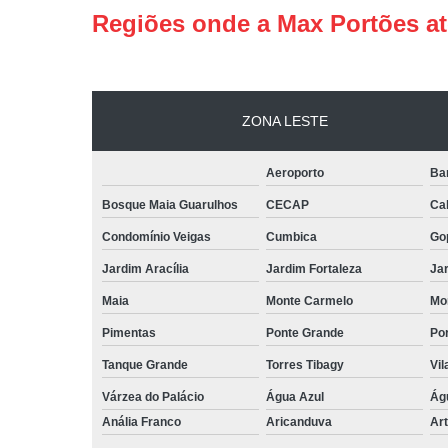
Regiões onde a Max Portões a
ZONA LESTE
Aeroporto
Ba
Bosque Maia Guarulhos
CECAP
Ca
Condomínio Veigas
Cumbica
Go
Jardim Aracília
Jardim Fortaleza
Jar
Maia
Monte Carmelo
Mo
Pimentas
Ponte Grande
Por
Tanque Grande
Torres Tibagy
Vil
Várzea do Palácio
Água Azul
Ág
Anália Franco
Aricanduva
Art