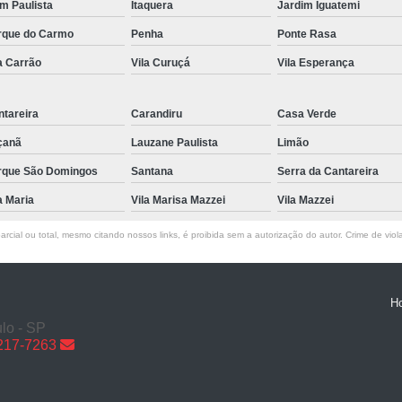
im Paulista
Itaquera
Jardim Iguatemi
Reparo de Portão em Sp
rque do Carmo
Penha
Ponte Rasa
Reparo de Portões de Garagem
Reparo
a Carrão
Vila Curuçá
Vila Esperança
Reparo Portão de Garage
Trava Eletromagnética de Portão em São P
tareira
Carandiru
Casa Verde
Trava Eletromagnética para Portão
çanã
Lauzane Paulista
Limão
rque São Domingos
Santana
Serra da Cantareira
Trava Eletromagnétic
a Maria
Vila Marisa Mazzei
Vila Mazzei
Trava Eletromagnética par
Trava Eletromagnéti
rcial ou total, mesmo citando nossos links, é proibida sem a autorização do autor. Crime de viol
Trava Eletromagnética para Portão Pivotan
Trava Eletromagnética
H
lo - SP
6217-7263