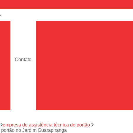
a
Assistência Técnica de Portão
e
Assistência Técnica de Portão Deslizante
Assistência Técnica de Portão em Sp
de
Assistência Técnica de Portões de Garag
Contato
ara
Assistência Técnica para Portão
Assistência Técnica Portão de Garage
de
Assistência Técnica Portão Eletrônico
es
Conserto de Motor de Portão Eletrônic
s
Conserto de Portão Eletrônico
Conserto 
tão
Conserto de Portões de Alumín
aço
a
empresa de assistência técnica de portão
Conserto de Portões de Madeira
e portão no Jardim Guarapiranga