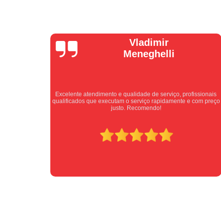
Isabel
Cassanho
ssionais
Bom atendimento desde o primeiro contato. Profissionais
com preço
atenciosos fornecendo todas as informações sobre o serviço a
ser prestado.