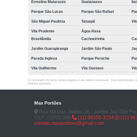
Ermelino Matarazzo
Guaianases
Ita
Parque São Lucas
Parque São Rafael
Pa
São Miguel Paulista
Tatuapé
Vil
Vila Prudente
Água Rasa
Brasilândia
Cachoeirinha
Can
Jardim Guarapiranga
Jardim São Paulo
Ja
Parada Inglesa
Parque Peruche
Pa
Vila Guilherme
Vila Gustavo
Vil
O conteúdo do texto desta página é de direito reservado. Sua reprodução, pa
direitos autorais
.
Max Portões
Rua Nicolas Jardim, 26 - Jardim Jaú São Pau
CEP: 03703-090
(11) 99350-3154
(11) 9
contato.maxportoes@gmail.com