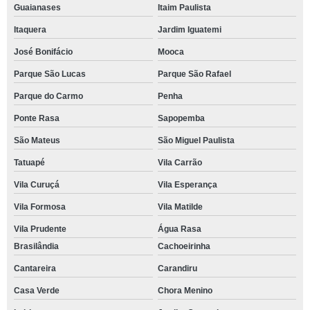
Guaianases
Itaim Paulista
Itaquera
Jardim Iguatemi
José Bonifácio
Mooca
Parque São Lucas
Parque São Rafael
Parque do Carmo
Penha
Ponte Rasa
Sapopemba
São Mateus
São Miguel Paulista
Tatuapé
Vila Carrão
Vila Curuçá
Vila Esperança
Vila Formosa
Vila Matilde
Vila Prudente
Água Rasa
Brasilândia
Cachoeirinha
Cantareira
Carandiru
Casa Verde
Chora Menino