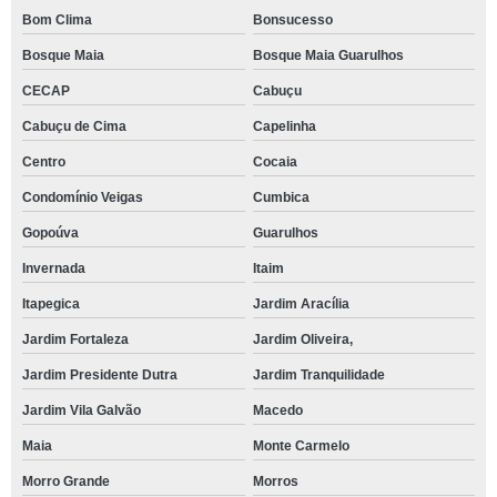
Bom Clima
Bonsucesso
Bosque Maia
Bosque Maia Guarulhos
CECAP
Cabuçu
Cabuçu de Cima
Capelinha
Centro
Cocaia
Condomínio Veigas
Cumbica
Gopoúva
Guarulhos
Invernada
Itaim
Itapegica
Jardim Aracília
Jardim Fortaleza
Jardim Oliveira,
Jardim Presidente Dutra
Jardim Tranquilidade
Jardim Vila Galvão
Macedo
Maia
Monte Carmelo
Morro Grande
Morros