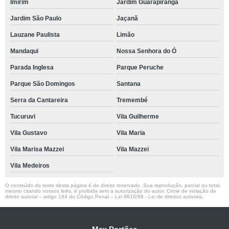
Imirim
Jardim Guarapiranga
Jardim São Paulo
Jaçanã
Lauzane Paulista
Limão
Mandaqui
Nossa Senhora do Ó
Parada Inglesa
Parque Peruche
Parque São Domingos
Santana
Serra da Cantareira
Tremembé
Tucuruvi
Vila Guilherme
Vila Gustavo
Vila Maria
Vila Marisa Mazzei
Vila Mazzei
Vila Medeiros
O conteúdo do texto desta página é de direito reservado. Sua reprodução, parcial ou total,
mesmo citando nossos links, é proibida sem a autorização do autor. Crime de violação de
direito autoral – artigo 184 do Código Penal –
Lei 9610/98 - Lei de direitos autorais
.