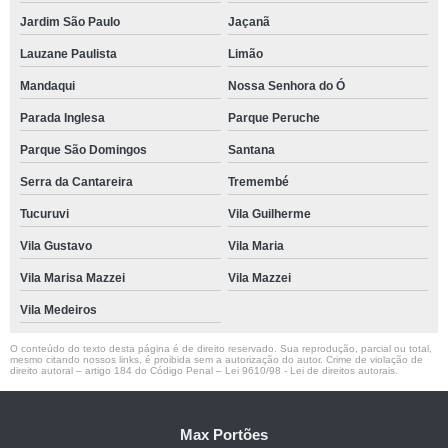
Jardim São Paulo
Jaçanã
Lauzane Paulista
Limão
Mandaqui
Nossa Senhora do Ó
Parada Inglesa
Parque Peruche
Parque São Domingos
Santana
Serra da Cantareira
Tremembé
Tucuruvi
Vila Guilherme
Vila Gustavo
Vila Maria
Vila Marisa Mazzei
Vila Mazzei
Vila Medeiros
O conteúdo do texto desta página é de direito reservado. Sua reprodução, parcial ou total,
mesmo citando nossos links, é proibida sem a autorização do autor. Crime de violação de
direito autoral – artigo 184 do Código Penal –
Lei 9610/98 - Lei de direitos autorais
.
Max Portões