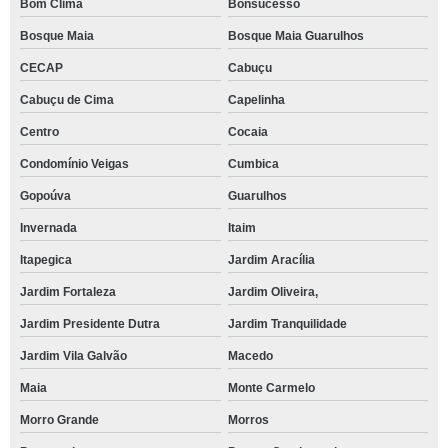
Bom Clima
Bonsucesso
Bosque Maia
Bosque Maia Guarulhos
CECAP
Cabuçu
Cabuçu de Cima
Capelinha
Centro
Cocaia
Condomínio Veigas
Cumbica
Gopoúva
Guarulhos
Invernada
Itaim
Itapegica
Jardim Aracília
Jardim Fortaleza
Jardim Oliveira,
Jardim Presidente Dutra
Jardim Tranquilidade
Jardim Vila Galvão
Macedo
Maia
Monte Carmelo
Morro Grande
Morros