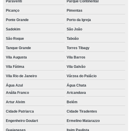
Paraventi
Parque Continental
Picanço
Pimentas
Ponte Grande
Porto da Igreja
Sadokim
São João
São Roque
Taboão
Tanque Grande
Torres Tibagy
Vila Augusta
Vila Barros
Vila Fátima
Vila Galvão
Vila Rio de Janeiro
Várzea do Palácio
Água Azul
Água Chata
Anália Franco
Aricanduva
Artur Alvim
Belém
Cidade Patriarca
Cidade Tiradentes
Engenheiro Goulart
Ermelino Matarazzo
Guaianases
Itaim Paulista