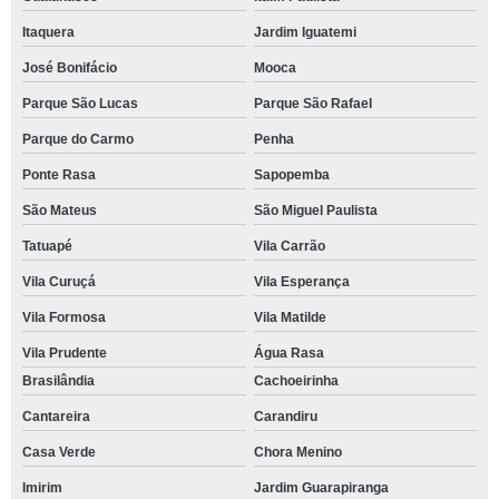
Itaquera
Jardim Iguatemi
José Bonifácio
Mooca
Parque São Lucas
Parque São Rafael
Parque do Carmo
Penha
Ponte Rasa
Sapopemba
São Mateus
São Miguel Paulista
Tatuapé
Vila Carrão
Vila Curuçá
Vila Esperança
Vila Formosa
Vila Matilde
Vila Prudente
Água Rasa
Brasilândia
Cachoeirinha
Cantareira
Carandiru
Casa Verde
Chora Menino
Imirim
Jardim Guarapiranga