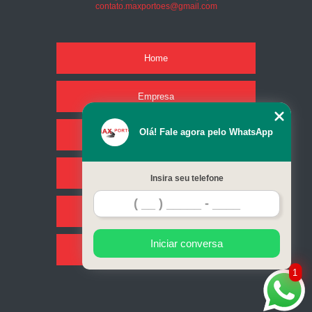
contato.maxportoes@gmail.com
Home
Empresa
Olá! Fale agora pelo WhatsApp
Missão
Serviços
Insira seu telefone
Contato
Iniciar conversa
Mapa do site
1