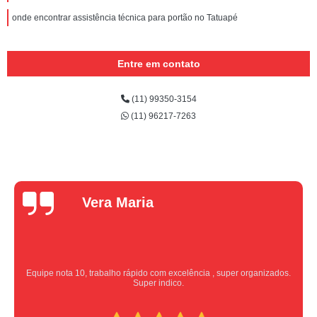
onde encontrar assistência técnica para portão no Tatuapé
Entre em contato
(11) 99350-3154
(11) 96217-7263
Vera Maria
Equipe nota 10, trabalho rápido com excelência , super organizados.
Super indico.