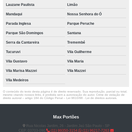
Lauzane Paulista
Limão
Mandaqui
Nossa Senhora do Ó
Parada Inglesa
Parque Peruche
Parque São Domingos
Santana
Serra da Cantareira
Tremembé
Tucuruvi
Vila Guilherme
Vila Gustavo
Vila Maria
Vila Marisa Mazzei
Vila Mazzei
Vila Medeiros
O conteúdo do texto desta página é de direito reservado. Sua reprodução, parcial ou total,
mesmo citando nossos links, é proibida sem a autorização do autor. Crime de violação de
direito autoral – artigo 184 do Código Penal –
Lei 9610/98 - Lei de direitos autorais
.
Max Portões
Rua Nicolas Jardim, 26 - Jardim Jaú São Paulo - SP
CEP: 03703-090
(11) 99350-3154
(11) 96217-7263