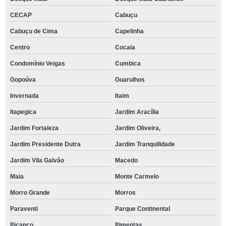
CECAP
Cabuçu
Cabuçu de Cima
Capelinha
Centro
Cocaia
Condomínio Veigas
Cumbica
Gopoúva
Guarulhos
Invernada
Itaim
Itapegica
Jardim Aracília
Jardim Fortaleza
Jardim Oliveira,
Jardim Presidente Dutra
Jardim Tranquilidade
Jardim Vila Galvão
Macedo
Maia
Monte Carmelo
Morro Grande
Morros
Paraventi
Parque Continental
Picanço
Pimentas