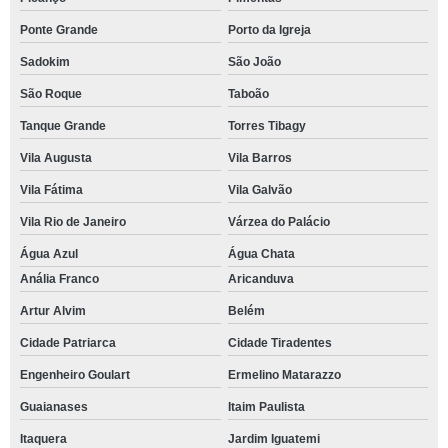
Ponte Grande
Porto da Igreja
Sadokim
São João
São Roque
Taboão
Tanque Grande
Torres Tibagy
Vila Augusta
Vila Barros
Vila Fátima
Vila Galvão
Vila Rio de Janeiro
Várzea do Palácio
Água Azul
Água Chata
Anália Franco
Aricanduva
Artur Alvim
Belém
Cidade Patriarca
Cidade Tiradentes
Engenheiro Goulart
Ermelino Matarazzo
Guaianases
Itaim Paulista
Itaquera
Jardim Iguatemi