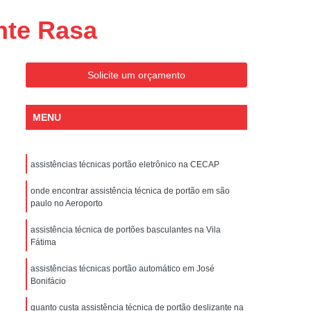
Conserto de Portões Residenciais
nte Rasa
es
Conserto de Portão Automático
Sp
Conserto de Portão Basculante
Solicite um orçamento
Conserto de Portão de Garagem
Sp
Conserto de Portão em São Paulo
MENU
Conserto de Portão Pivotante
Conserto de Portões Basculantes
assistências técnicas portão eletrônico na CECAP
a de Instalação de Portão Eletrônico
onde encontrar assistência técnica de portão em são
nstalação de Portão Automático
paulo no Aeroporto
culante
Instalação de Portão Eletrônico
assistência técnica de portões basculantes na Vila
Fátima
ão Eletrônico Basculante
aulo
Instalação de Portão Eletrônico em SP
assistências técnicas portão automático em José
Bonifácio
nstalar Portão Automático Deslizante
quanto custa assistência técnica de portão deslizante na