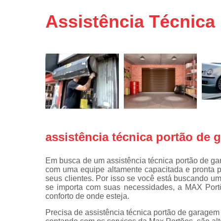
Portas de 
Assistência Técnica
Portas de 
automátic
Reparo d
portões
Travas
eletromagné
de portão
assistência técnica portão de
Em busca de um assistência técnica portão de g
com uma equipe altamente capacitada e pronta 
seus clientes. Por isso se você está buscando u
se importa com suas necessidades, a MAX Portõ
conforto de onde esteja.
Precisa de assistência técnica portão de garage