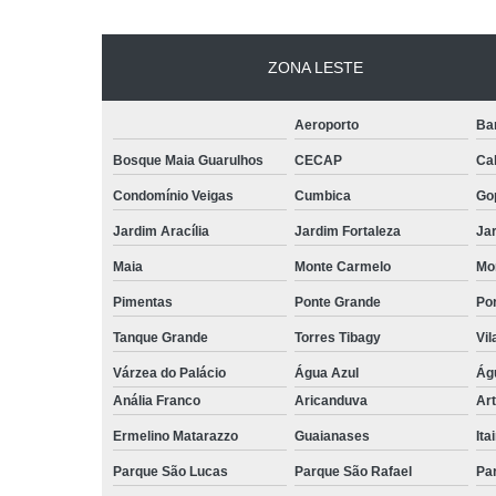
ZONA LESTE
Aeroporto
Ba
Bosque Maia Guarulhos
CECAP
Ca
Condomínio Veigas
Cumbica
Go
Jardim Aracília
Jardim Fortaleza
Jar
Maia
Monte Carmelo
Mo
Pimentas
Ponte Grande
Por
Tanque Grande
Torres Tibagy
Vil
Várzea do Palácio
Água Azul
Ág
Anália Franco
Aricanduva
Art
Ermelino Matarazzo
Guaianases
Ita
Parque São Lucas
Parque São Rafael
Pa