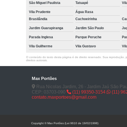
São Miguel Paulista
Tatuapé
Vil
Vila Prudente
Água Rasa
Brasilândia
Cachoeirinha
Can
Jardim Guarapiranga
Jardim São Paulo
Ja
Parada Inglesa
Parque Peruche
Pa
Vila Guilherme
Vila Gustavo
Vil
O conteúdo do texto desta página é de direito reservado. Sua reprodução, pa
direitos autorais
.
Max Portões
Rua Nicolas Jardim, 26 - Jardim Jaú São Pau
CEP: 03703-090
(11) 99350-3154
(11) 9
contato.maxportoes@gmail.com
Copyright © Max Portões (Lei 9610 de 19/02/1998)