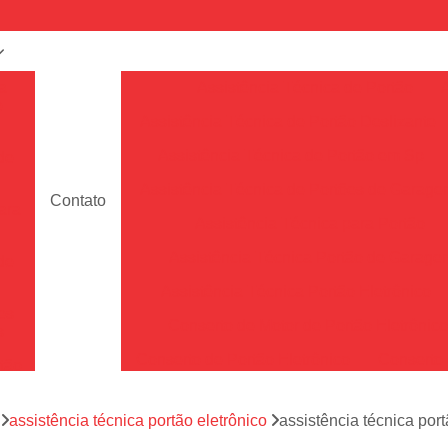
a
Assistência Técnica de Portão
e
Assistência Técnica de Portão Deslizante
Assistência Técnica de Portão em Sp
de
Assistência Técnica de Portões de Garag
Contato
ara
Assistência Técnica para Portão
Assistência Técnica Portão de Garage
de
Assistência Técnica Portão Eletrônico
es
Conserto de Motor de Portão Eletrônic
s
Conserto de Portão Eletrônico
Conserto 
tão
Conserto de Portões de Alumín
aço
a
assistência técnica portão eletrônico
assistência técnica po
Conserto de Portões de Madeira