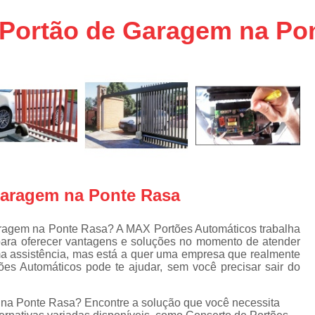
aço
Conserto de Portões em SP
 Portão de Garagem na Po
aço
Empresa de Conserto de Portõ
a
Conserto de Portão Automático 
e
Conserto de Portão de Ferro
Conserto de Portão Eletrônico em 
tica
Conserto de Portão em Sp
Conserto de Portão Residencial
Conserto para Portões
Empres
 garagem na Ponte Rasa
Instalação de Portão
I
Instalação de Portão Automático Bas
aragem na Ponte Rasa? A MAX Portões Automáticos trabalha
para oferecer vantagens e soluções no momento de atender
Instalação de Port
ma assistência, mas está a quer uma empresa que realmente
es Automáticos pode te ajudar, sem você precisar sair do
Instalação de Portão Eletrônico em São P
Instalar Portão Automático
I
m na Ponte Rasa? Encontre a solução que você necessita