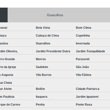
Portas de Aço Manual
Portas de Aço p
Guarulhos
Portas de Aço para Residência
Portas
Porta de Aço Automática Transvision
Po
nanal
Bela Vista
Bom Clima
Porta de Aço com Motor
P
buçu
Cabuçu de Cima
Capelinha
Porta de Aço de Enrolar Elétrica
Porta
poúva
Guarulhos
Invernada
Porta de Aço para Garagem Automática
dim Oliveira,
Jardim Presidente Dutra
Jardim Tranquilidade
Portas de Aço Automática Comercia
rro Grande
Morros
Paraventi
Portas de Aço Automáticas
to da Igreja
Sadokim
São João
Portas de Aço de Enrolar Automáti
a Augusta
Vila Barros
Vila Fátima
Portas de Aço para Banheiro Automática
ua Chata
ur Alvim
Belém
Cidade Patriarca
Empresa de Reparo de Portão
Repar
im Paulista
Itaquera
Jardim Iguatemi
Reparo de Portão de Correr
rque do Carmo
Penha
Ponte Rasa
Reparo de Portão Eletrônico