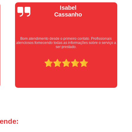
Manutenção Portão de Garage
Vera Maria
Manutenção Portão Eletrônico
Motor de Portão Basculante
Motor de P
Motor de Portão de Levantar
Motor de 
Motor de Portão Eletrônico Industr
Equipe nota 10, trabalho rápido com excelência , super
 a
organizados. Super indico.
Motor de Portão em Sp
Motor de P
Motor de Portão Rápido
Motor Auto
Motor de Aço Automático para Portão
Motor de Porta Aço
Mot
Motor para Porta de Aço Automátic
Motor para Porta de Enrolar Auto
Motor Porta Aço Enrolar
Motor P
tende:
Porta de Aço para Garagem
Portas d
Portas de Aço de Correr
Portas de