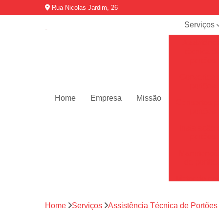
Rua Nicolas Jardim, 26
Serviços
Assistênci
técnica d
portões
Consertos 
portões
Home
Empresa
Missão
Consertos p
portões
Instalação 
portões
Manutençõ
de portõe
Motor de por
Motores de 
automátic
Home
Serviços
Assistência Técnica de Portões