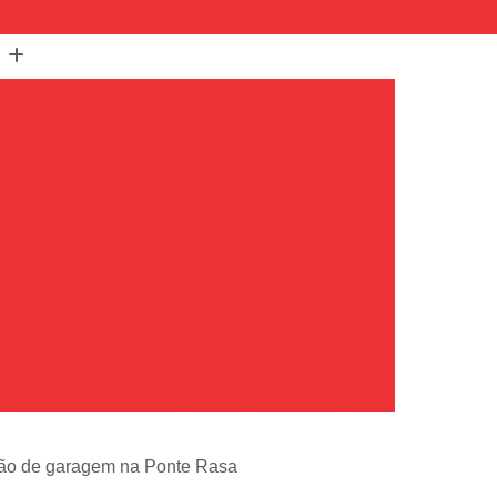
(11) 99350-3154
(11) 96217-7263
Assistência Técnica de Portão de Correr
Assistência Técnica de Portão em São Paulo
Assistência Técnica de Portões Basculantes
em
Assistência Técnica de Portões Industriais
Assistência Técnica Portão Automático
m
Assistência Técnica Portão Deslizante
Empresa de Assistência Técnica de Portão
o
Conserto de Placa de Portão Eletrônico
de Portões
Conserto de Portões Automáticos
io
Conserto de Portões de Ferro
rtão de garagem na Ponte Rasa
Conserto de Portões em São Paulo