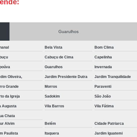
tende:
Portas de Aço Manual
Portas de Aço p
Portas de Aço para Residência
Portas
Porta de Aço Automática Transvision
Po
Guarulhos
Porta de Aço com Motor
P
nanal
Bela Vista
Bom Clima
Porta de Aço de Enrolar Elétrica
Porta
buçu
Cabuçu de Cima
Capelinha
Porta de Aço para Garagem Automática
poúva
Guarulhos
Invernada
Portas de Aço Automática Comercia
dim Oliveira,
Jardim Presidente Dutra
Jardim Tranquilidade
Portas de Aço Automáticas
rro Grande
Morros
Paraventi
Portas de Aço de Enrolar Automáti
to da Igreja
Sadokim
São João
Portas de Aço para Banheiro Automática
a Augusta
Vila Barros
Vila Fátima
Empresa de Reparo de Portão
Repar
ua Chata
Reparo de Portão de Correr
ur Alvim
Belém
Cidade Patriarca
im Paulista
Itaquera
Reparo de Portão Eletrônico
Jardim Iguatemi