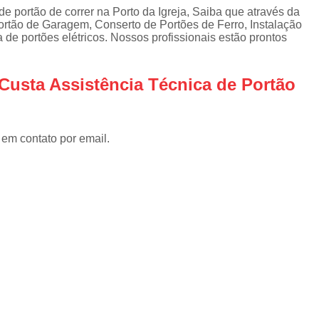
Instalar Portão Eletrônico
I
de portão de correr na Porto da Igreja, Saiba que através da
ortão de Garagem, Conserto de Portões de Ferro, Instalação
Instalar Portão Eletrônico Deslizant
 de portões elétricos. Nossos profissionais estão prontos
Empresa de Manutenção de Port
Manutenção de Motores de Portão
Custa Assistência Técnica de Portão
Manutenção de Portão Basculant
Manutenção de Portão de Garage
 em contato por email.
Manutenção de Portão Eletrônico
Manutenção de Portão em Sp
Manutenção de Portões Basculantes
Manutenção de Portões de Ferro
Manutenção de Portões Deslizantes
Manutenção de Portões em SP
Manutenção para Portão