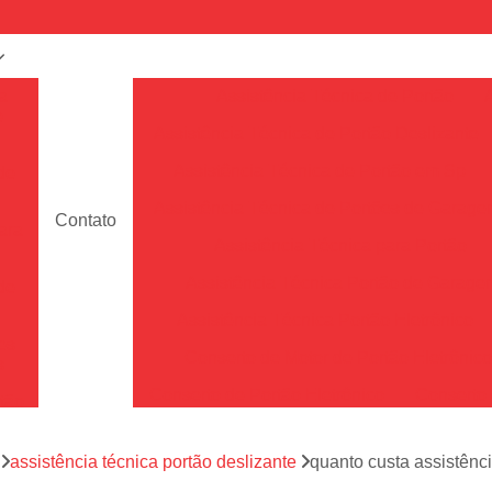
a
Assistência Técnica de Portão
e
Assistência Técnica de Portão Deslizante
Assistência Técnica de Portão em Sp
de
Assistência Técnica de Portões de Garag
Contato
ara
Assistência Técnica para Portão
Assistência Técnica Portão de Garage
de
Assistência Técnica Portão Eletrônico
es
Conserto de Motor de Portão Eletrônic
s
Conserto de Portão Eletrônico
Conserto 
tão
Conserto de Portões de Alumín
aço
a
assistência técnica portão deslizante
quanto custa assistênci
Conserto de Portões de Madeira