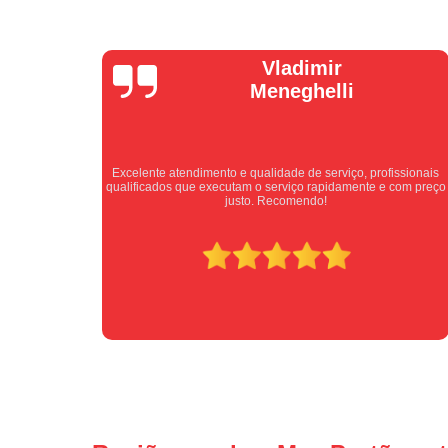
Isabel
Cassanho
ssionais
Bom atendimento desde o primeiro contato. Profissionais
com preço
atenciosos fornecendo todas as informações sobre o serviço a
ser prestado.