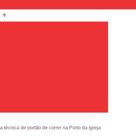
(11) 99350-3154
(11) 96217-7263
Assistência Técnica de Portão de Correr
Assistência Técnica de Portão em São Paulo
Assistência Técnica de Portões Basculantes
em
Assistência Técnica de Portões Industriais
Assistência Técnica Portão Automático
m
Assistência Técnica Portão Deslizante
Empresa de Assistência Técnica de Portão
o
Conserto de Placa de Portão Eletrônico
de Portões
Conserto de Portões Automáticos
io
Conserto de Portões de Ferro
a técnica de portão de correr na Porto da Igreja
Conserto de Portões em São Paulo