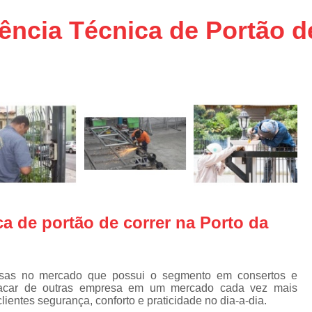
aço
Conserto de Portões em SP
ência Técnica de Portão d
aço
Empresa de Conserto de Portõ
a
Conserto de Portão Automático 
e
Conserto de Portão de Ferro
Conserto de Portão Eletrônico em 
tica
Conserto de Portão em Sp
Conserto de Portão Residencial
Conserto para Portões
Empres
Instalação de Portão
I
ca de portão de correr na Porto da
Instalação de Portão Automático Bas
Instalação de Port
Instalação de Portão Eletrônico em São P
sas no mercado que possui o segmento em consertos e
tacar de outras empresa em um mercado cada vez mais
Instalar Portão Automático
I
lientes segurança, conforto e praticidade no dia-a-dia.