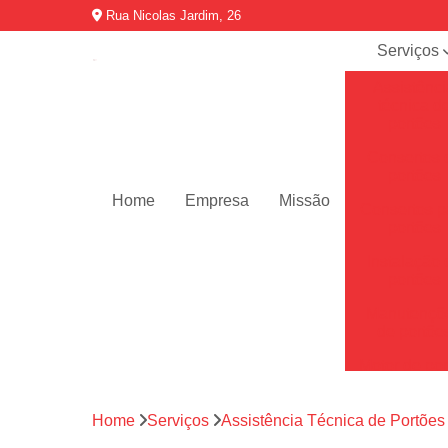
Rua Nicolas Jardim, 26
Serviços
Assistênci
técnica d
portões
Consertos 
portões
Home
Empresa
Missão
Consertos p
portões
Instalação 
portões
Manutençõ
de portõe
Motor de por
Motores de 
automátic
Home
Serviços
Assistência Técnica de Portões