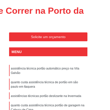
Conserto de Portões Residenciais
e Correr na Porto da
es
Conserto de Portão Automático
Sp
Conserto de Portão Basculante
Conserto de Portão de Garagem
Sp
Conserto de Portão em São Paulo
Solicite um orçamento
Conserto de Portão Pivotante
MENU
Conserto de Portões Basculantes
a de Instalação de Portão Eletrônico
assistência técnica portão automático preço na Vila
nstalação de Portão Automático
Galvão
culante
Instalação de Portão Eletrônico
quanto custa assistência técnica de portão em são
ão Eletrônico Basculante
paulo em Itaquera
aulo
Instalação de Portão Eletrônico em SP
assistências técnicas portão deslizante na Invernada
nstalar Portão Automático Deslizante
quanto custa assistência técnica portão de garagem na
Cabuçu de Cima