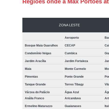
Regiões onde a Max Portões a
ZONA LESTE
Aeroporto
Ba
Bosque Maia Guarulhos
CECAP
Ca
Condomínio Veigas
Cumbica
Go
Jardim Aracília
Jardim Fortaleza
Jar
Maia
Monte Carmelo
Mo
Pimentas
Ponte Grande
Por
Tanque Grande
Torres Tibagy
Vil
Várzea do Palácio
Água Azul
Ág
Anália Franco
Aricanduva
Art
Ermelino Matarazzo
Guaianases
Ita