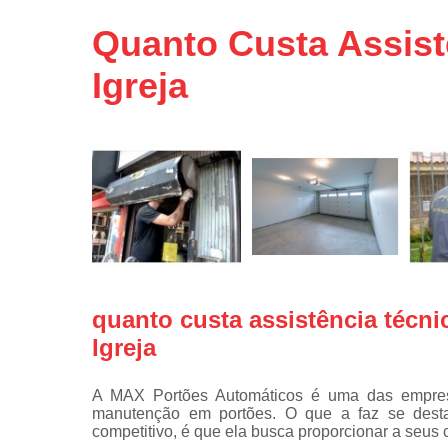
Portas de 
Quanto Custa Assist
Portas de 
automátic
Igreja
Reparo d
portões
Travas
eletromagné
de portão
quanto custa assistência técni
Igreja
A MAX Portões Automáticos é uma das empre
manutenção em portões. O que a faz se des
competitivo, é que ela busca proporcionar a seus c