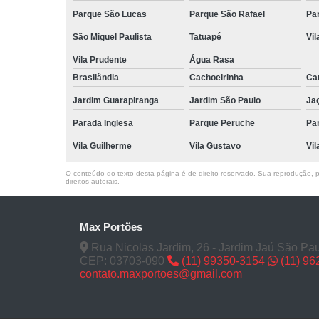
Parque São Lucas
Parque São Rafael
Pa
São Miguel Paulista
Tatuapé
Vil
Vila Prudente
Água Rasa
Brasilândia
Cachoeirinha
Can
Jardim Guarapiranga
Jardim São Paulo
Ja
Parada Inglesa
Parque Peruche
Pa
Vila Guilherme
Vila Gustavo
Vil
O conteúdo do texto desta página é de direito reservado. Sua reprodução, pa
direitos autorais
.
Max Portões
Rua Nicolas Jardim, 26 - Jardim Jaú São Pau
CEP: 03703-090
(11) 99350-3154
(11) 9
contato.maxportoes@gmail.com