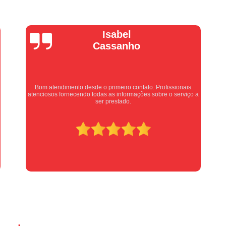
Manutenção Portão de Garage
Manutenção Portão Eletrônico
Motor de Portão Basculante
Motor de P
Vera Maria
Motor de Portão de Levantar
Motor de 
Motor de Portão Eletrônico Industr
Motor de Portão em Sp
Motor de P
Equipe nota 10, trabalho rápido com excelência , super
organizados. Super indico.
Motor de Portão Rápido
Motor Auto
Motor de Aço Automático para Portão
Motor de Porta Aço
Mot
Motor para Porta de Aço Automátic
Motor para Porta de Enrolar Auto
Motor Porta Aço Enrolar
Motor P
Porta de Aço para Garagem
Portas d
Portas de Aço de Correr
Portas de