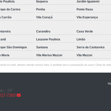
im Paulista
Itaquera
Jardim Iguatemi
Reparo de Portão em Sp
rque do Carmo
Penha
Ponte Rasa
Reparo de Portões de Garagem
Reparo
a Carrão
Vila Curuçá
Vila Esperança
Reparo Portão de Garage
Trava Eletromagnética de Portão em São P
tareira
Carandiru
Casa Verde
Trava Eletromagnética para Portão
çanã
Lauzane Paulista
Limão
rque São Domingos
Santana
Serra da Cantareira
Trava Eletromagnétic
a Maria
Vila Marisa Mazzei
Vila Mazzei
Trava Eletromagnética par
Trava Eletromagnéti
rcial ou total, mesmo citando nossos links, é proibida sem a autorização do autor. Crime de viol
Trava Eletromagnética para Portão Pivotan
Trava Eletromagnética
H
lo - SP
6217-7263