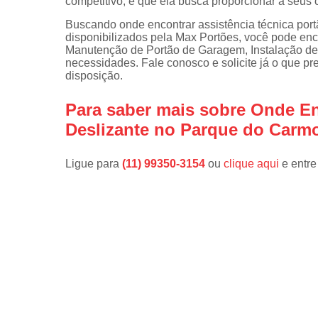
competitivo, é que ela busca proporcionar a seus c
Buscando onde encontrar assistência técnica port
disponibilizados pela Max Portões, você pode enc
Manutenção de Portão de Garagem, Instalação de 
necessidades. Fale conosco e solicite já o que p
disposição.
Para saber mais sobre Onde En
Deslizante no Parque do Carm
Ligue para
(11) 99350-3154
ou
clique aqui
e entre