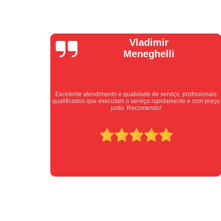
Isabel
Cassanho
ssionais
Bom atendimento desde o primeiro contato. Profissionais
com preço
atenciosos fornecendo todas as informações sobre o serviço a
ser prestado.