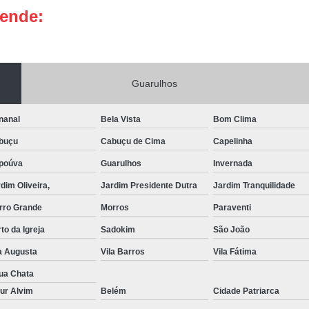
tende:
Portas de Aço Manual
Portas de Aço p
Portas de Aço para Residência
Portas
Porta de Aço Automática Transvision
Po
Guarulhos
Porta de Aço com Motor
P
Porta de Aço de Enrolar Elétrica
Porta
nanal
Bela Vista
Bom Clima
Porta de Aço para Garagem Automática
buçu
Cabuçu de Cima
Capelinha
Portas de Aço Automática Comercia
poúva
Guarulhos
Invernada
Portas de Aço Automáticas
dim Oliveira,
Jardim Presidente Dutra
Jardim Tranquilidade
Portas de Aço de Enrolar Automáti
rro Grande
Morros
Paraventi
to da Igreja
Sadokim
São João
Portas de Aço para Banheiro Automática
a Augusta
Vila Barros
Vila Fátima
Empresa de Reparo de Portão
Repar
ua Chata
Reparo de Portão de Correr
ur Alvim
Belém
Cidade Patriarca
Reparo de Portão Eletrônico