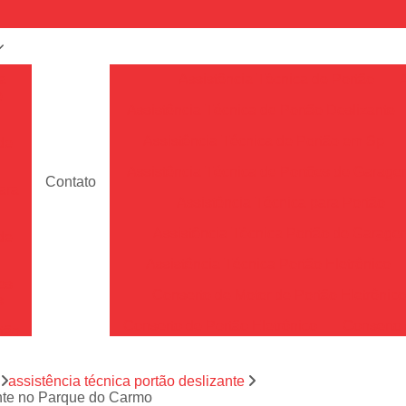
a
Assistência Técnica de Portão
e
Assistência Técnica de Portão Deslizante
Assistência Técnica de Portão em Sp
de
Assistência Técnica de Portões de Garag
Contato
ara
Assistência Técnica para Portão
Assistência Técnica Portão de Garage
de
Assistência Técnica Portão Eletrônico
es
Conserto de Motor de Portão Eletrônic
s
Conserto de Portão Eletrônico
Conserto 
tão
Conserto de Portões de Alumín
aço
a
assistência técnica portão deslizante
Conserto de Portões de Madeira
ante no Parque do Carmo