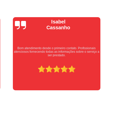
Manutenção Portão de Garage
Manutenção Portão Eletrônico
Motor de Portão Basculante
Motor de P
Vera Maria
Motor de Portão de Levantar
Motor de 
Motor de Portão Eletrônico Industr
Motor de Portão em Sp
Motor de P
Equipe nota 10, trabalho rápido com excelência , super
Motor de Portão Rápido
Motor Auto
organizados. Super indico.
Motor de Aço Automático para Portão
Motor de Porta Aço
Mot
Motor para Porta de Aço Automátic
Motor para Porta de Enrolar Auto
Motor Porta Aço Enrolar
Motor P
Porta de Aço para Garagem
Portas d
Portas de Aço de Correr
Portas de