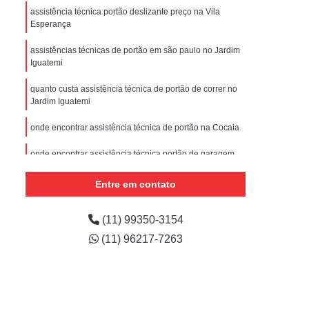
nstalar Portão Eletrônico Basculante
assistência técnica portão deslizante preço na Vila
Esperança
e
Empresa de Manutenção de Portão
assistências técnicas de portão em são paulo no Jardim
ões
Manutenção de Motor de Portão
Iguatemi
 Automático
Manutenção de Portão
quanto custa assistência técnica de portão de correr no
e
Manutenção de Portão de Correr
Jardim Iguatemi
m
Manutenção de Portão Deslizante
onde encontrar assistência técnica de portão na Cocaia
Manutenção de Portão em São Paulo
onde encontrar assistência técnica portão de garagem
no Imirim
Manutenção de Portões Automáticos
Entre em contato
Manutenção de Portões de Condomínio
assistência técnica de portões industriais preço em Artur
Alvim
Manutenção de Portões de Garagem
(11) 99350-3154
assistências técnicas de portão em são paulo na
(11) 96217-7263
Manutenção de Portões em São Paulo
Lauzane Paulista
Manutenção de Portões Industriais
Manutenção Portão Automático