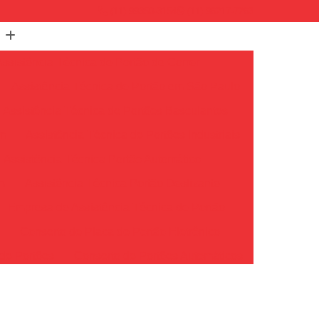
(11) 99350-3154
(11) 96217-7263
Assistência Técnica de Portão de Correr
Assistência Técnica de Portão em São Paulo
Assistência Técnica de Portões Basculantes
em
Assistência Técnica de Portões Industriais
Assistência Técnica Portão Automático
m
Assistência Técnica Portão Deslizante
Empresa de Assistência Técnica de Portão
o
Conserto de Placa de Portão Eletrônico
de Portões
Conserto de Portões Automáticos
io
Conserto de Portões de Ferro
Conserto de Portões em São Paulo