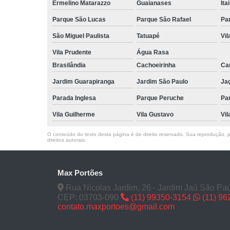
Ermelino Matarazzo
Guaianases
Ita
Parque São Lucas
Parque São Rafael
Pa
São Miguel Paulista
Tatuapé
Vil
Vila Prudente
Água Rasa
Brasilândia
Cachoeirinha
Can
Jardim Guarapiranga
Jardim São Paulo
Ja
Parada Inglesa
Parque Peruche
Pa
Vila Guilherme
Vila Gustavo
Vil
O conteúdo do texto desta página é de direito reservado. Sua reprodução, pa
direitos autorais
.
Max Portões
Rua Nicolas Jardim, 26 - Jardim Jaú São Pau
CEP: 03703-090
(11) 99350-3154
(11) 9
contato.maxportoes@gmail.com