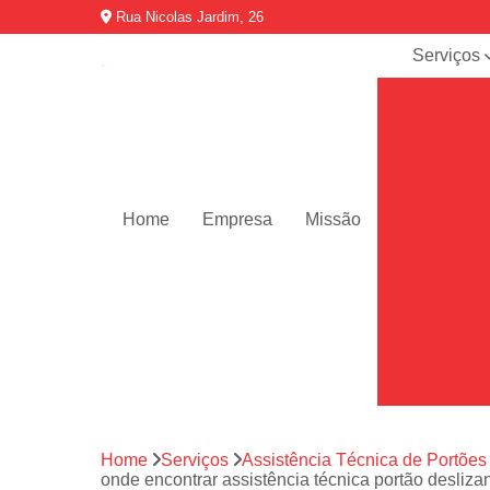
Rua Nicolas Jardim, 26
Serviços
Assistênci
técnica d
portões
Consertos 
portões
Home
Empresa
Missão
Consertos p
portões
Instalação 
portões
Manutençõ
de portõe
Motor de por
Motores de 
automátic
Home
Serviços
Assistência Técnica de Portões
onde encontrar assistência técnica portão desliz