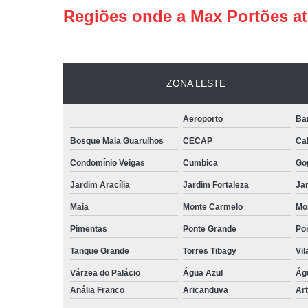
Regiões onde a Max Portões a
ZONA LESTE
Aeroporto
Ba
Bosque Maia Guarulhos
CECAP
Ca
Condomínio Veigas
Cumbica
Go
Jardim Aracília
Jardim Fortaleza
Jar
Maia
Monte Carmelo
Mo
Pimentas
Ponte Grande
Por
Tanque Grande
Torres Tibagy
Vil
Várzea do Palácio
Água Azul
Ág
Anália Franco
Aricanduva
Art