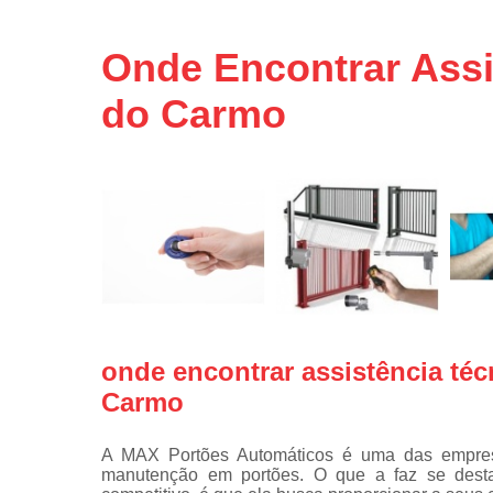
Portas de 
Portas de 
Onde Encontrar Assi
automátic
Reparo d
do Carmo
portões
Travas
eletromagné
de portão
onde encontrar assistência téc
Carmo
A MAX Portões Automáticos é uma das empre
manutenção em portões. O que a faz se des