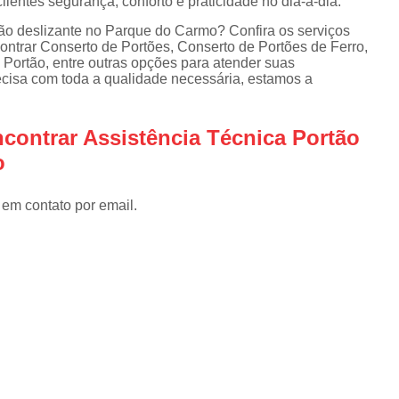
lientes segurança, conforto e praticidade no dia-a-dia.
Instalar Portão Eletrônico
I
ão deslizante no Parque do Carmo? Confira os serviços
Instalar Portão Eletrônico Deslizant
ontrar Conserto de Portões, Conserto de Portões de Ferro,
Portão, entre outras opções para atender suas
Empresa de Manutenção de Port
recisa com toda a qualidade necessária, estamos a
Manutenção de Motores de Portão
Manutenção de Portão Basculant
contrar Assistência Técnica Portão
o
Manutenção de Portão de Garage
Manutenção de Portão Eletrônico
 em contato por email.
Manutenção de Portão em Sp
Manutenção de Portões Basculantes
Manutenção de Portões de Ferro
Manutenção de Portões Deslizantes
Manutenção de Portões em SP
Manutenção para Portão