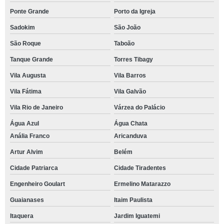
Ponte Grande
Porto da Igreja
Sadokim
São João
São Roque
Taboão
Tanque Grande
Torres Tibagy
Vila Augusta
Vila Barros
Vila Fátima
Vila Galvão
Vila Rio de Janeiro
Várzea do Palácio
Água Azul
Água Chata
Anália Franco
Aricanduva
Artur Alvim
Belém
Cidade Patriarca
Cidade Tiradentes
Engenheiro Goulart
Ermelino Matarazzo
Guaianases
Itaim Paulista
Itaquera
Jardim Iguatemi