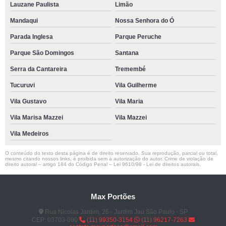
Lauzane Paulista
Limão
Mandaqui
Nossa Senhora do Ó
Parada Inglesa
Parque Peruche
Parque São Domingos
Santana
Serra da Cantareira
Tremembé
Tucuruvi
Vila Guilherme
Vila Gustavo
Vila Maria
Vila Marisa Mazzei
Vila Mazzei
Vila Medeiros
O conteúdo do texto desta página é de direito reservado. Sua reprodução, parcial ou total,
mesmo citando nossos links, é proibida sem a autorização do autor. Crime de violação de
direito autoral – artigo 184 do Código Penal –
Lei 9610/98 - Lei de direitos autorais
.
Max Portões
Rua Nicolas Jardim, 26 - Jardim Jaú São Paulo - SP
CEP: 03703-090
(11) 99350-3154
(11) 96217-7263