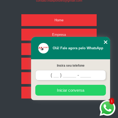
contato.maxportoes@gmail.com
Home
Empresa
Olá! Fale agora pelo WhatsApp
Missão
Serviços
Insira seu telefone
Contato
Iniciar conversa
Mapa do site
1