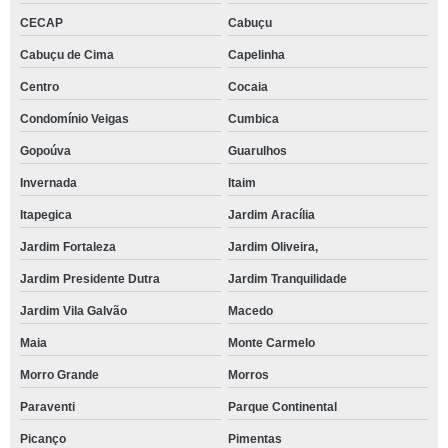
CECAP
Cabuçu
Cabuçu de Cima
Capelinha
Centro
Cocaia
Condomínio Veigas
Cumbica
Gopoúva
Guarulhos
Invernada
Itaim
Itapegica
Jardim Aracília
Jardim Fortaleza
Jardim Oliveira,
Jardim Presidente Dutra
Jardim Tranquilidade
Jardim Vila Galvão
Macedo
Maia
Monte Carmelo
Morro Grande
Morros
Paraventi
Parque Continental
Picanço
Pimentas