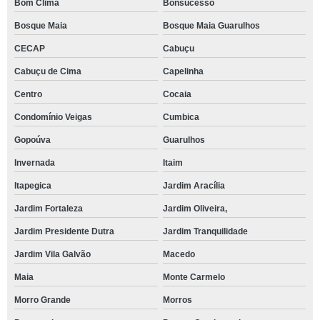
Bom Clima
Bonsucesso
Bosque Maia
Bosque Maia Guarulhos
CECAP
Cabuçu
Cabuçu de Cima
Capelinha
Centro
Cocaia
Condomínio Veigas
Cumbica
Gopoúva
Guarulhos
Invernada
Itaim
Itapegica
Jardim Aracília
Jardim Fortaleza
Jardim Oliveira,
Jardim Presidente Dutra
Jardim Tranquilidade
Jardim Vila Galvão
Macedo
Maia
Monte Carmelo
Morro Grande
Morros