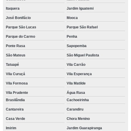
Itaquera
Jardim Iguatemi
José Bonifácio
Mooca
Parque São Lucas
Parque São Rafael
Parque do Carmo
Penha
Ponte Rasa
Sapopemba
São Mateus
São Miguel Paulista
Tatuapé
Vila Carrão
Vila Curuçá
Vila Esperança
Vila Formosa
Vila Matilde
Vila Prudente
Água Rasa
Brasilândia
Cachoeirinha
Cantareira
Carandiru
Casa Verde
Chora Menino
Imirim
Jardim Guarapiranga