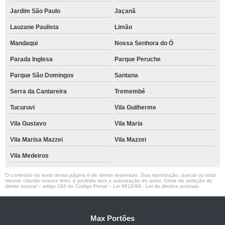
Jardim São Paulo
Jaçanã
Lauzane Paulista
Limão
Mandaqui
Nossa Senhora do Ó
Parada Inglesa
Parque Peruche
Parque São Domingos
Santana
Serra da Cantareira
Tremembé
Tucuruvi
Vila Guilherme
Vila Gustavo
Vila Maria
Vila Marisa Mazzei
Vila Mazzei
Vila Medeiros
O conteúdo do texto desta página é de direito reservado. Sua reprodução, parcial ou total,
mesmo citando nossos links, é proibida sem a autorização do autor. Crime de violação de
direito autoral – artigo 184 do Código Penal –
Lei 9610/98 - Lei de direitos autorais
.
Max Portões