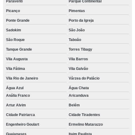
Paraventi
Parque Continental
Picanço
Pimentas
Ponte Grande
Porto da Igreja
Sadokim
São João
São Roque
Taboão
Tanque Grande
Torres Tibagy
Vila Augusta
Vila Barros
Vila Fátima
Vila Galvão
Vila Rio de Janeiro
Várzea do Palácio
Água Azul
Água Chata
Anália Franco
Aricanduva
Artur Alvim
Belém
Cidade Patriarca
Cidade Tiradentes
Engenheiro Goulart
Ermelino Matarazzo
Guaianases
Itaim Paulista