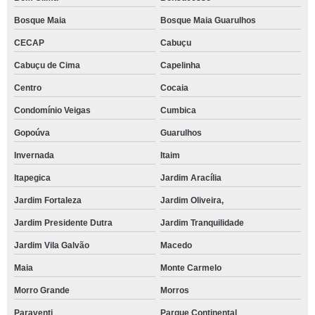
Bosque Maia
Bosque Maia Guarulhos
CECAP
Cabuçu
Cabuçu de Cima
Capelinha
Centro
Cocaia
Condomínio Veigas
Cumbica
Gopoúva
Guarulhos
Invernada
Itaim
Itapegica
Jardim Aracília
Jardim Fortaleza
Jardim Oliveira,
Jardim Presidente Dutra
Jardim Tranquilidade
Jardim Vila Galvão
Macedo
Maia
Monte Carmelo
Morro Grande
Morros
Paraventi
Parque Continental