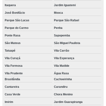
Itaquera
Jardim Iguatemi
José Bonifácio
Mooca
Parque São Lucas
Parque São Rafael
Parque do Carmo
Penha
Ponte Rasa
Sapopemba
São Mateus
São Miguel Paulista
Tatuapé
Vila Carrão
Vila Curuçá
Vila Esperança
Vila Formosa
Vila Matilde
Vila Prudente
Água Rasa
Brasilândia
Cachoeirinha
Cantareira
Carandiru
Casa Verde
Chora Menino
Imirim
Jardim Guarapiranga