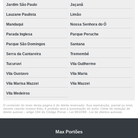
Jardim São Paulo
Jaçanã
Lauzane Paulista
Limão
Mandaqui
Nossa Senhora do Ó
Parada Inglesa
Parque Peruche
Parque São Domingos
Santana
Serra da Cantareira
Tremembé
Tucuruvi
Vila Guilherme
Vila Gustavo
Vila Maria
Vila Marisa Mazzei
Vila Mazzei
Vila Medeiros
O conteúdo do texto desta página é de direito reservado. Sua reprodução, parcial ou total,
mesmo citando nossos links, é proibida sem a autorização do autor. Crime de violação de
direito autoral – artigo 184 do Código Penal –
Lei 9610/98 - Lei de direitos autorais
.
Max Portões