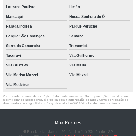
Lauzane Paulista
Limão
Mandaqui
Nossa Senhora do Ó
Parada Inglesa
Parque Peruche
Parque São Domingos
Santana
Serra da Cantareira
Tremembé
Tucuruvi
Vila Guilherme
Vila Gustavo
Vila Maria
Vila Marisa Mazzei
Vila Mazzei
Vila Medeiros
O conteúdo do texto desta página é de direito reservado. Sua reprodução, parcial ou total,
mesmo citando nossos links, é proibida sem a autorização do autor. Crime de violação de
direito autoral – artigo 184 do Código Penal –
Lei 9610/98 - Lei de direitos autorais
.
Max Portões
Rua Nicolas Jardim, 26 - Jardim Jaú São Paulo - SP