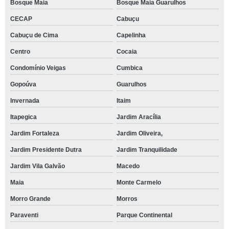
Bosque Maia
Bosque Maia Guarulhos
CECAP
Cabuçu
Cabuçu de Cima
Capelinha
Centro
Cocaia
Condomínio Veigas
Cumbica
Gopoúva
Guarulhos
Invernada
Itaim
Itapegica
Jardim Aracília
Jardim Fortaleza
Jardim Oliveira,
Jardim Presidente Dutra
Jardim Tranquilidade
Jardim Vila Galvão
Macedo
Maia
Monte Carmelo
Morro Grande
Morros
Paraventi
Parque Continental