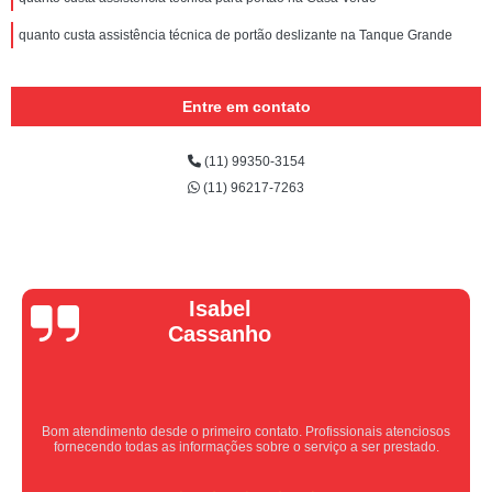
quanto custa assistência técnica de portão deslizante na Tanque Grande
Entre em contato
(11) 99350-3154
(11) 96217-7263
Vera Maria
Equipe nota 10, trabalho rápido com excelência , super organizados.
Super indico.