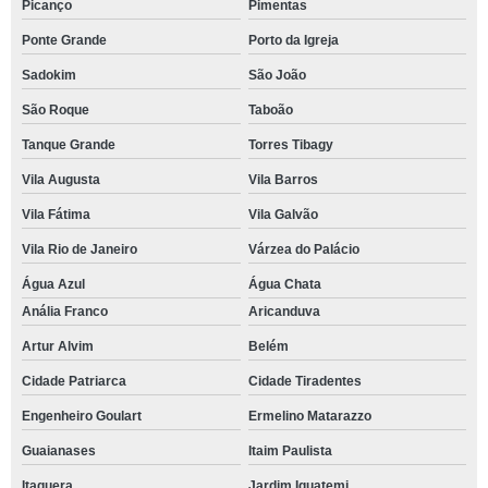
Picanço
Pimentas
Ponte Grande
Porto da Igreja
Sadokim
São João
São Roque
Taboão
Tanque Grande
Torres Tibagy
Vila Augusta
Vila Barros
Vila Fátima
Vila Galvão
Vila Rio de Janeiro
Várzea do Palácio
Água Azul
Água Chata
Anália Franco
Aricanduva
Artur Alvim
Belém
Cidade Patriarca
Cidade Tiradentes
Engenheiro Goulart
Ermelino Matarazzo
Guaianases
Itaim Paulista
Itaquera
Jardim Iguatemi