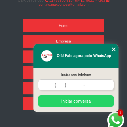
CEP: 03703-090
(11) 99350-3154
(11) 96217-7263
contato.maxportoes@gmail.com
Home
Empresa
Olá! Fale agora pelo WhatsApp
Missão
Serviços
Insira seu telefone
Contato
Iniciar conversa
Mapa do site
1