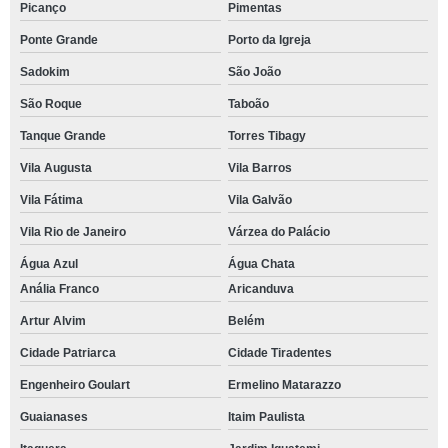
Picanço
Pimentas
Ponte Grande
Porto da Igreja
Sadokim
São João
São Roque
Taboão
Tanque Grande
Torres Tibagy
Vila Augusta
Vila Barros
Vila Fátima
Vila Galvão
Vila Rio de Janeiro
Várzea do Palácio
Água Azul
Água Chata
Anália Franco
Aricanduva
Artur Alvim
Belém
Cidade Patriarca
Cidade Tiradentes
Engenheiro Goulart
Ermelino Matarazzo
Guaianases
Itaim Paulista