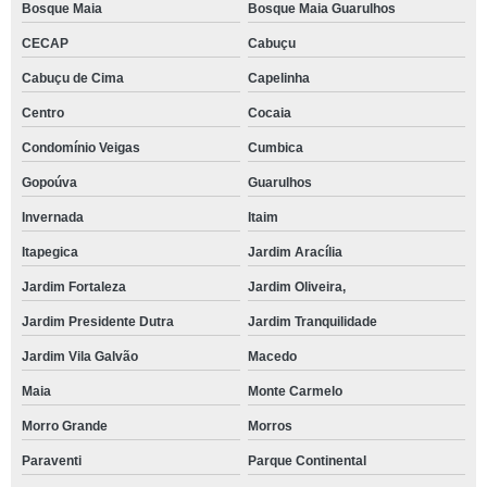
Bosque Maia
Bosque Maia Guarulhos
CECAP
Cabuçu
Cabuçu de Cima
Capelinha
Centro
Cocaia
Condomínio Veigas
Cumbica
Gopoúva
Guarulhos
Invernada
Itaim
Itapegica
Jardim Aracília
Jardim Fortaleza
Jardim Oliveira,
Jardim Presidente Dutra
Jardim Tranquilidade
Jardim Vila Galvão
Macedo
Maia
Monte Carmelo
Morro Grande
Morros
Paraventi
Parque Continental