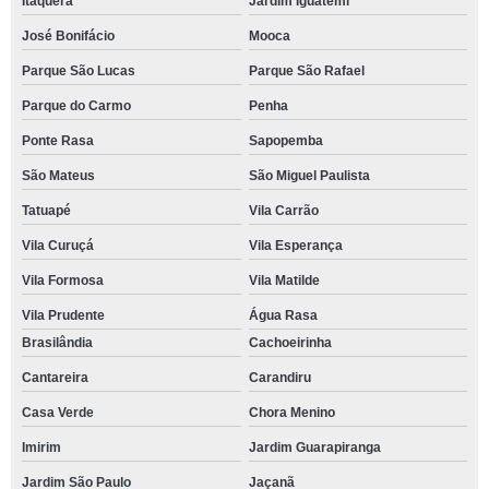
Itaquera
Jardim Iguatemi
José Bonifácio
Mooca
Parque São Lucas
Parque São Rafael
Parque do Carmo
Penha
Ponte Rasa
Sapopemba
São Mateus
São Miguel Paulista
Tatuapé
Vila Carrão
Vila Curuçá
Vila Esperança
Vila Formosa
Vila Matilde
Vila Prudente
Água Rasa
Brasilândia
Cachoeirinha
Cantareira
Carandiru
Casa Verde
Chora Menino
Imirim
Jardim Guarapiranga
Jardim São Paulo
Jaçanã