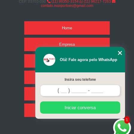
CEP: 03703-090
(11) 99350-3154
(11) 96217-7263
contato.maxportoes@gmail.com
Home
Empresa
Olá! Fale agora pelo WhatsApp
Missão
Serviços
Insira seu telefone
Contato
Iniciar conversa
Mapa do site
1