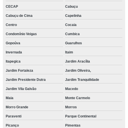
CECAP
Cabuçu
Cabuçu de Cima
Capelinha
Centro
Cocaia
Condomínio Veigas
Cumbica
Gopoúva
Guarulhos
Invernada
Itaim
Itapegica
Jardim Aracília
Jardim Fortaleza
Jardim Oliveira,
Jardim Presidente Dutra
Jardim Tranquilidade
Jardim Vila Galvão
Macedo
Maia
Monte Carmelo
Morro Grande
Morros
Paraventi
Parque Continental
Picanço
Pimentas