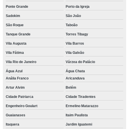
Ponte Grande
Porto da Igreja
Sadokim
São João
São Roque
Taboão
Tanque Grande
Torres Tibagy
Vila Augusta
Vila Barros
Vila Fátima
Vila Galvão
Vila Rio de Janeiro
Várzea do Palácio
Água Azul
Água Chata
Anália Franco
Aricanduva
Artur Alvim
Belém
Cidade Patriarca
Cidade Tiradentes
Engenheiro Goulart
Ermelino Matarazzo
Guaianases
Itaim Paulista
Itaquera
Jardim Iguatemi