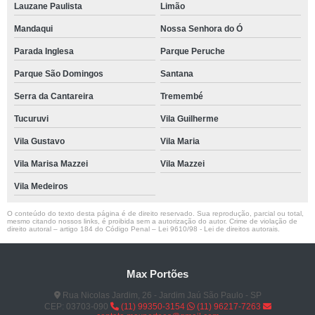
Lauzane Paulista
Limão
Mandaqui
Nossa Senhora do Ó
Parada Inglesa
Parque Peruche
Parque São Domingos
Santana
Serra da Cantareira
Tremembé
Tucuruvi
Vila Guilherme
Vila Gustavo
Vila Maria
Vila Marisa Mazzei
Vila Mazzei
Vila Medeiros
O conteúdo do texto desta página é de direito reservado. Sua reprodução, parcial ou total,
mesmo citando nossos links, é proibida sem a autorização do autor. Crime de violação de
direito autoral – artigo 184 do Código Penal –
Lei 9610/98 - Lei de direitos autorais
.
Max Portões
Rua Nicolas Jardim, 26 - Jardim Jaú São Paulo - SP
CEP: 03703-090
(11) 99350-3154
(11) 96217-7263