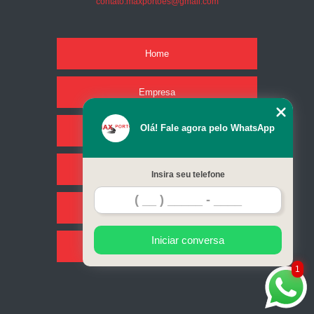
contato.maxportoes@gmail.com
Home
Empresa
Olá! Fale agora pelo WhatsApp
Missão
Serviços
Insira seu telefone
Contato
Iniciar conversa
Mapa do site
1