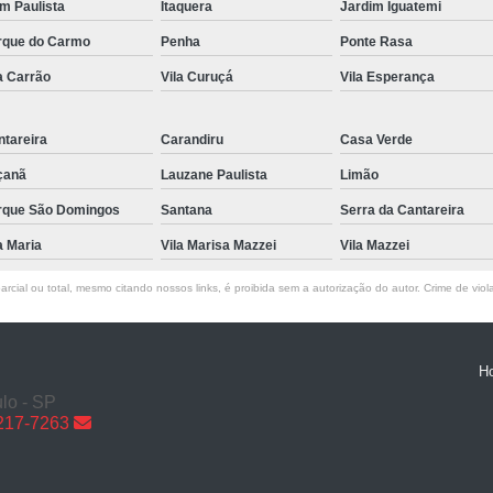
im Paulista
Itaquera
Jardim Iguatemi
Reparo de Portão em Sp
rque do Carmo
Penha
Ponte Rasa
Reparo de Portões de Garagem
Reparo
a Carrão
Vila Curuçá
Vila Esperança
Reparo Portão de Garage
Trava Eletromagnética de Portão em São P
tareira
Carandiru
Casa Verde
Trava Eletromagnética para Portão
çanã
Lauzane Paulista
Limão
rque São Domingos
Santana
Serra da Cantareira
Trava Eletromagnétic
a Maria
Vila Marisa Mazzei
Vila Mazzei
Trava Eletromagnética par
Trava Eletromagnéti
rcial ou total, mesmo citando nossos links, é proibida sem a autorização do autor. Crime de viol
Trava Eletromagnética para Portão Pivotan
Trava Eletromagnética
H
lo - SP
6217-7263