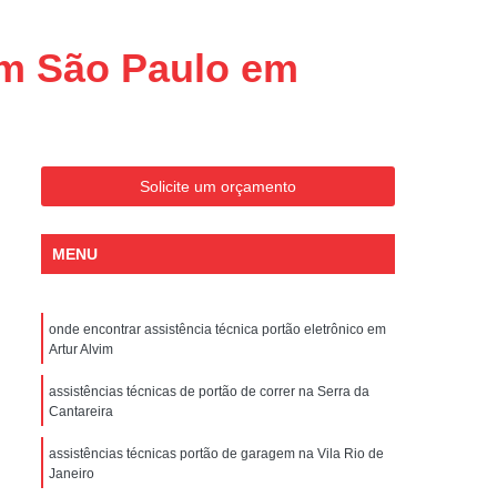
Conserto de Portões Residenciais
es
Conserto de Portão Automático
em São Paulo em
Sp
Conserto de Portão Basculante
Conserto de Portão de Garagem
Sp
Conserto de Portão em São Paulo
Solicite um orçamento
Conserto de Portão Pivotante
Conserto de Portões Basculantes
MENU
a de Instalação de Portão Eletrônico
nstalação de Portão Automático
onde encontrar assistência técnica portão eletrônico em
Artur Alvim
culante
Instalação de Portão Eletrônico
ão Eletrônico Basculante
assistências técnicas de portão de correr na Serra da
Cantareira
aulo
Instalação de Portão Eletrônico em SP
assistências técnicas portão de garagem na Vila Rio de
nstalar Portão Automático Deslizante
Janeiro