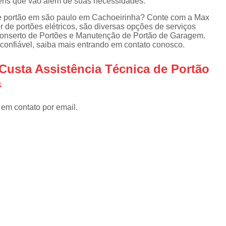
gens que vão além de suas necessidades.
Instalar Portão Eletrônico
I
de portão em são paulo em Cachoeirinha? Conte com a Max
Instalar Portão Eletrônico Deslizant
 de portões elétricos, são diversas opções de serviços
Conserto de Portões e Manutenção de Portão de Garagem.
Empresa de Manutenção de Port
confiável, saiba mais entrando em contato conosco.
Manutenção de Motores de Portão
Custa Assistência Técnica de Portão
Manutenção de Portão Basculant
a
Manutenção de Portão de Garage
Manutenção de Portão Eletrônico
 em contato por email.
Manutenção de Portão em Sp
Manutenção de Portões Basculantes
Manutenção de Portões de Ferro
Manutenção de Portões Deslizantes
Manutenção de Portões em SP
Manutenção para Portão