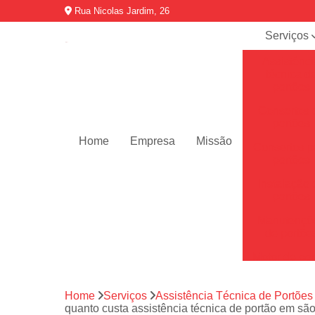
Rua Nicolas Jardim, 26
Serviços
Assistênci
técnica d
portões
Consertos 
portões
Home
Empresa
Missão
Consertos p
portões
Instalação 
portões
Manutençõ
de portõe
Motor de por
Motores de 
automátic
Home
Serviços
Assistência Técnica de Portões
quanto custa assistência técnica de portão em s