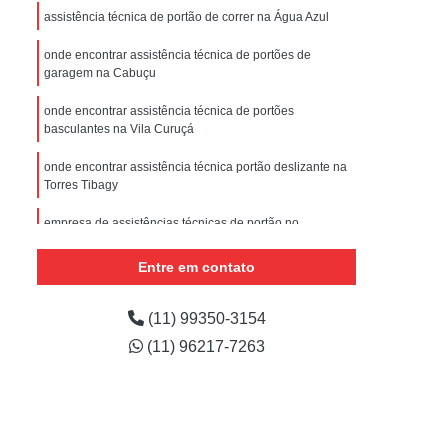
nstalar Portão Eletrônico Basculante
assistência técnica de portão de correr na Água Azul
e
Empresa de Manutenção de Portão
onde encontrar assistência técnica de portões de
garagem na Cabuçu
ões
Manutenção de Motor de Portão
 Automático
Manutenção de Portão
onde encontrar assistência técnica de portões
basculantes na Vila Curuçá
e
Manutenção de Portão de Correr
onde encontrar assistência técnica portão deslizante na
m
Manutenção de Portão Deslizante
Torres Tibagy
Manutenção de Portão em São Paulo
empresa de assistências técnicas de portão no
Carandiru
Manutenção de Portões Automáticos
Entre em contato
Manutenção de Portões de Condomínio
quanto custa assistência técnica portão deslizante no
Bom Clima
Manutenção de Portões de Garagem
(11) 99350-3154
assistências técnicas de portão deslizante no
(11) 96217-7263
Manutenção de Portões em São Paulo
Tremembé
Manutenção de Portões Industriais
Manutenção Portão Automático