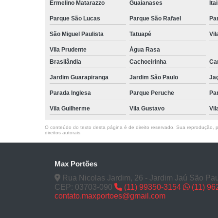
Ermelino Matarazzo
Guaianases
Ita
Parque São Lucas
Parque São Rafael
Pa
São Miguel Paulista
Tatuapé
Vil
Vila Prudente
Água Rasa
Brasilândia
Cachoeirinha
Can
Jardim Guarapiranga
Jardim São Paulo
Ja
Parada Inglesa
Parque Peruche
Pa
Vila Guilherme
Vila Gustavo
Vil
O conteúdo do texto desta página é de direito reservado. Sua reprodução, pa
direitos autorais
.
Max Portões
Rua Nicolas Jardim, 26 - Jardim Jaú São Pau
CEP: 03703-090
(11) 99350-3154
(11) 9
contato.maxportoes@gmail.com