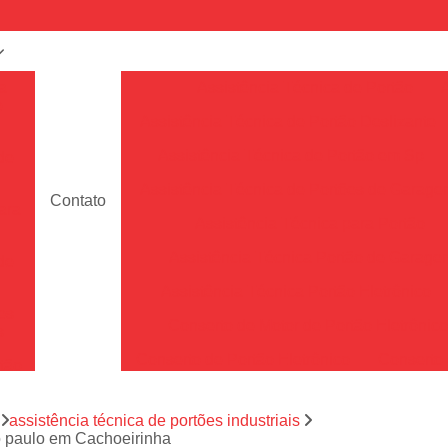
a
Assistência Técnica de Portão
e
Assistência Técnica de Portão Deslizante
Assistência Técnica de Portão em Sp
de
Assistência Técnica de Portões de Garag
Contato
ara
Assistência Técnica para Portão
Assistência Técnica Portão de Garage
de
Assistência Técnica Portão Eletrônico
es
Conserto de Motor de Portão Eletrônic
s
Conserto de Portão Eletrônico
Conserto 
tão
Conserto de Portões de Alumín
aço
a
assistência técnica de portões industriais
Conserto de Portões de Madeira
ão paulo em Cachoeirinha