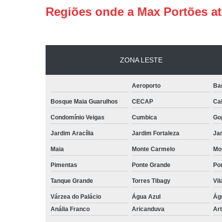
Regiões onde a Max Portões a
ZONA LESTE
Aeroporto
Ba
Bosque Maia Guarulhos
CECAP
Ca
Condomínio Veigas
Cumbica
Go
Jardim Aracília
Jardim Fortaleza
Jar
Maia
Monte Carmelo
Mo
Pimentas
Ponte Grande
Por
Tanque Grande
Torres Tibagy
Vil
Várzea do Palácio
Água Azul
Ág
Anália Franco
Aricanduva
Art