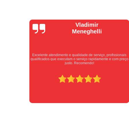
Isabel
Cassanho
fissionais
Bom atendimento desde o primeiro contato. Profissionais
e com preço
atenciosos fornecendo todas as informações sobre o serviço
ser prestado.