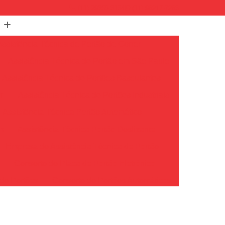
(11) 99350-3154
(11) 96217-7263
Assistência Técnica de Portão de Correr
Assistência Técnica de Portão em São Paulo
Assistência Técnica de Portões Basculantes
em
Assistência Técnica de Portões Industriais
Assistência Técnica Portão Automático
m
Assistência Técnica Portão Deslizante
Empresa de Assistência Técnica de Portão
o
Conserto de Placa de Portão Eletrônico
de Portões
Conserto de Portões Automáticos
io
Conserto de Portões de Ferro
Conserto de Portões em São Paulo