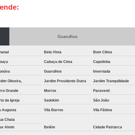
tende:
Portas de Aço Manual
Portas de Aço p
Portas de Aço para Residência
Portas
Porta de Aço Automática Transvision
Po
Guarulhos
Porta de Aço com Motor
P
Porta de Aço de Enrolar Elétrica
Porta
nanal
Bela Vista
Bom Clima
Porta de Aço para Garagem Automática
buçu
Cabuçu de Cima
Capelinha
Portas de Aço Automática Comercia
poúva
Guarulhos
Invernada
Portas de Aço Automáticas
dim Oliveira,
Jardim Presidente Dutra
Jardim Tranquilidade
Portas de Aço de Enrolar Automáti
rro Grande
Morros
Paraventi
to da Igreja
Sadokim
São João
Portas de Aço para Banheiro Automática
a Augusta
Vila Barros
Vila Fátima
Empresa de Reparo de Portão
Repar
ua Chata
Reparo de Portão de Correr
ur Alvim
Belém
Cidade Patriarca
Reparo de Portão Eletrônico