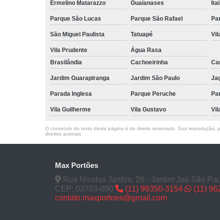
Ermelino Matarazzo
Guaianases
Ita
Parque São Lucas
Parque São Rafael
Pa
São Miguel Paulista
Tatuapé
Vil
Vila Prudente
Água Rasa
Brasilândia
Cachoeirinha
Can
Jardim Guarapiranga
Jardim São Paulo
Ja
Parada Inglesa
Parque Peruche
Pa
Vila Guilherme
Vila Gustavo
Vil
O conteúdo do texto desta página é de direito reservado. Sua reprodução, pa
direitos autorais
.
Max Portões
Rua Nicolas Jardim, 26 - Jardim Jaú São Pau
CEP: 03703-090
(11) 99350-3154
(11) 9
contato.maxportoes@gmail.com