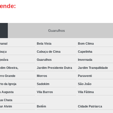
tende:
Portas de Aço Manual
Portas de Aço p
Portas de Aço para Residência
Portas
Porta de Aço Automática Transvision
Po
Guarulhos
Porta de Aço com Motor
P
Porta de Aço de Enrolar Elétrica
Porta
nanal
Bela Vista
Bom Clima
Porta de Aço para Garagem Automática
buçu
Cabuçu de Cima
Capelinha
Portas de Aço Automática Comercia
poúva
Guarulhos
Invernada
Portas de Aço Automáticas
dim Oliveira,
Jardim Presidente Dutra
Jardim Tranquilidade
Portas de Aço de Enrolar Automáti
rro Grande
Morros
Paraventi
to da Igreja
Sadokim
São João
Portas de Aço para Banheiro Automática
a Augusta
Vila Barros
Vila Fátima
Empresa de Reparo de Portão
Repar
ua Chata
Reparo de Portão de Correr
ur Alvim
Belém
Cidade Patriarca
Reparo de Portão Eletrônico