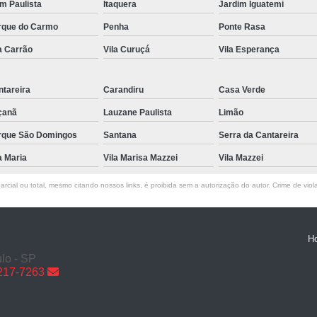
im Paulista
Itaquera
Jardim Iguatemi
Reparo de Portão em Sp
rque do Carmo
Penha
Ponte Rasa
Reparo de Portões de Garagem
Reparo
a Carrão
Vila Curuçá
Vila Esperança
Reparo Portão de Garage
Trava Eletromagnética de Portão em São P
tareira
Carandiru
Casa Verde
Trava Eletromagnética para Portão
çanã
Lauzane Paulista
Limão
rque São Domingos
Santana
Serra da Cantareira
Trava Eletromagnétic
a Maria
Vila Marisa Mazzei
Vila Mazzei
Trava Eletromagnética par
Trava Eletromagnéti
rcial ou total, mesmo citando nossos links, é proibida sem a autorização do autor. Crime de viol
Trava Eletromagnética para Portão Pivotan
Trava Eletromagnética
H
lo - SP
6217-7263