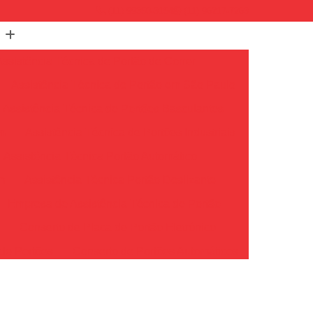
(11) 99350-3154
(11) 96217-7263
Assistência Técnica de Portão de Correr
Assistência Técnica de Portão em São Paulo
Assistência Técnica de Portões Basculantes
em
Assistência Técnica de Portões Industriais
Assistência Técnica Portão Automático
m
Assistência Técnica Portão Deslizante
Empresa de Assistência Técnica de Portão
o
Conserto de Placa de Portão Eletrônico
de Portões
Conserto de Portões Automáticos
io
Conserto de Portões de Ferro
Conserto de Portões em São Paulo