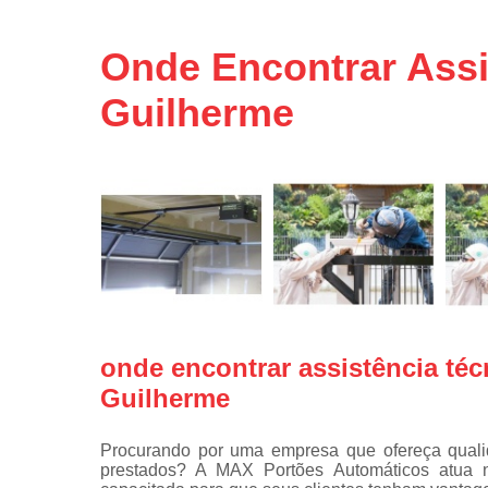
Portas de 
Portas de 
Onde Encontrar Assi
automátic
Reparo d
Guilherme
portões
Travas
eletromagné
de portão
onde encontrar assistência téc
Guilherme
Procurando por uma empresa que ofereça qualid
prestados? A MAX Portões Automáticos atua 