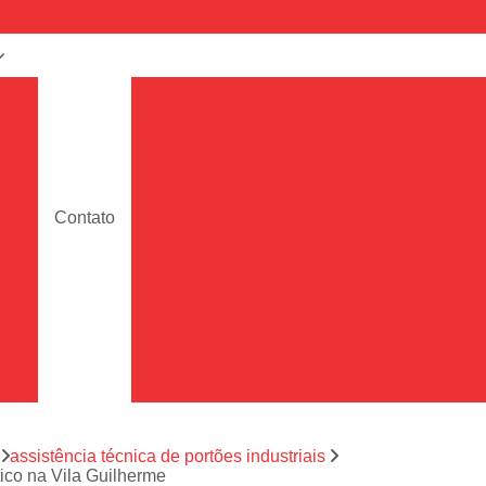
a
Assistência Técnica de Portão
e
Assistência Técnica de Portão Deslizante
Assistência Técnica de Portão em Sp
de
Assistência Técnica de Portões de Garag
Contato
ara
Assistência Técnica para Portão
Assistência Técnica Portão de Garage
de
Assistência Técnica Portão Eletrônico
es
Conserto de Motor de Portão Eletrônic
s
Conserto de Portão Eletrônico
Conserto 
tão
Conserto de Portões de Alumín
aço
a
assistência técnica de portões industriais
Conserto de Portões de Madeira
tico na Vila Guilherme