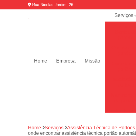
Rua Nicolas Jardim, 26
Serviços
Assistênci
técnica d
portões
Consertos 
portões
Home
Empresa
Missão
Consertos p
portões
Instalação 
portões
Manutençõ
de portõe
Motor de por
Motores de 
automátic
Home
Serviços
Assistência Técnica de Portões
onde encontrar assistência técnica portão automá