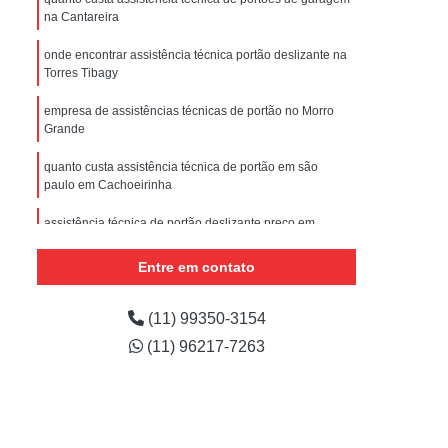
nstalar Portão Eletrônico Basculante
na Cantareira
e
Empresa de Manutenção de Portão
onde encontrar assistência técnica portão deslizante na
Torres Tibagy
ões
Manutenção de Motor de Portão
 Automático
Manutenção de Portão
empresa de assistências técnicas de portão no Morro
Grande
e
Manutenção de Portão de Correr
quanto custa assistência técnica de portão em são
m
Manutenção de Portão Deslizante
paulo em Cachoeirinha
Manutenção de Portão em São Paulo
assistência técnica de portão deslizante preço em
Brasilândia
Manutenção de Portões Automáticos
Entre em contato
Manutenção de Portões de Condomínio
assistências técnicas portão eletrônico na Vila Formosa
Manutenção de Portões de Garagem
quanto custa assistência técnica de portão deslizante na
(11) 99350-3154
Cumbica
(11) 96217-7263
Manutenção de Portões em São Paulo
Manutenção de Portões Industriais
Manutenção Portão Automático