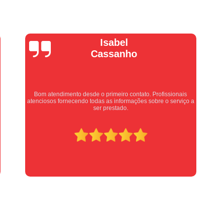
Manutenção Portão de Garage
Manutenção Portão Eletrônico
Motor de Portão Basculante
Motor de P
Vera Maria
Motor de Portão de Levantar
Motor de 
Motor de Portão Eletrônico Industr
Motor de Portão em Sp
Motor de P
Equipe nota 10, trabalho rápido com excelência , super
Motor de Portão Rápido
Motor Auto
organizados. Super indico.
Motor de Aço Automático para Portão
Motor de Porta Aço
Mot
Motor para Porta de Aço Automátic
Motor para Porta de Enrolar Auto
Motor Porta Aço Enrolar
Motor P
Porta de Aço para Garagem
Portas d
Portas de Aço de Correr
Portas de