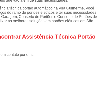
gens que vão além de suas necessidades.
Instalar Portão Eletrônico
I
ência técnica portão automático na Vila Guilherme, Você
Instalar Portão Eletrônico Deslizant
iços do ramo de portões elétricos e ter suas necessidades
e Garagem, Conserto de Portões e Conserto de Portões de
Empresa de Manutenção de Port
lizar as melhores soluções em portões elétricos em São
Manutenção de Motores de Portão
Manutenção de Portão Basculant
contrar Assistência Técnica Portão
Manutenção de Portão de Garage
Manutenção de Portão Eletrônico
 em contato por email.
Manutenção de Portão em Sp
Manutenção de Portões Basculantes
Manutenção de Portões de Ferro
Manutenção de Portões Deslizantes
Manutenção de Portões em SP
Manutenção para Portão