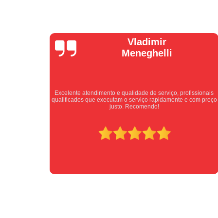
Isabel
Cassanho
ssionais
Bom atendimento desde o primeiro contato. Profissionais
com preço
atenciosos fornecendo todas as informações sobre o serviço a
ser prestado.