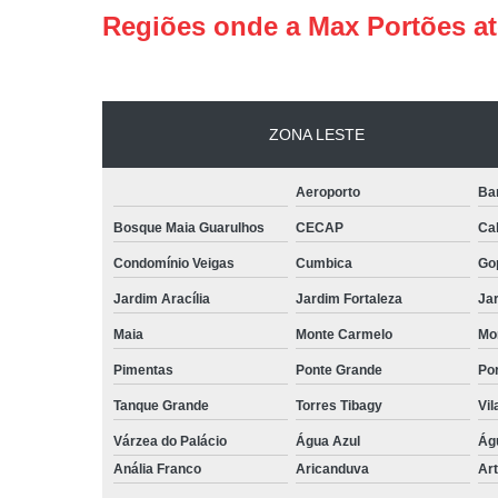
Regiões onde a Max Portões a
ZONA LESTE
Aeroporto
Ba
Bosque Maia Guarulhos
CECAP
Ca
Condomínio Veigas
Cumbica
Go
Jardim Aracília
Jardim Fortaleza
Jar
Maia
Monte Carmelo
Mo
Pimentas
Ponte Grande
Por
Tanque Grande
Torres Tibagy
Vil
Várzea do Palácio
Água Azul
Ág
Anália Franco
Aricanduva
Art