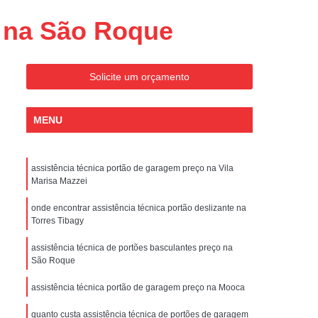
Conserto de Portões Residenciais
m na São Roque
es
Conserto de Portão Automático
Sp
Conserto de Portão Basculante
Solicite um orçamento
Conserto de Portão de Garagem
Sp
Conserto de Portão em São Paulo
MENU
Conserto de Portão Pivotante
Conserto de Portões Basculantes
assistência técnica portão de garagem preço na Vila
a de Instalação de Portão Eletrônico
Marisa Mazzei
nstalação de Portão Automático
onde encontrar assistência técnica portão deslizante na
Torres Tibagy
culante
Instalação de Portão Eletrônico
assistência técnica de portões basculantes preço na
ão Eletrônico Basculante
São Roque
aulo
Instalação de Portão Eletrônico em SP
assistência técnica portão de garagem preço na Mooca
nstalar Portão Automático Deslizante
quanto custa assistência técnica de portões de garagem