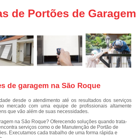
aço
Conserto de Portões em SP
as de Portões de Garage
aço
Empresa de Conserto de Portõ
a
Conserto de Portão Automático 
e
Conserto de Portão de Ferro
Conserto de Portão Eletrônico em 
tica
Conserto de Portão em Sp
Conserto de Portão Residencial
Conserto para Portões
Empres
ões de garagem na São Roque
Instalação de Portão
I
Instalação de Portão Automático Bas
ade desde o atendimento até os resultados dos serviços
no mercado com uma equipe de profissionais altamente
Instalação de Port
gens que vão além de suas necessidades.
Instalação de Portão Eletrônico em São P
garagem na São Roque? Oferecendo soluções quando trata-
 encontra serviços como o de Manutenção de Portão de
Instalar Portão Automático
I
ões. Executamos cada trabalho de uma forma rápida e