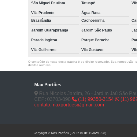
São Miguel Paulista
Tatuapé
Vil
Vila Prudente
Água Rasa
Brasilândia
Cachoeirinha
Can
Jardim Guarapiranga
Jardim São Paulo
Ja
Parada Inglesa
Parque Peruche
Pa
Vila Guilherme
Vila Gustavo
Vil
O conteúdo do texto desta página é de direito reservado. Sua reprodução, pa
direitos autorais
.
Max Portões
Rua Nicolas Jardim, 26 - Jardim Jaú São Pau
CEP: 03703-090
(11) 99350-3154
(11) 9
contato.maxportoes@gmail.com
Copyright © Max Portões (Lei 9610 de 19/02/1998)