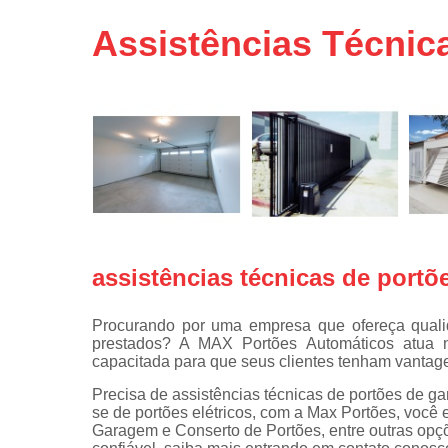
Portas de 
Assistências Técnic
Portas de 
automátic
Reparo d
portões
Travas
eletromagné
de portão
assistências técnicas de port
Procurando por uma empresa que ofereça qualid
prestados? A MAX Portões Automáticos atua 
capacitada para que seus clientes tenham vanta
Precisa de assistências técnicas de portões de 
se de portões elétricos, com a Max Portões, você
Garagem e Conserto de Portões, entre outras opç