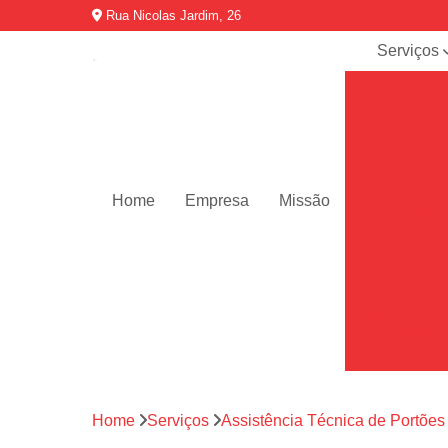
Rua Nicolas Jardim, 26
Serviços
Assistênci
técnica d
portões
Consertos 
portões
Home
Empresa
Missão
Consertos p
portões
Instalação 
portões
Manutençõ
de portõe
Motor de por
Motores de 
automátic
Home
Serviços
Assistência Técnica de Portões