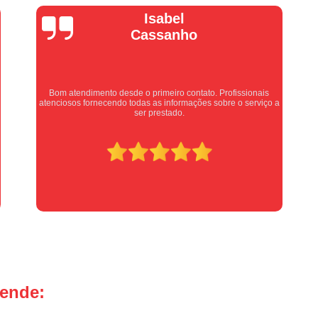
Manutenção Portão de Garage
Vera Maria
Manutenção Portão Eletrônico
Motor de Portão Basculante
Motor de P
Motor de Portão de Levantar
Motor de 
s
Motor de Portão Eletrônico Industr
Equipe nota 10, trabalho rápido com excelência , super
o a
organizados. Super indico.
Motor de Portão em Sp
Motor de P
Motor de Portão Rápido
Motor Auto
Motor de Aço Automático para Portão
Motor de Porta Aço
Mot
Motor para Porta de Aço Automátic
Motor para Porta de Enrolar Auto
Motor Porta Aço Enrolar
Motor P
tende:
Porta de Aço para Garagem
Portas d
Portas de Aço de Correr
Portas de