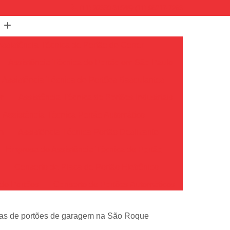
(11) 99350-3154
(11) 96217-7263
Assistência Técnica de Portão de Correr
Assistência Técnica de Portão em São Paulo
Assistência Técnica de Portões Basculantes
em
Assistência Técnica de Portões Industriais
Assistência Técnica Portão Automático
m
Assistência Técnica Portão Deslizante
Empresa de Assistência Técnica de Portão
o
Conserto de Placa de Portão Eletrônico
de Portões
Conserto de Portões Automáticos
io
Conserto de Portões de Ferro
icas de portões de garagem na São Roque
Conserto de Portões em São Paulo