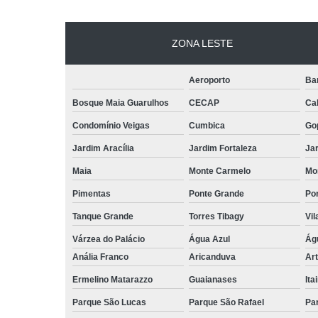
ZONA LESTE
Aeroporto
Ba
Bosque Maia Guarulhos
CECAP
Ca
Condomínio Veigas
Cumbica
Go
Jardim Aracília
Jardim Fortaleza
Jar
Maia
Monte Carmelo
Mo
Pimentas
Ponte Grande
Por
Tanque Grande
Torres Tibagy
Vil
Várzea do Palácio
Água Azul
Ág
Anália Franco
Aricanduva
Art
Ermelino Matarazzo
Guaianases
Ita
Parque São Lucas
Parque São Rafael
Pa