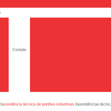
a
Assistência Técnica de Portão
e
Assistência Técnica de Portão Deslizante
Assistência Técnica de Portão em Sp
de
Assistência Técnica de Portões de Garag
Contato
ara
Assistência Técnica para Portão
Assistência Técnica Portão de Garage
de
Assistência Técnica Portão Eletrônico
es
Conserto de Motor de Portão Eletrônic
s
Conserto de Portão Eletrônico
Conserto 
tão
Conserto de Portões de Alumín
aço
a
assistência técnica de portões industriais
assistências técn
Conserto de Portões de Madeira