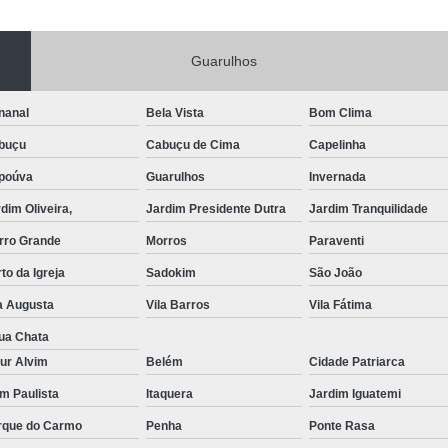
Portas de Aço Manual
Portas de Aço p
Guarulhos
Portas de Aço para Residência
Portas
Porta de Aço Automática Transvision
Po
nanal
Bela Vista
Bom Clima
Porta de Aço com Motor
P
buçu
Cabuçu de Cima
Capelinha
Porta de Aço de Enrolar Elétrica
Porta
poúva
Guarulhos
Invernada
Porta de Aço para Garagem Automática
dim Oliveira,
Jardim Presidente Dutra
Jardim Tranquilidade
Portas de Aço Automática Comercia
rro Grande
Morros
Paraventi
Portas de Aço Automáticas
to da Igreja
Sadokim
São João
Portas de Aço de Enrolar Automáti
a Augusta
Vila Barros
Vila Fátima
Portas de Aço para Banheiro Automática
ua Chata
ur Alvim
Belém
Cidade Patriarca
Empresa de Reparo de Portão
Repar
im Paulista
Itaquera
Jardim Iguatemi
Reparo de Portão de Correr
rque do Carmo
Penha
Ponte Rasa
Reparo de Portão Eletrônico