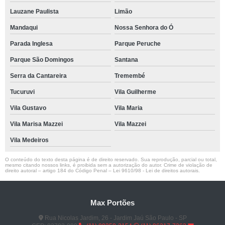
Lauzane Paulista
Limão
Mandaqui
Nossa Senhora do Ó
Parada Inglesa
Parque Peruche
Parque São Domingos
Santana
Serra da Cantareira
Tremembé
Tucuruvi
Vila Guilherme
Vila Gustavo
Vila Maria
Vila Marisa Mazzei
Vila Mazzei
Vila Medeiros
O conteúdo do texto desta página é de direito reservado. Sua reprodução, parcial ou total,
mesmo citando nossos links, é proibida sem a autorização do autor. Crime de violação de
direito autoral – artigo 184 do Código Penal –
Lei 9610/98 - Lei de direitos autorais
.
Max Portões
Rua Nicolas Jardim, 26 - Jardim Jaú São Paulo - SP