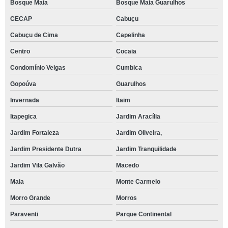
Bosque Maia
Bosque Maia Guarulhos
CECAP
Cabuçu
Cabuçu de Cima
Capelinha
Centro
Cocaia
Condomínio Veigas
Cumbica
Gopoúva
Guarulhos
Invernada
Itaim
Itapegica
Jardim Aracília
Jardim Fortaleza
Jardim Oliveira,
Jardim Presidente Dutra
Jardim Tranquilidade
Jardim Vila Galvão
Macedo
Maia
Monte Carmelo
Morro Grande
Morros
Paraventi
Parque Continental