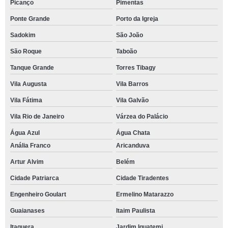
Picanço
Pimentas
Ponte Grande
Porto da Igreja
Sadokim
São João
São Roque
Taboão
Tanque Grande
Torres Tibagy
Vila Augusta
Vila Barros
Vila Fátima
Vila Galvão
Vila Rio de Janeiro
Várzea do Palácio
Água Azul
Água Chata
Anália Franco
Aricanduva
Artur Alvim
Belém
Cidade Patriarca
Cidade Tiradentes
Engenheiro Goulart
Ermelino Matarazzo
Guaianases
Itaim Paulista
Itaquera
Jardim Iguatemi