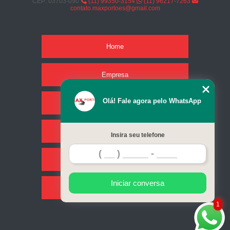
CEP: 03703-090
(11) 99350-3154
(11) 96217-7263
contato.maxportoes@gmail.com
Home
Empresa
Olá! Fale agora pelo WhatsApp
Missão
Serviços
Insira seu telefone
Contato
Iniciar conversa
Mapa do site
1