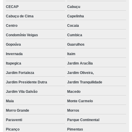
CECAP
Cabuçu
Cabuçu de Cima
Capelinha
Centro
Cocaia
Condomínio Veigas
Cumbica
Gopoúva
Guarulhos
Invernada
Itaim
Itapegica
Jardim Aracília
Jardim Fortaleza
Jardim Oliveira,
Jardim Presidente Dutra
Jardim Tranquilidade
Jardim Vila Galvão
Macedo
Maia
Monte Carmelo
Morro Grande
Morros
Paraventi
Parque Continental
Picanço
Pimentas