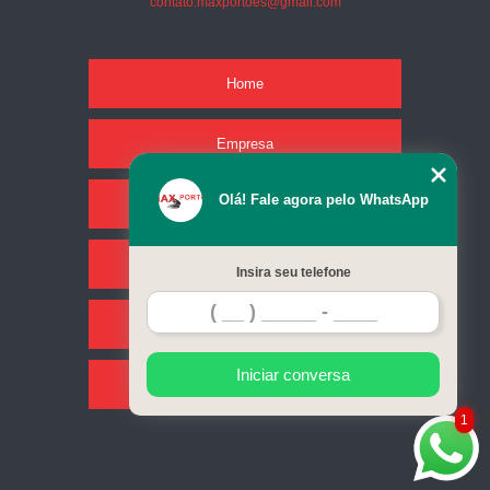
contato.maxportoes@gmail.com
Home
Empresa
Olá! Fale agora pelo WhatsApp
Missão
Serviços
Insira seu telefone
Contato
Iniciar conversa
Mapa do site
1