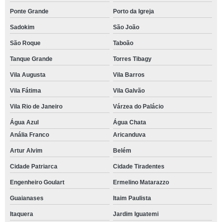
Ponte Grande
Porto da Igreja
Sadokim
São João
São Roque
Taboão
Tanque Grande
Torres Tibagy
Vila Augusta
Vila Barros
Vila Fátima
Vila Galvão
Vila Rio de Janeiro
Várzea do Palácio
Água Azul
Água Chata
Anália Franco
Aricanduva
Artur Alvim
Belém
Cidade Patriarca
Cidade Tiradentes
Engenheiro Goulart
Ermelino Matarazzo
Guaianases
Itaim Paulista
Itaquera
Jardim Iguatemi