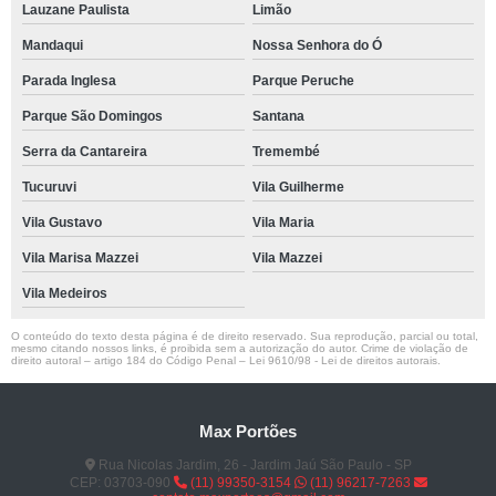
Lauzane Paulista
Limão
Mandaqui
Nossa Senhora do Ó
Parada Inglesa
Parque Peruche
Parque São Domingos
Santana
Serra da Cantareira
Tremembé
Tucuruvi
Vila Guilherme
Vila Gustavo
Vila Maria
Vila Marisa Mazzei
Vila Mazzei
Vila Medeiros
O conteúdo do texto desta página é de direito reservado. Sua reprodução, parcial ou total,
mesmo citando nossos links, é proibida sem a autorização do autor. Crime de violação de
direito autoral – artigo 184 do Código Penal –
Lei 9610/98 - Lei de direitos autorais
.
Max Portões
Rua Nicolas Jardim, 26 - Jardim Jaú São Paulo - SP
CEP: 03703-090
(11) 99350-3154
(11) 96217-7263