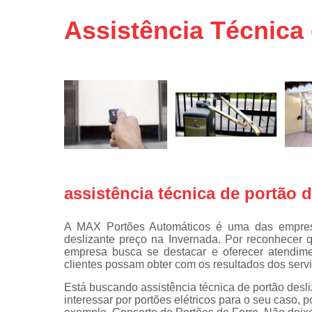
Portas de 
Assistência Técnica 
Portas de 
automátic
Reparo d
portões
Travas
eletromagné
de portão
assistência técnica de portão 
A MAX Portões Automáticos é uma das empresas
deslizante preço na Invernada. Por reconhecer
empresa busca se destacar e oferecer atendime
clientes possam obter com os resultados dos serv
Está buscando assistência técnica de portão desl
interessar por portões elétricos para o seu caso,