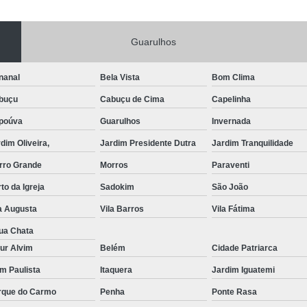
Portas de Aço Manual
Portas de Aço p
Guarulhos
Portas de Aço para Residência
Portas
Porta de Aço Automática Transvision
Po
nanal
Bela Vista
Bom Clima
Porta de Aço com Motor
P
buçu
Cabuçu de Cima
Capelinha
Porta de Aço de Enrolar Elétrica
Porta
poúva
Guarulhos
Invernada
Porta de Aço para Garagem Automática
dim Oliveira,
Jardim Presidente Dutra
Jardim Tranquilidade
Portas de Aço Automática Comercia
rro Grande
Morros
Paraventi
Portas de Aço Automáticas
to da Igreja
Sadokim
São João
Portas de Aço de Enrolar Automáti
a Augusta
Vila Barros
Vila Fátima
Portas de Aço para Banheiro Automática
ua Chata
ur Alvim
Belém
Cidade Patriarca
Empresa de Reparo de Portão
Repar
im Paulista
Itaquera
Jardim Iguatemi
Reparo de Portão de Correr
rque do Carmo
Penha
Ponte Rasa
Reparo de Portão Eletrônico