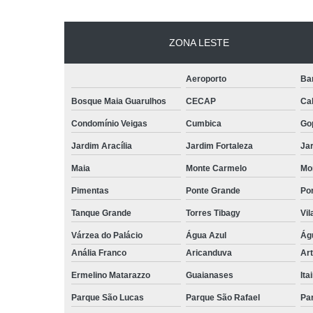
ZONA LESTE
Aeroporto
Ba
Bosque Maia Guarulhos
CECAP
Ca
Condomínio Veigas
Cumbica
Go
Jardim Aracília
Jardim Fortaleza
Jar
Maia
Monte Carmelo
Mo
Pimentas
Ponte Grande
Por
Tanque Grande
Torres Tibagy
Vil
Várzea do Palácio
Água Azul
Ág
Anália Franco
Aricanduva
Art
Ermelino Matarazzo
Guaianases
Ita
Parque São Lucas
Parque São Rafael
Pa