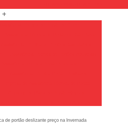
(11) 99350-3154
(11) 96217-7263
Assistência Técnica de Portão de Correr
Assistência Técnica de Portão em São Paulo
Assistência Técnica de Portões Basculantes
em
Assistência Técnica de Portões Industriais
Assistência Técnica Portão Automático
m
Assistência Técnica Portão Deslizante
Empresa de Assistência Técnica de Portão
o
Conserto de Placa de Portão Eletrônico
de Portões
Conserto de Portões Automáticos
io
Conserto de Portões de Ferro
ica de portão deslizante preço na Invernada
Conserto de Portões em São Paulo