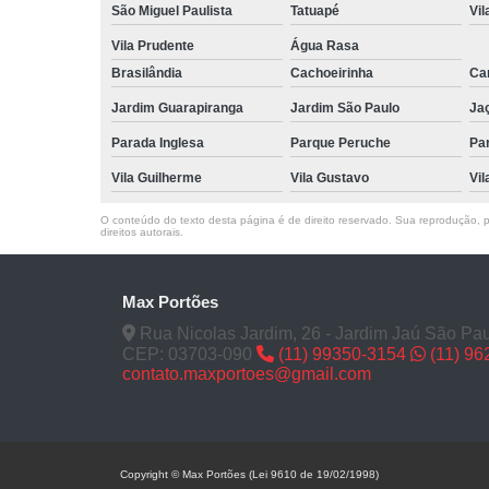
São Miguel Paulista
Tatuapé
Vil
Vila Prudente
Água Rasa
Brasilândia
Cachoeirinha
Can
Jardim Guarapiranga
Jardim São Paulo
Ja
Parada Inglesa
Parque Peruche
Pa
Vila Guilherme
Vila Gustavo
Vil
O conteúdo do texto desta página é de direito reservado. Sua reprodução, pa
direitos autorais
.
Max Portões
Rua Nicolas Jardim, 26 - Jardim Jaú São Pau
CEP: 03703-090
(11) 99350-3154
(11) 9
contato.maxportoes@gmail.com
Copyright © Max Portões (Lei 9610 de 19/02/1998)