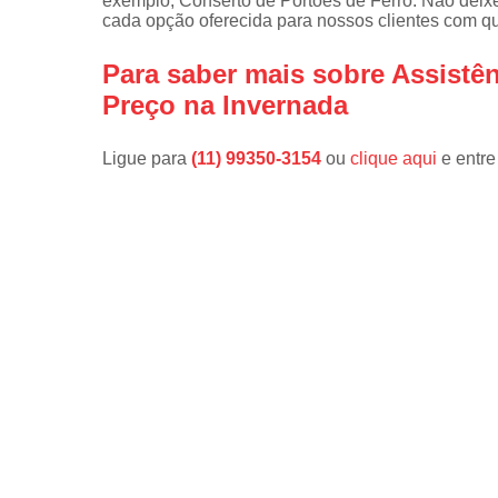
exemplo, Conserto de Portões de Ferro. Não deixe
cada opção oferecida para nossos clientes com q
Para saber mais sobre Assistên
Preço na Invernada
Ligue para
(11) 99350-3154
ou
clique aqui
e entre