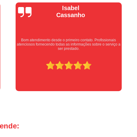
Manutenção Portão de Garage
Vera Maria
Manutenção Portão Eletrônico
Motor de Portão Basculante
Motor de P
Motor de Portão de Levantar
Motor de 
Motor de Portão Eletrônico Industr
Equipe nota 10, trabalho rápido com excelência , super
 a
organizados. Super indico.
Motor de Portão em Sp
Motor de P
Motor de Portão Rápido
Motor Auto
Motor de Aço Automático para Portão
Motor de Porta Aço
Mot
Motor para Porta de Aço Automátic
Motor para Porta de Enrolar Auto
Motor Porta Aço Enrolar
Motor P
tende:
Porta de Aço para Garagem
Portas d
Portas de Aço de Correr
Portas de