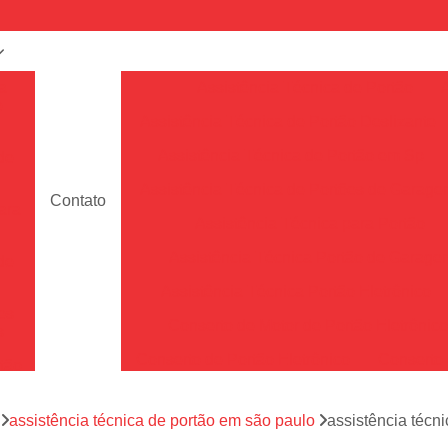
a
Assistência Técnica de Portão
e
Assistência Técnica de Portão Deslizante
Assistência Técnica de Portão em Sp
de
Assistência Técnica de Portões de Garag
Contato
ara
Assistência Técnica para Portão
Assistência Técnica Portão de Garage
de
Assistência Técnica Portão Eletrônico
es
Conserto de Motor de Portão Eletrônic
s
Conserto de Portão Eletrônico
Conserto 
tão
Conserto de Portões de Alumín
aço
a
assistência técnica de portão em são paulo
assistência técn
Conserto de Portões de Madeira