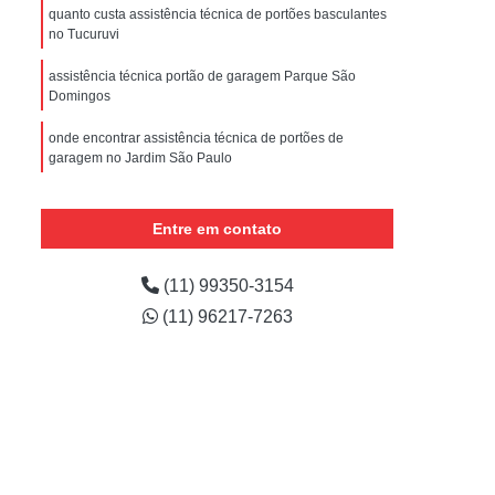
nstalar Portão Eletrônico Basculante
quanto custa assistência técnica de portões basculantes
no Tucuruvi
e
Empresa de Manutenção de Portão
assistência técnica portão de garagem Parque São
ões
Manutenção de Motor de Portão
Domingos
 Automático
Manutenção de Portão
onde encontrar assistência técnica de portões de
e
Manutenção de Portão de Correr
garagem no Jardim São Paulo
m
Manutenção de Portão Deslizante
assistência técnica portão deslizante em Jaçanã
Entre em contato
Manutenção de Portão em São Paulo
assistências técnicas de portões basculantes no Jardim
Aracília
Manutenção de Portões Automáticos
(11) 99350-3154
assistências técnicas de portão deslizante na Nossa
Manutenção de Portões de Condomínio
(11) 96217-7263
Senhora do Ó
Manutenção de Portões de Garagem
Manutenção de Portões em São Paulo
Manutenção de Portões Industriais
Manutenção Portão Automático