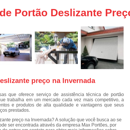
aço
Conserto de Portões em SP
de Portão Deslizante Preç
aço
Empresa de Conserto de Portõ
a
Conserto de Portão Automático 
e
Conserto de Portão de Ferro
Conserto de Portão Eletrônico em 
tica
Conserto de Portão em Sp
Conserto de Portão Residencial
Conserto para Portões
Empres
deslizante preço na Invernada
Instalação de Portão
I
Instalação de Portão Automático Bas
 que oferece serviço de assistência técnica de portão
 que trabalha em um mercado cada vez mais competitivo, a
Instalação de Port
ntos e produtos de alta qualidade e vantagens que seus
iços prestados.
Instalação de Portão Eletrônico em São P
izante preço na Invernada? A solução que você busca ao se
Instalar Portão Automático
I
 pode ser encontrada através da empresa Max Portões, por