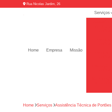
Rua Nicolas Jardim, 26
Serviços
Assistênci
técnica d
portões
Consertos 
portões
Home
Empresa
Missão
Consertos p
portões
Instalação 
portões
Manutençõ
de portõe
Motor de por
Motores de 
automátic
Home
Serviços
Assistência Técnica de Portões