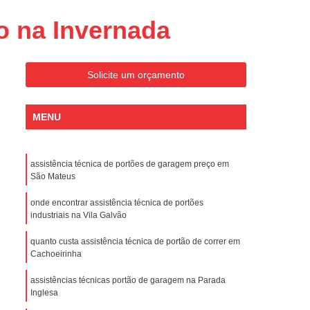
Conserto de Portões Residenciais
o na Invernada
es
Conserto de Portão Automático
Sp
Conserto de Portão Basculante
Solicite um orçamento
Conserto de Portão de Garagem
Sp
Conserto de Portão em São Paulo
MENU
Conserto de Portão Pivotante
Conserto de Portões Basculantes
assistência técnica de portões de garagem preço em
a de Instalação de Portão Eletrônico
São Mateus
nstalação de Portão Automático
onde encontrar assistência técnica de portões
industriais na Vila Galvão
culante
Instalação de Portão Eletrônico
quanto custa assistência técnica de portão de correr em
ão Eletrônico Basculante
Cachoeirinha
aulo
Instalação de Portão Eletrônico em SP
assistências técnicas portão de garagem na Parada
nstalar Portão Automático Deslizante
Inglesa