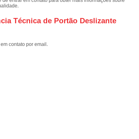
 de entrar em contato para obter mais informações sobre
Instalar Portão Eletrônico
I
ualidade.
Instalar Portão Eletrônico Deslizant
cia Técnica de Portão Deslizante
Empresa de Manutenção de Port
Manutenção de Motores de Portão
 em contato por email.
Manutenção de Portão Basculant
Manutenção de Portão de Garage
Manutenção de Portão Eletrônico
Manutenção de Portão em Sp
Manutenção de Portões Basculantes
Manutenção de Portões de Ferro
Manutenção de Portões Deslizantes
Manutenção de Portões em SP
Manutenção para Portão