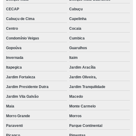
CECAP
Cabuçu
Cabuçu de Cima
Capelinha
Centro
Cocaia
Condomínio Veigas
Cumbica
Gopoúva
Guarulhos
Invernada
Itaim
Itapegica
Jardim Aracília
Jardim Fortaleza
Jardim Oliveira,
Jardim Presidente Dutra
Jardim Tranquilidade
Jardim Vila Galvão
Macedo
Maia
Monte Carmelo
Morro Grande
Morros
Paraventi
Parque Continental
Picanço
Pimentas