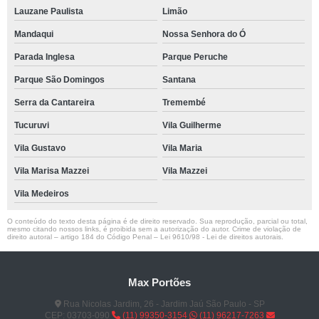
Lauzane Paulista
Limão
Mandaqui
Nossa Senhora do Ó
Parada Inglesa
Parque Peruche
Parque São Domingos
Santana
Serra da Cantareira
Tremembé
Tucuruvi
Vila Guilherme
Vila Gustavo
Vila Maria
Vila Marisa Mazzei
Vila Mazzei
Vila Medeiros
O conteúdo do texto desta página é de direito reservado. Sua reprodução, parcial ou total,
mesmo citando nossos links, é proibida sem a autorização do autor. Crime de violação de
direito autoral – artigo 184 do Código Penal –
Lei 9610/98 - Lei de direitos autorais
.
Max Portões
Rua Nicolas Jardim, 26 - Jardim Jaú São Paulo - SP
CEP: 03703-090
(11) 99350-3154
(11) 96217-7263