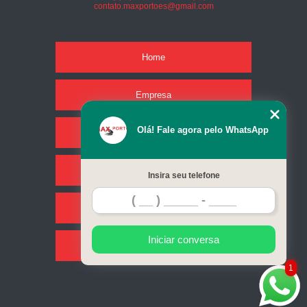
contato.maxportoes@gmail.com
Home
Empresa
Olá! Fale agora pelo WhatsApp
Missão
Serviços
Insira seu telefone
Contato
Iniciar conversa
Mapa do site
1