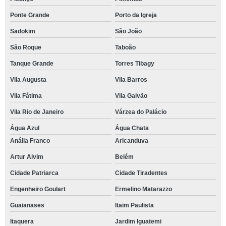
Ponte Grande
Porto da Igreja
Sadokim
São João
São Roque
Taboão
Tanque Grande
Torres Tibagy
Vila Augusta
Vila Barros
Vila Fátima
Vila Galvão
Vila Rio de Janeiro
Várzea do Palácio
Água Azul
Água Chata
Anália Franco
Aricanduva
Artur Alvim
Belém
Cidade Patriarca
Cidade Tiradentes
Engenheiro Goulart
Ermelino Matarazzo
Guaianases
Itaim Paulista
Itaquera
Jardim Iguatemi