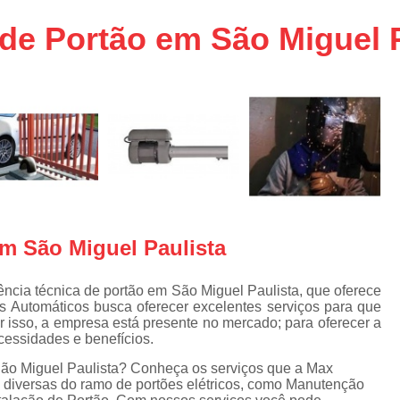
aço
Conserto de Portões em SP
 de Portão em São Miguel 
aço
Empresa de Conserto de Portõ
a
Conserto de Portão Automático 
e
Conserto de Portão de Ferro
Conserto de Portão Eletrônico em 
tica
Conserto de Portão em Sp
Conserto de Portão Residencial
Conserto para Portões
Empres
em São Miguel Paulista
Instalação de Portão
I
Instalação de Portão Automático Bas
ncia técnica de portão em São Miguel Paulista, que oferece
s Automáticos busca oferecer excelentes serviços para que
Instalação de Port
r isso, a empresa está presente no mercado; para oferecer a
cessidades e benefícios.
Instalação de Portão Eletrônico em São P
São Miguel Paulista? Conheça os serviços que a Max
Instalar Portão Automático
I
vas diversas do ramo de portões elétricos, como Manutenção