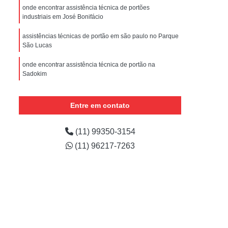
nstalar Portão Eletrônico Basculante
onde encontrar assistência técnica de portões
industriais em José Bonifácio
e
Empresa de Manutenção de Portão
assistências técnicas de portão em são paulo no Parque
ões
Manutenção de Motor de Portão
São Lucas
 Automático
Manutenção de Portão
onde encontrar assistência técnica de portão na
e
Manutenção de Portão de Correr
Sadokim
m
Manutenção de Portão Deslizante
onde encontrar assistência técnica portão eletrônico em
Guarulhos
Entre em contato
Manutenção de Portão em São Paulo
quanto custa assistência técnica de portão em são
Manutenção de Portões Automáticos
paulo na Água Azul
(11) 99350-3154
Manutenção de Portões de Condomínio
(11) 96217-7263
Manutenção de Portões de Garagem
Manutenção de Portões em São Paulo
Manutenção de Portões Industriais
Manutenção Portão Automático