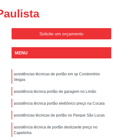
Conserto de Portões Residenciais
Paulista
es
Conserto de Portão Automático
Sp
Conserto de Portão Basculante
Solicite um orçamento
Conserto de Portão de Garagem
Sp
Conserto de Portão em São Paulo
MENU
Conserto de Portão Pivotante
Conserto de Portões Basculantes
assistências técnicas de portão em sp Condomínio
a de Instalação de Portão Eletrônico
Veigas
nstalação de Portão Automático
assistência técnica portão de garagem no Limão
culante
Instalação de Portão Eletrônico
assistência técnica portão eletrônico preço na Cocaia
ão Eletrônico Basculante
assistências técnicas de portão no Parque São Lucas
aulo
Instalação de Portão Eletrônico em SP
assistência técnica de portão deslizante preço no
nstalar Portão Automático Deslizante
Capelinha