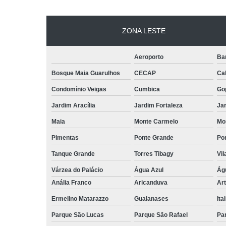
ZONA LESTE
Aeroporto
Ba
Bosque Maia Guarulhos
CECAP
Ca
Condomínio Veigas
Cumbica
Go
Jardim Aracília
Jardim Fortaleza
Jar
Maia
Monte Carmelo
Mo
Pimentas
Ponte Grande
Por
Tanque Grande
Torres Tibagy
Vil
Várzea do Palácio
Água Azul
Ág
Anália Franco
Aricanduva
Art
Ermelino Matarazzo
Guaianases
Ita
Parque São Lucas
Parque São Rafael
Pa