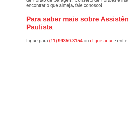
de Portão de Garagem, Conserto de Portões e Ins
encontrar o que almeja, fale conosco!
Para saber mais sobre Assistê
Paulista
Ligue para
(11) 99350-3154
ou
clique aqui
e entre