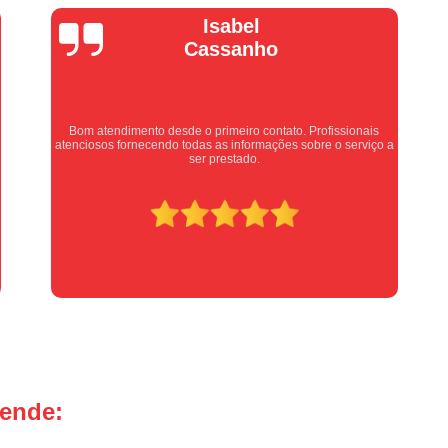
Manutenção Portão de Garage
Vera Maria
Manutenção Portão Eletrônico
Motor de Portão Basculante
Motor de P
Motor de Portão de Levantar
Motor de 
Motor de Portão Eletrônico Industr
Equipe nota 10, trabalho rápido com excelência , super
a
organizados. Super indico.
Motor de Portão em Sp
Motor de P
Motor de Portão Rápido
Motor Auto
Motor de Aço Automático para Portão
Motor de Porta Aço
Mot
Motor para Porta de Aço Automátic
Motor para Porta de Enrolar Auto
Motor Porta Aço Enrolar
Motor P
tende:
Porta de Aço para Garagem
Portas d
Portas de Aço de Correr
Portas de