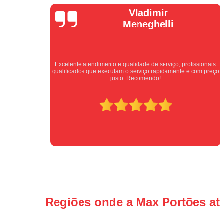
Isabel
Cassanho
issionais
Bom atendimento desde o primeiro contato. Profissionais
 com preço
atenciosos fornecendo todas as informações sobre o serviço 
ser prestado.
Regiões onde a Max Portões a