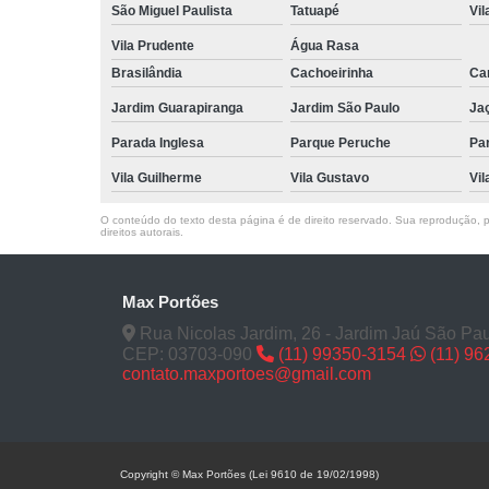
São Miguel Paulista
Tatuapé
Vil
Vila Prudente
Água Rasa
Brasilândia
Cachoeirinha
Can
Jardim Guarapiranga
Jardim São Paulo
Ja
Parada Inglesa
Parque Peruche
Pa
Vila Guilherme
Vila Gustavo
Vil
O conteúdo do texto desta página é de direito reservado. Sua reprodução, pa
direitos autorais
.
Max Portões
Rua Nicolas Jardim, 26 - Jardim Jaú São Pau
CEP: 03703-090
(11) 99350-3154
(11) 9
contato.maxportoes@gmail.com
Copyright © Max Portões (Lei 9610 de 19/02/1998)