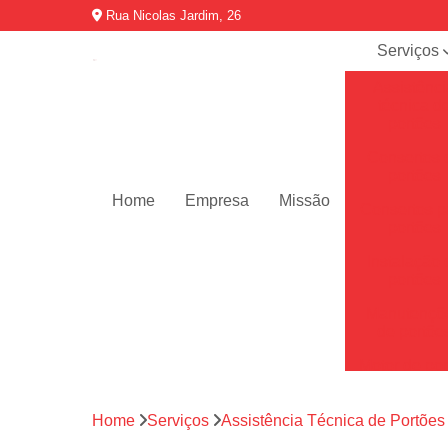
Rua Nicolas Jardim, 26
Serviços
Assistênci
técnica d
portões
Consertos 
portões
Home
Empresa
Missão
Consertos p
portões
Instalação 
portões
Manutençõ
de portõe
Motor de por
Motores de 
automátic
Home
Serviços
Assistência Técnica de Portões