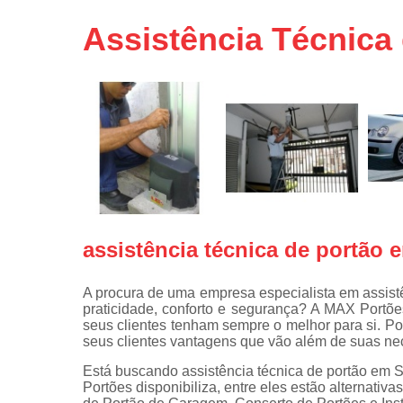
Portas de 
Assistência Técnica
Portas de 
automátic
Reparo d
portões
Travas
eletromagné
de portão
assistência técnica de portão 
A procura de uma empresa especialista em assistê
praticidade, conforto e segurança? A MAX Portõe
seus clientes tenham sempre o melhor para si. Po
seus clientes vantagens que vão além de suas ne
Está buscando assistência técnica de portão em 
Portões disponibiliza, entre eles estão alternati