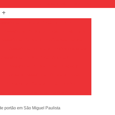
(11) 99350-3154
(11) 96217-7263
Assistência Técnica de Portão de Correr
Assistência Técnica de Portão em São Paulo
Assistência Técnica de Portões Basculantes
em
Assistência Técnica de Portões Industriais
Assistência Técnica Portão Automático
m
Assistência Técnica Portão Deslizante
Empresa de Assistência Técnica de Portão
o
Conserto de Placa de Portão Eletrônico
de Portões
Conserto de Portões Automáticos
io
Conserto de Portões de Ferro
 de portão em São Miguel Paulista
Conserto de Portões em São Paulo