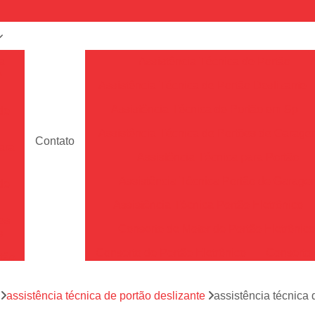
a
Assistência Técnica de Portão
e
Assistência Técnica de Portão Deslizante
Assistência Técnica de Portão em Sp
de
Assistência Técnica de Portões de Garag
Contato
ara
Assistência Técnica para Portão
Assistência Técnica Portão de Garage
de
Assistência Técnica Portão Eletrônico
es
Conserto de Motor de Portão Eletrônic
s
Conserto de Portão Eletrônico
Conserto 
tão
Conserto de Portões de Alumín
aço
a
assistência técnica de portão deslizante
assistência técnica
Conserto de Portões de Madeira