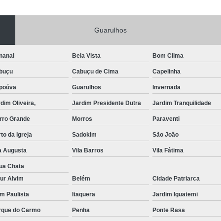
Portas de Aço Manual
Portas de Aço p
Guarulhos
Portas de Aço para Residência
Portas
Porta de Aço Automática Transvision
Po
nanal
Bela Vista
Bom Clima
Porta de Aço com Motor
P
buçu
Cabuçu de Cima
Capelinha
Porta de Aço de Enrolar Elétrica
Porta
poúva
Guarulhos
Invernada
Porta de Aço para Garagem Automática
dim Oliveira,
Jardim Presidente Dutra
Jardim Tranquilidade
Portas de Aço Automática Comercia
rro Grande
Morros
Paraventi
Portas de Aço Automáticas
to da Igreja
Sadokim
São João
Portas de Aço de Enrolar Automáti
a Augusta
Vila Barros
Vila Fátima
Portas de Aço para Banheiro Automática
ua Chata
ur Alvim
Belém
Cidade Patriarca
Empresa de Reparo de Portão
Repar
im Paulista
Itaquera
Jardim Iguatemi
Reparo de Portão de Correr
rque do Carmo
Penha
Ponte Rasa
Reparo de Portão Eletrônico