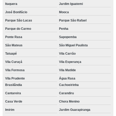
Itaquera
Jardim Iguatemi
José Bonifácio
Mooca
Parque São Lucas
Parque São Rafael
Parque do Carmo
Penha
Ponte Rasa
Sapopemba
São Mateus
São Miguel Paulista
Tatuapé
Vila Carrão
Vila Curuçá
Vila Esperança
Vila Formosa
Vila Matilde
Vila Prudente
Água Rasa
Brasilândia
Cachoeirinha
Cantareira
Carandiru
Casa Verde
Chora Menino
Imirim
Jardim Guarapiranga