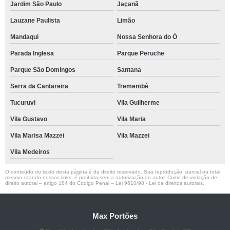
Jardim São Paulo
Jaçanã
Lauzane Paulista
Limão
Mandaqui
Nossa Senhora do Ó
Parada Inglesa
Parque Peruche
Parque São Domingos
Santana
Serra da Cantareira
Tremembé
Tucuruvi
Vila Guilherme
Vila Gustavo
Vila Maria
Vila Marisa Mazzei
Vila Mazzei
Vila Medeiros
O conteúdo do texto desta página é de direito reservado. Sua reprodução, parcial ou total,
mesmo citando nossos links, é proibida sem a autorização do autor. Crime de violação de
direito autoral – artigo 184 do Código Penal –
Lei 9610/98 - Lei de direitos autorais
.
Max Portões