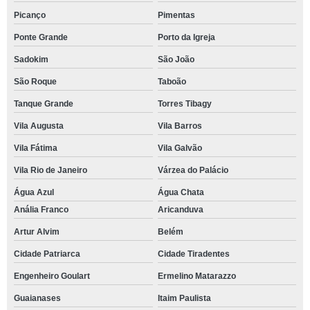
Picanço
Pimentas
Ponte Grande
Porto da Igreja
Sadokim
São João
São Roque
Taboão
Tanque Grande
Torres Tibagy
Vila Augusta
Vila Barros
Vila Fátima
Vila Galvão
Vila Rio de Janeiro
Várzea do Palácio
Água Azul
Água Chata
Anália Franco
Aricanduva
Artur Alvim
Belém
Cidade Patriarca
Cidade Tiradentes
Engenheiro Goulart
Ermelino Matarazzo
Guaianases
Itaim Paulista