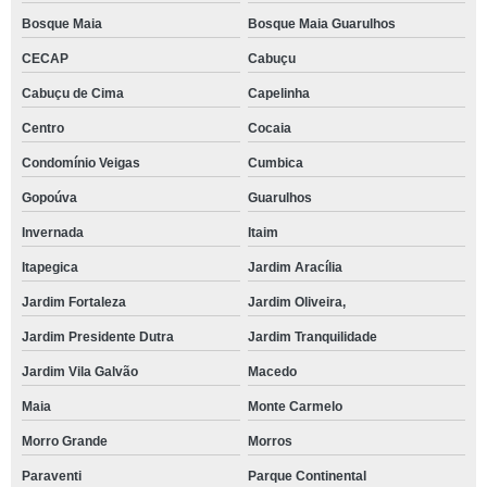
Bosque Maia
Bosque Maia Guarulhos
CECAP
Cabuçu
Cabuçu de Cima
Capelinha
Centro
Cocaia
Condomínio Veigas
Cumbica
Gopoúva
Guarulhos
Invernada
Itaim
Itapegica
Jardim Aracília
Jardim Fortaleza
Jardim Oliveira,
Jardim Presidente Dutra
Jardim Tranquilidade
Jardim Vila Galvão
Macedo
Maia
Monte Carmelo
Morro Grande
Morros
Paraventi
Parque Continental