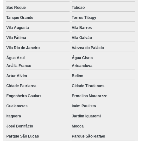
São Roque
Taboão
Tanque Grande
Torres Tibagy
Vila Augusta
Vila Barros
Vila Fátima
Vila Galvão
Vila Rio de Janeiro
Várzea do Palácio
Água Azul
Água Chata
Anália Franco
Aricanduva
Artur Alvim
Belém
Cidade Patriarca
Cidade Tiradentes
Engenheiro Goulart
Ermelino Matarazzo
Guaianases
Itaim Paulista
Itaquera
Jardim Iguatemi
José Bonifácio
Mooca
Parque São Lucas
Parque São Rafael