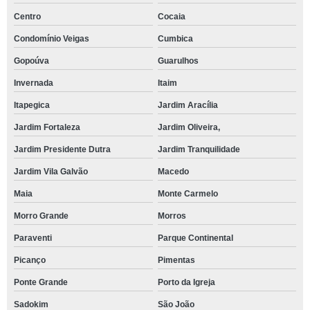
Centro
Cocaia
Condomínio Veigas
Cumbica
Gopoúva
Guarulhos
Invernada
Itaim
Itapegica
Jardim Aracília
Jardim Fortaleza
Jardim Oliveira,
Jardim Presidente Dutra
Jardim Tranquilidade
Jardim Vila Galvão
Macedo
Maia
Monte Carmelo
Morro Grande
Morros
Paraventi
Parque Continental
Picanço
Pimentas
Ponte Grande
Porto da Igreja
Sadokim
São João