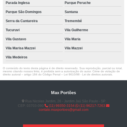
Parada Inglesa
Parque Peruche
Parque São Domingos
Santana
Serra da Cantareira
Tremembé
Tucuruvi
Vila Guilherme
Vila Gustavo
Vila Maria
Vila Marisa Mazzei
Vila Mazzei
Vila Medeiros
O conteúdo do texto desta página é de direito reservado. Sua reprodução, parcial ou total,
mesmo citando nossos links, é proibida sem a autorização do autor. Crime de violação de
direito autoral – artigo 184 do Código Penal –
Lei 9610/98 - Lei de direitos autorais
.
Max Portões
Rua Nicolas Jardim, 26 - Jardim Jaú São Paulo - SP
CEP: 03703-090
(11) 99350-3154
(11) 96217-7263
contato.maxportoes@gmail.com