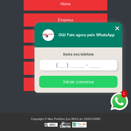
Home
Empresa
Olá! Fale agora pelo WhatsApp
Missão
Serviços
Insira seu telefone
Contato
Iniciar conversa
Mapa do site
1
Copyright © Max Portões (Lei 9610 de 19/02/1998)
W3C