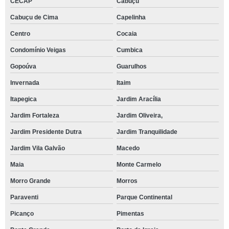
CECAP
Cabuçu
Cabuçu de Cima
Capelinha
Centro
Cocaia
Condomínio Veigas
Cumbica
Gopoúva
Guarulhos
Invernada
Itaim
Itapegica
Jardim Aracília
Jardim Fortaleza
Jardim Oliveira,
Jardim Presidente Dutra
Jardim Tranquilidade
Jardim Vila Galvão
Macedo
Maia
Monte Carmelo
Morro Grande
Morros
Paraventi
Parque Continental
Picanço
Pimentas