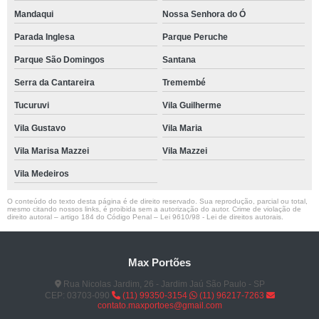
Mandaqui
Nossa Senhora do Ó
Parada Inglesa
Parque Peruche
Parque São Domingos
Santana
Serra da Cantareira
Tremembé
Tucuruvi
Vila Guilherme
Vila Gustavo
Vila Maria
Vila Marisa Mazzei
Vila Mazzei
Vila Medeiros
O conteúdo do texto desta página é de direito reservado. Sua reprodução, parcial ou total,
mesmo citando nossos links, é proibida sem a autorização do autor. Crime de violação de
direito autoral – artigo 184 do Código Penal –
Lei 9610/98 - Lei de direitos autorais
.
Max Portões
Rua Nicolas Jardim, 26 - Jardim Jaú São Paulo - SP
CEP: 03703-090
(11) 99350-3154
(11) 96217-7263
contato.maxportoes@gmail.com