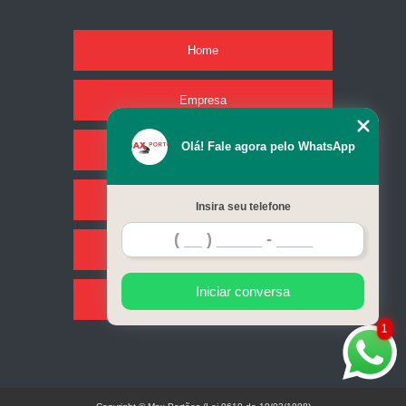
Home
Empresa
Olá! Fale agora pelo WhatsApp
Missão
Serviços
Insira seu telefone
Contato
Iniciar conversa
Mapa do site
1