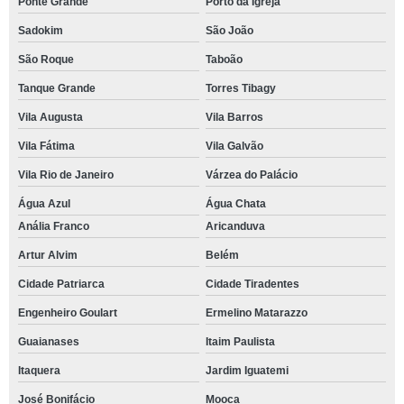
Ponte Grande
Porto da Igreja
Sadokim
São João
São Roque
Taboão
Tanque Grande
Torres Tibagy
Vila Augusta
Vila Barros
Vila Fátima
Vila Galvão
Vila Rio de Janeiro
Várzea do Palácio
Água Azul
Água Chata
Anália Franco
Aricanduva
Artur Alvim
Belém
Cidade Patriarca
Cidade Tiradentes
Engenheiro Goulart
Ermelino Matarazzo
Guaianases
Itaim Paulista
Itaquera
Jardim Iguatemi
José Bonifácio
Mooca