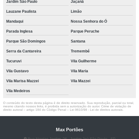
Jardim São Paulo
Jaçanã
Lauzane Paulista
Limão
Mandaqui
Nossa Senhora do Ó
Parada Inglesa
Parque Peruche
Parque São Domingos
Santana
Serra da Cantareira
Tremembé
Tucuruvi
Vila Guilherme
Vila Gustavo
Vila Maria
Vila Marisa Mazzei
Vila Mazzei
Vila Medeiros
O conteúdo do texto desta página é de direito reservado. Sua reprodução, parcial ou total,
mesmo citando nossos links, é proibida sem a autorização do autor. Crime de violação de
direito autoral – artigo 184 do Código Penal –
Lei 9610/98 - Lei de direitos autorais
.
Max Portões