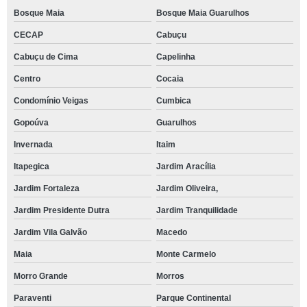
Bosque Maia
Bosque Maia Guarulhos
CECAP
Cabuçu
Cabuçu de Cima
Capelinha
Centro
Cocaia
Condomínio Veigas
Cumbica
Gopoúva
Guarulhos
Invernada
Itaim
Itapegica
Jardim Aracília
Jardim Fortaleza
Jardim Oliveira,
Jardim Presidente Dutra
Jardim Tranquilidade
Jardim Vila Galvão
Macedo
Maia
Monte Carmelo
Morro Grande
Morros
Paraventi
Parque Continental