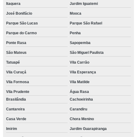
Itaquera
Jardim Iguatemi
José Bonifácio
Mooca
Parque São Lucas
Parque São Rafael
Parque do Carmo
Penha
Ponte Rasa
Sapopemba
São Mateus
São Miguel Paulista
Tatuapé
Vila Carrão
Vila Curuçá
Vila Esperança
Vila Formosa
Vila Matilde
Vila Prudente
Água Rasa
Brasilândia
Cachoeirinha
Cantareira
Carandiru
Casa Verde
Chora Menino
Imirim
Jardim Guarapiranga