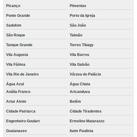
Picanço
Pimentas
Ponte Grande
Porto da Igreja
Sadokim
São João
São Roque
Taboão
Tanque Grande
Torres Tibagy
Vila Augusta
Vila Barros
Vila Fátima
Vila Galvão
Vila Rio de Janeiro
Várzea do Palácio
Água Azul
Água Chata
Anália Franco
Aricanduva
Artur Alvim
Belém
Cidade Patriarca
Cidade Tiradentes
Engenheiro Goulart
Ermelino Matarazzo
Guaianases
Itaim Paulista