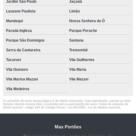
Jardim São Paulo
Jaçanã
Lauzane Paulista
Limão
Mandaqui
Nossa Senhora do Ó
Parada Inglesa
Parque Peruche
Parque São Domingos
Santana
Serra da Cantareira
Tremembé
Tucuruvi
Vila Guilherme
Vila Gustavo
Vila Maria
Vila Marisa Mazzei
Vila Mazzei
Vila Medeiros
O conteúdo do texto desta página é de direito reservado. Sua reprodução, parcial ou total,
mesmo citando nossos links, é proibida sem a autorização do autor. Crime de violação de
direito autoral – artigo 184 do Código Penal –
Lei 9610/98 - Lei de direitos autorais
.
Max Portões