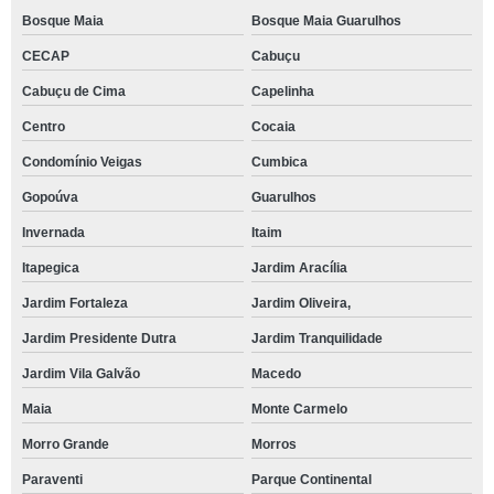
Bosque Maia
Bosque Maia Guarulhos
CECAP
Cabuçu
Cabuçu de Cima
Capelinha
Centro
Cocaia
Condomínio Veigas
Cumbica
Gopoúva
Guarulhos
Invernada
Itaim
Itapegica
Jardim Aracília
Jardim Fortaleza
Jardim Oliveira,
Jardim Presidente Dutra
Jardim Tranquilidade
Jardim Vila Galvão
Macedo
Maia
Monte Carmelo
Morro Grande
Morros
Paraventi
Parque Continental