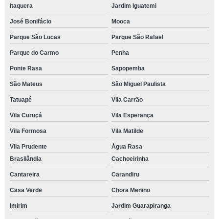
Itaquera
Jardim Iguatemi
José Bonifácio
Mooca
Parque São Lucas
Parque São Rafael
Parque do Carmo
Penha
Ponte Rasa
Sapopemba
São Mateus
São Miguel Paulista
Tatuapé
Vila Carrão
Vila Curuçá
Vila Esperança
Vila Formosa
Vila Matilde
Vila Prudente
Água Rasa
Brasilândia
Cachoeirinha
Cantareira
Carandiru
Casa Verde
Chora Menino
Imirim
Jardim Guarapiranga