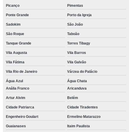
Picanço
Pimentas
Ponte Grande
Porto da Igreja
Sadokim
São João
São Roque
Taboão
Tanque Grande
Torres Tibagy
Vila Augusta
Vila Barros
Vila Fátima
Vila Galvão
Vila Rio de Janeiro
Várzea do Palácio
Água Azul
Água Chata
Anália Franco
Aricanduva
Artur Alvim
Belém
Cidade Patriarca
Cidade Tiradentes
Engenheiro Goulart
Ermelino Matarazzo
Guaianases
Itaim Paulista