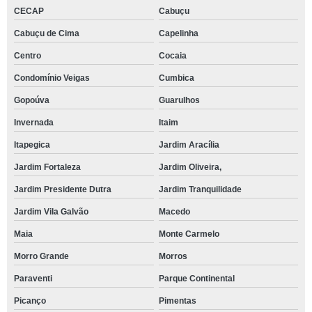
CECAP
Cabuçu
Cabuçu de Cima
Capelinha
Centro
Cocaia
Condomínio Veigas
Cumbica
Gopoúva
Guarulhos
Invernada
Itaim
Itapegica
Jardim Aracília
Jardim Fortaleza
Jardim Oliveira,
Jardim Presidente Dutra
Jardim Tranquilidade
Jardim Vila Galvão
Macedo
Maia
Monte Carmelo
Morro Grande
Morros
Paraventi
Parque Continental
Picanço
Pimentas