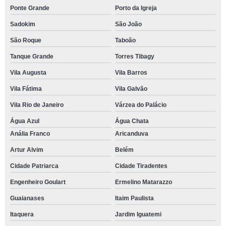
Ponte Grande
Porto da Igreja
Sadokim
São João
São Roque
Taboão
Tanque Grande
Torres Tibagy
Vila Augusta
Vila Barros
Vila Fátima
Vila Galvão
Vila Rio de Janeiro
Várzea do Palácio
Água Azul
Água Chata
Anália Franco
Aricanduva
Artur Alvim
Belém
Cidade Patriarca
Cidade Tiradentes
Engenheiro Goulart
Ermelino Matarazzo
Guaianases
Itaim Paulista
Itaquera
Jardim Iguatemi