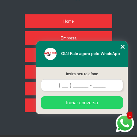
Home
Empresa
Olá! Fale agora pelo WhatsApp
Missão
Serviços
Insira seu telefone
Contato
Iniciar conversa
Mapa do site
1