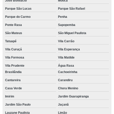
José Bonifácio
Mooca
Parque São Lucas
Parque São Rafael
Parque do Carmo
Penha
Ponte Rasa
Sapopemba
São Mateus
São Miguel Paulista
Tatuapé
Vila Carrão
Vila Curuçá
Vila Esperança
Vila Formosa
Vila Matilde
Vila Prudente
Água Rasa
Brasilândia
Cachoeirinha
Cantareira
Carandiru
Casa Verde
Chora Menino
Imirim
Jardim Guarapiranga
Jardim São Paulo
Jaçanã
Lauzane Paulista
Limão