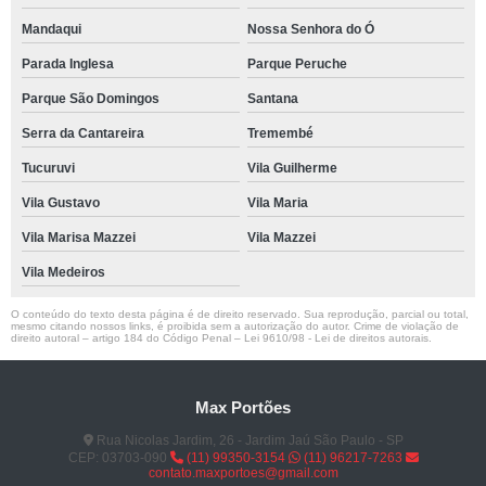
Mandaqui
Nossa Senhora do Ó
Parada Inglesa
Parque Peruche
Parque São Domingos
Santana
Serra da Cantareira
Tremembé
Tucuruvi
Vila Guilherme
Vila Gustavo
Vila Maria
Vila Marisa Mazzei
Vila Mazzei
Vila Medeiros
O conteúdo do texto desta página é de direito reservado. Sua reprodução, parcial ou total,
mesmo citando nossos links, é proibida sem a autorização do autor. Crime de violação de
direito autoral – artigo 184 do Código Penal –
Lei 9610/98 - Lei de direitos autorais
.
Max Portões
Rua Nicolas Jardim, 26 - Jardim Jaú São Paulo - SP
CEP: 03703-090
(11) 99350-3154
(11) 96217-7263
contato.maxportoes@gmail.com