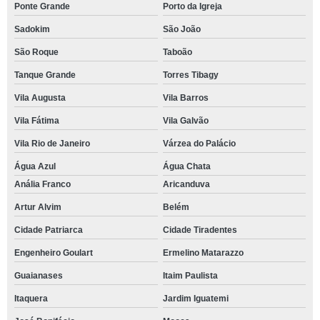
Ponte Grande
Porto da Igreja
Sadokim
São João
São Roque
Taboão
Tanque Grande
Torres Tibagy
Vila Augusta
Vila Barros
Vila Fátima
Vila Galvão
Vila Rio de Janeiro
Várzea do Palácio
Água Azul
Água Chata
Anália Franco
Aricanduva
Artur Alvim
Belém
Cidade Patriarca
Cidade Tiradentes
Engenheiro Goulart
Ermelino Matarazzo
Guaianases
Itaim Paulista
Itaquera
Jardim Iguatemi