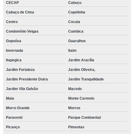
CECAP
Cabuçu
Cabuçu de Cima
Capelinha
Centro
Cocaia
Condomínio Veigas
Cumbica
Gopoúva
Guarulhos
Invernada
Itaim
Itapegica
Jardim Aracília
Jardim Fortaleza
Jardim Oliveira,
Jardim Presidente Dutra
Jardim Tranquilidade
Jardim Vila Galvão
Macedo
Maia
Monte Carmelo
Morro Grande
Morros
Paraventi
Parque Continental
Picanço
Pimentas