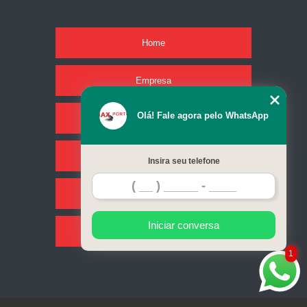
Home
Empresa
Olá! Fale agora pelo WhatsApp
Missão
Serviços
Insira seu telefone
Contato
Iniciar conversa
Mapa do site
1