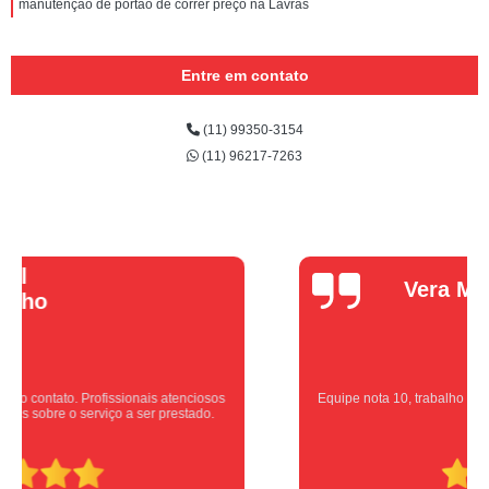
manutenção de portão de correr preço na Lavras
Entre em contato
(11) 99350-3154
(11) 96217-7263
Vera Maria
Equipe nota 10, trabalho rápido com excelência , super organizados.
Super indico.