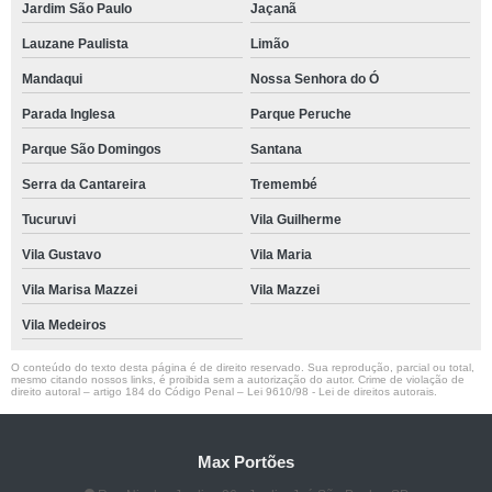
Jardim São Paulo
Jaçanã
Lauzane Paulista
Limão
Mandaqui
Nossa Senhora do Ó
Parada Inglesa
Parque Peruche
Parque São Domingos
Santana
Serra da Cantareira
Tremembé
Tucuruvi
Vila Guilherme
Vila Gustavo
Vila Maria
Vila Marisa Mazzei
Vila Mazzei
Vila Medeiros
O conteúdo do texto desta página é de direito reservado. Sua reprodução, parcial ou total,
mesmo citando nossos links, é proibida sem a autorização do autor. Crime de violação de
direito autoral – artigo 184 do Código Penal –
Lei 9610/98 - Lei de direitos autorais
.
Max Portões