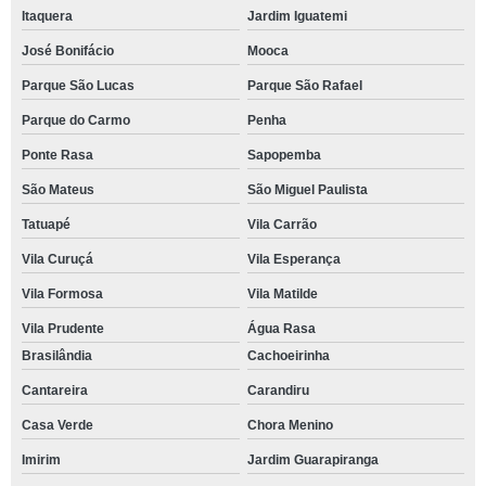
Itaquera
Jardim Iguatemi
José Bonifácio
Mooca
Parque São Lucas
Parque São Rafael
Parque do Carmo
Penha
Ponte Rasa
Sapopemba
São Mateus
São Miguel Paulista
Tatuapé
Vila Carrão
Vila Curuçá
Vila Esperança
Vila Formosa
Vila Matilde
Vila Prudente
Água Rasa
Brasilândia
Cachoeirinha
Cantareira
Carandiru
Casa Verde
Chora Menino
Imirim
Jardim Guarapiranga