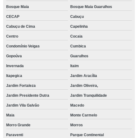
Bosque Maia
Bosque Maia Guarulhos
CECAP
Cabuçu
Cabuçu de Cima
Capelinha
Centro
Cocaia
Condomínio Veigas
Cumbica
Gopoúva
Guarulhos
Invernada
Itaim
Itapegica
Jardim Aracília
Jardim Fortaleza
Jardim Oliveira,
Jardim Presidente Dutra
Jardim Tranquilidade
Jardim Vila Galvão
Macedo
Maia
Monte Carmelo
Morro Grande
Morros
Paraventi
Parque Continental