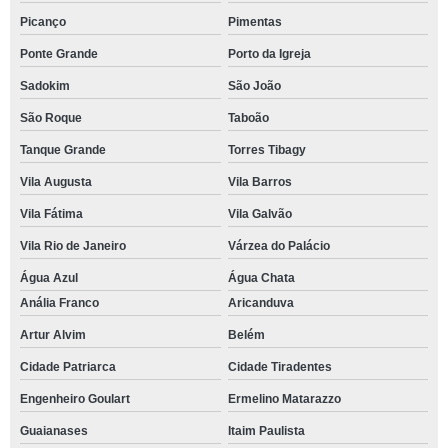
Picanço
Pimentas
Ponte Grande
Porto da Igreja
Sadokim
São João
São Roque
Taboão
Tanque Grande
Torres Tibagy
Vila Augusta
Vila Barros
Vila Fátima
Vila Galvão
Vila Rio de Janeiro
Várzea do Palácio
Água Azul
Água Chata
Anália Franco
Aricanduva
Artur Alvim
Belém
Cidade Patriarca
Cidade Tiradentes
Engenheiro Goulart
Ermelino Matarazzo
Guaianases
Itaim Paulista