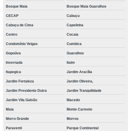
Bosque Maia
Bosque Maia Guarulhos
CECAP
Cabuçu
Cabuçu de Cima
Capelinha
Centro
Cocaia
Condomínio Veigas
Cumbica
Gopoúva
Guarulhos
Invernada
Itaim
Itapegica
Jardim Aracília
Jardim Fortaleza
Jardim Oliveira,
Jardim Presidente Dutra
Jardim Tranquilidade
Jardim Vila Galvão
Macedo
Maia
Monte Carmelo
Morro Grande
Morros
Paraventi
Parque Continental