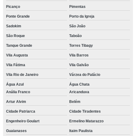
Picanço
Pimentas
Ponte Grande
Porto da Igreja
Sadokim
São João
São Roque
Taboão
Tanque Grande
Torres Tibagy
Vila Augusta
Vila Barros
Vila Fátima
Vila Galvão
Vila Rio de Janeiro
Várzea do Palácio
Água Azul
Água Chata
Anália Franco
Aricanduva
Artur Alvim
Belém
Cidade Patriarca
Cidade Tiradentes
Engenheiro Goulart
Ermelino Matarazzo
Guaianases
Itaim Paulista