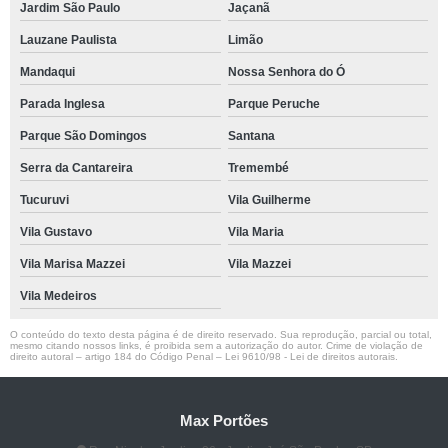
Jardim São Paulo
Jaçanã
Lauzane Paulista
Limão
Mandaqui
Nossa Senhora do Ó
Parada Inglesa
Parque Peruche
Parque São Domingos
Santana
Serra da Cantareira
Tremembé
Tucuruvi
Vila Guilherme
Vila Gustavo
Vila Maria
Vila Marisa Mazzei
Vila Mazzei
Vila Medeiros
O conteúdo do texto desta página é de direito reservado. Sua reprodução, parcial ou total,
mesmo citando nossos links, é proibida sem a autorização do autor. Crime de violação de
direito autoral – artigo 184 do Código Penal –
Lei 9610/98 - Lei de direitos autorais
.
Max Portões