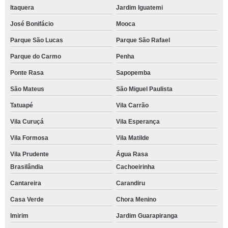
Itaquera
Jardim Iguatemi
José Bonifácio
Mooca
Parque São Lucas
Parque São Rafael
Parque do Carmo
Penha
Ponte Rasa
Sapopemba
São Mateus
São Miguel Paulista
Tatuapé
Vila Carrão
Vila Curuçá
Vila Esperança
Vila Formosa
Vila Matilde
Vila Prudente
Água Rasa
Brasilândia
Cachoeirinha
Cantareira
Carandiru
Casa Verde
Chora Menino
Imirim
Jardim Guarapiranga