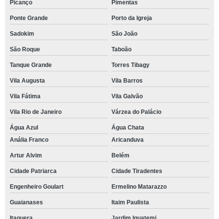
Picanço
Pimentas
Ponte Grande
Porto da Igreja
Sadokim
São João
São Roque
Taboão
Tanque Grande
Torres Tibagy
Vila Augusta
Vila Barros
Vila Fátima
Vila Galvão
Vila Rio de Janeiro
Várzea do Palácio
Água Azul
Água Chata
Anália Franco
Aricanduva
Artur Alvim
Belém
Cidade Patriarca
Cidade Tiradentes
Engenheiro Goulart
Ermelino Matarazzo
Guaianases
Itaim Paulista
Itaquera
Jardim Iguatemi