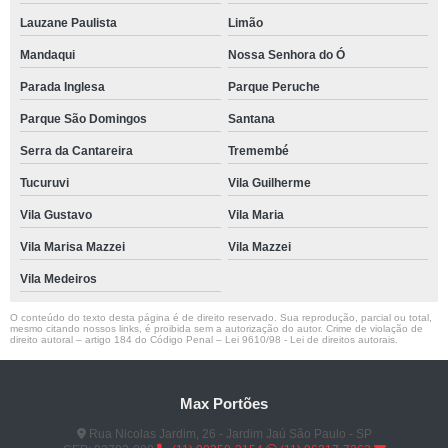
Lauzane Paulista
Limão
Mandaqui
Nossa Senhora do Ó
Parada Inglesa
Parque Peruche
Parque São Domingos
Santana
Serra da Cantareira
Tremembé
Tucuruvi
Vila Guilherme
Vila Gustavo
Vila Maria
Vila Marisa Mazzei
Vila Mazzei
Vila Medeiros
O conteúdo do texto desta página é de direito reservado. Sua reprodução, parcial ou total,
mesmo citando nossos links, é proibida sem a autorização do autor. Crime de violação de
direito autoral – artigo 184 do Código Penal –
Lei 9610/98 - Lei de direitos autorais
.
Max Portões
Rua Nicolas Jardim, 26 - Jardim Jaú São Paulo - SP