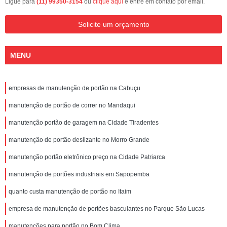
Ligue para
(11) 99350-3154
ou
clique aqui
e entre em contato por email.
Solicite um orçamento
MENU
empresas de manutenção de portão na Cabuçu
manutenção de portão de correr no Mandaqui
manutenção portão de garagem na Cidade Tiradentes
manutenção de portão deslizante no Morro Grande
manutenção portão eletrônico preço na Cidade Patriarca
manutenção de portões industriais em Sapopemba
quanto custa manutenção de portão no Itaim
empresa de manutenção de portões basculantes no Parque São Lucas
manutenções para portão no Bom Clima