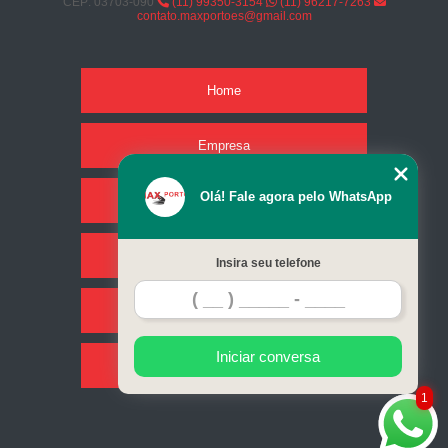
CEP: 03703-090
(11) 99350-3154
(11) 96217-7263
contato.maxportoes@gmail.com
Home
Empresa
Olá! Fale agora pelo WhatsApp
Missão
Serviços
Insira seu telefone
Contato
Iniciar conversa
Mapa do site
1