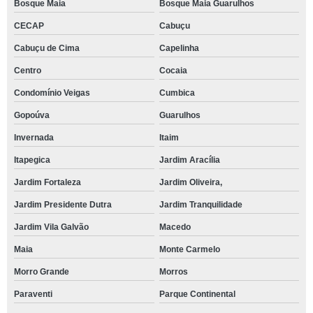
Bosque Maia
Bosque Maia Guarulhos
CECAP
Cabuçu
Cabuçu de Cima
Capelinha
Centro
Cocaia
Condomínio Veigas
Cumbica
Gopoúva
Guarulhos
Invernada
Itaim
Itapegica
Jardim Aracília
Jardim Fortaleza
Jardim Oliveira,
Jardim Presidente Dutra
Jardim Tranquilidade
Jardim Vila Galvão
Macedo
Maia
Monte Carmelo
Morro Grande
Morros
Paraventi
Parque Continental