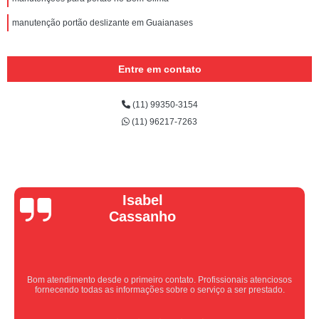
manutenção portão deslizante em Guaianases
Entre em contato
(11) 99350-3154
(11) 96217-7263
Vera Maria
Equipe nota 10, trabalho rápido com excelência , super organizados.
Super indico.