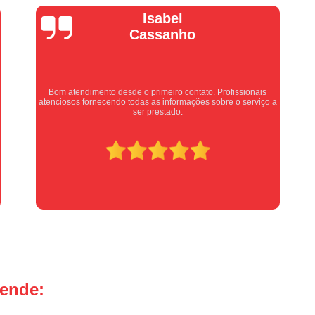
Manutenção Portão de Garage
Vera Maria
Manutenção Portão Eletrônico
Motor de Portão Basculante
Motor de P
Motor de Portão de Levantar
Motor de 
Motor de Portão Eletrônico Industr
Equipe nota 10, trabalho rápido com excelência , super
organizados. Super indico.
Motor de Portão em Sp
Motor de P
Motor de Portão Rápido
Motor Auto
Motor de Aço Automático para Portão
Motor de Porta Aço
Mot
Motor para Porta de Aço Automátic
Motor para Porta de Enrolar Auto
Motor Porta Aço Enrolar
Motor P
tende:
Porta de Aço para Garagem
Portas d
Portas de Aço de Correr
Portas de