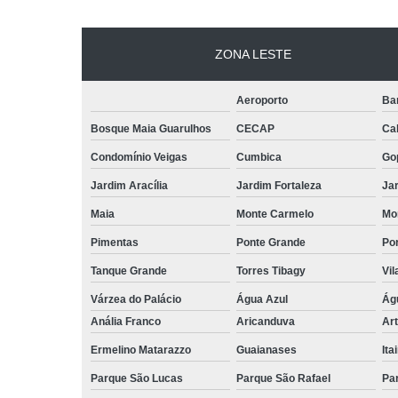
ZONA LESTE
Aeroporto
Ba
Bosque Maia Guarulhos
CECAP
Ca
Condomínio Veigas
Cumbica
Go
Jardim Aracília
Jardim Fortaleza
Jar
Maia
Monte Carmelo
Mo
Pimentas
Ponte Grande
Por
Tanque Grande
Torres Tibagy
Vil
Várzea do Palácio
Água Azul
Ág
Anália Franco
Aricanduva
Art
Ermelino Matarazzo
Guaianases
Ita
Parque São Lucas
Parque São Rafael
Pa