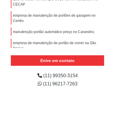
nstalar Portão Eletrônico Basculante
CECAP
e
Empresa de Manutenção de Portão
empresa de manutenção de portões de garagem no
Centro
ões
Manutenção de Motor de Portão
 Automático
Manutenção de Portão
manutenção portão automático preço no Carandiru
e
Manutenção de Portão de Correr
empresa de manutenção de portão de correr na São
Roque
m
Manutenção de Portão Deslizante
empresa de manutenção portão automático na Vila
Entre em contato
Manutenção de Portão em São Paulo
Gustavo
Manutenção de Portões Automáticos
(11) 99350-3154
Manutenção de Portões de Condomínio
(11) 96217-7263
Manutenção de Portões de Garagem
Manutenção de Portões em São Paulo
Manutenção de Portões Industriais
Manutenção Portão Automático