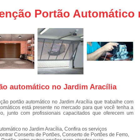
aço
Conserto de Portões em SP
nção Portão Automático n
aço
Empresa de Conserto de Portõ
a
Conserto de Portão Automático 
e
Conserto de Portão de Ferro
Conserto de Portão Eletrônico em 
tica
Conserto de Portão em Sp
Conserto de Portão Residencial
Conserto para Portões
Empres
o automático no Jardim Aracília
Instalação de Portão
I
Instalação de Portão Automático Bas
ão portão automático no Jardim Aracília que trabalhe com
tomáticos está presente no mercado para que você tenha a
Instalação de Port
, junto com profissionais capacitados que oferecem um
Instalação de Portão Eletrônico em São P
omático no Jardim Aracília, Confira os serviços
Instalar Portão Automático
I
ontrar Conserto de Portões, Conserto de Portões de Ferro,