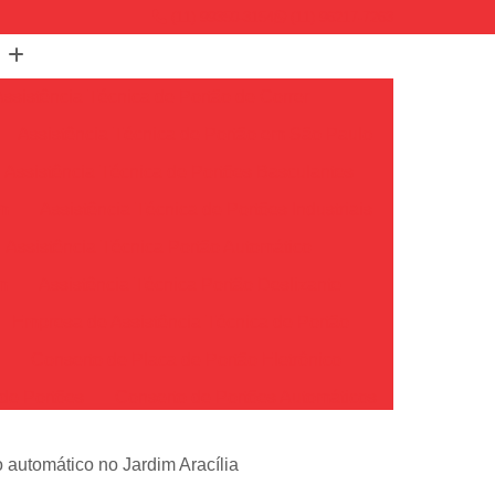
(11) 99350-3154
(11) 96217-7263
Assistência Técnica de Portão de Correr
Assistência Técnica de Portão em São Paulo
Assistência Técnica de Portões Basculantes
em
Assistência Técnica de Portões Industriais
Assistência Técnica Portão Automático
m
Assistência Técnica Portão Deslizante
Empresa de Assistência Técnica de Portão
o
Conserto de Placa de Portão Eletrônico
de Portões
Conserto de Portões Automáticos
io
Conserto de Portões de Ferro
 automático no Jardim Aracília
Conserto de Portões em São Paulo