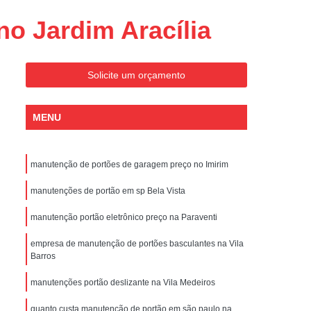
Conserto de Portões Residenciais
o Jardim Aracília
es
Conserto de Portão Automático
Sp
Conserto de Portão Basculante
Solicite um orçamento
Conserto de Portão de Garagem
Sp
Conserto de Portão em São Paulo
MENU
Conserto de Portão Pivotante
Conserto de Portões Basculantes
manutenção de portões de garagem preço no Imirim
a de Instalação de Portão Eletrônico
manutenções de portão em sp Bela Vista
nstalação de Portão Automático
manutenção portão eletrônico preço na Paraventi
culante
Instalação de Portão Eletrônico
empresa de manutenção de portões basculantes na Vila
ão Eletrônico Basculante
Barros
aulo
Instalação de Portão Eletrônico em SP
manutenções portão deslizante na Vila Medeiros
nstalar Portão Automático Deslizante
quanto custa manutenção de portão em são paulo na