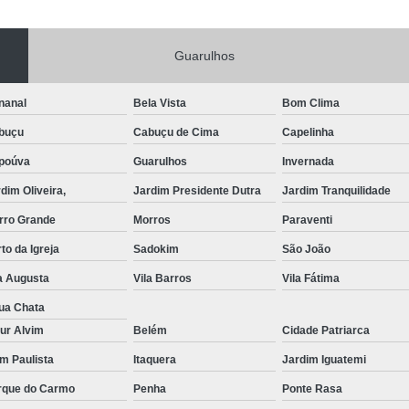
Portas de Aço Manual
Portas de Aço p
Guarulhos
Portas de Aço para Residência
Portas
Porta de Aço Automática Transvision
Po
nanal
Bela Vista
Bom Clima
Porta de Aço com Motor
P
buçu
Cabuçu de Cima
Capelinha
Porta de Aço de Enrolar Elétrica
Porta
poúva
Guarulhos
Invernada
Porta de Aço para Garagem Automática
dim Oliveira,
Jardim Presidente Dutra
Jardim Tranquilidade
Portas de Aço Automática Comercia
rro Grande
Morros
Paraventi
Portas de Aço Automáticas
to da Igreja
Sadokim
São João
Portas de Aço de Enrolar Automáti
a Augusta
Vila Barros
Vila Fátima
Portas de Aço para Banheiro Automática
ua Chata
ur Alvim
Belém
Cidade Patriarca
Empresa de Reparo de Portão
Repar
im Paulista
Itaquera
Jardim Iguatemi
Reparo de Portão de Correr
rque do Carmo
Penha
Ponte Rasa
Reparo de Portão Eletrônico