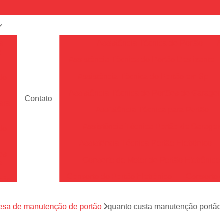
a
Assistência Técnica de Portão
e
Assistência Técnica de Portão Deslizante
Assistência Técnica de Portão em Sp
de
Assistência Técnica de Portões de Garag
Contato
ara
Assistência Técnica para Portão
Assistência Técnica Portão de Garage
de
Assistência Técnica Portão Eletrônico
es
Conserto de Motor de Portão Eletrônic
s
Conserto de Portão Eletrônico
Conserto 
tão
Conserto de Portões de Alumín
aço
a
sa de manutenção de portão
quanto custa manutenção portão
Conserto de Portões de Madeira