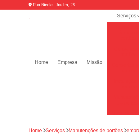
Rua Nicolas Jardim, 26
Serviços
Assistênci
técnica d
portões
Consertos 
portões
Home
Empresa
Missão
Consertos p
portões
Instalação 
portões
Manutençõ
de portõe
Motor de por
Motores de 
automátic
Home
Serviços
Manutenções de portões
empre