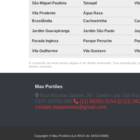
São Miguel Paulista
Tatuapé
Vil
Vila Prudente
Água Rasa
Brasilândia
Cachoeirinha
Can
Jardim Guarapiranga
Jardim São Paulo
Ja
Parada Inglesa
Parque Peruche
Pa
Vila Guilherme
Vila Gustavo
Vil
O conteúdo do texto desta página é de direito reservado. Sua reprodução, pa
direitos autorais
.
Max Portões
Rua Nicolas Jardim, 26 - Jardim Jaú São Pau
CEP: 03703-090
(11) 99350-3154
(11) 9
contato.maxportoes@gmail.com
Copyright © Max Portões (Lei 9610 de 19/02/1998)