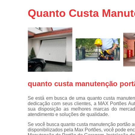
Portas de 
Quanto Custa Manute
Portas de 
automátic
Reparo d
portões
Travas
eletromagné
de portão
quanto custa manutenção portã
Se está em busca de uma quanto custa manutenç
dedicação com seus clientes, a MAX Portões Au
sua disposição as melhores marcas do mercado
atendimento e soluções de qualidade.
Se você busca quanto custa manutenção portão aut
disponibilizados pela Max Portões, você pode enc