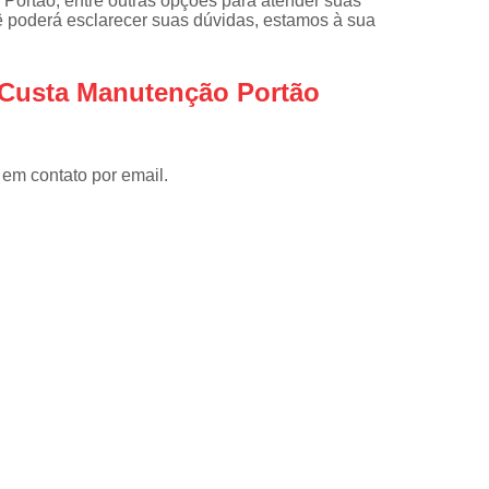
Portão, entre outras opções para atender suas
Instalar Portão Eletrônico
I
ê poderá esclarecer suas dúvidas, estamos à sua
Instalar Portão Eletrônico Deslizant
Empresa de Manutenção de Port
 Custa Manutenção Portão
Manutenção de Motores de Portão
Manutenção de Portão Basculant
 em contato por email.
Manutenção de Portão de Garage
Manutenção de Portão Eletrônico
Manutenção de Portão em Sp
Manutenção de Portões Basculantes
Manutenção de Portões de Ferro
Manutenção de Portões Deslizantes
Manutenção de Portões em SP
Manutenção para Portão