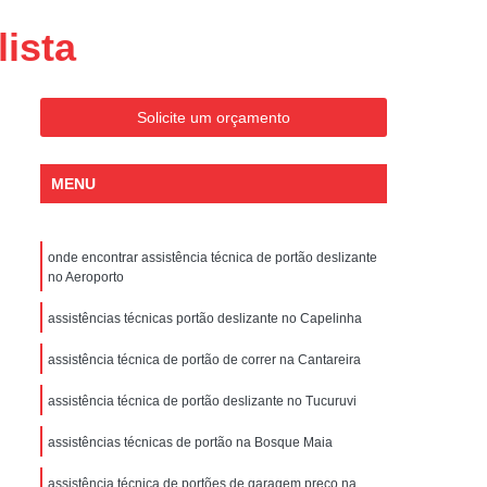
Conserto de Portões Residenciais
ista
es
Conserto de Portão Automático
Sp
Conserto de Portão Basculante
Solicite um orçamento
Conserto de Portão de Garagem
Sp
Conserto de Portão em São Paulo
MENU
Conserto de Portão Pivotante
Conserto de Portões Basculantes
onde encontrar assistência técnica de portão deslizante
a de Instalação de Portão Eletrônico
no Aeroporto
nstalação de Portão Automático
assistências técnicas portão deslizante no Capelinha
culante
Instalação de Portão Eletrônico
assistência técnica de portão de correr na Cantareira
ão Eletrônico Basculante
assistência técnica de portão deslizante no Tucuruvi
aulo
Instalação de Portão Eletrônico em SP
assistências técnicas de portão na Bosque Maia
nstalar Portão Automático Deslizante
assistência técnica de portões de garagem preço na