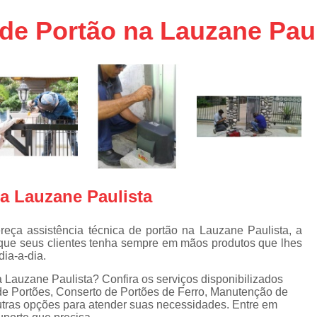
aço
Conserto de Portões em SP
 de Portão na Lauzane Paul
aço
Empresa de Conserto de Portõ
a
Conserto de Portão Automático 
e
Conserto de Portão de Ferro
Conserto de Portão Eletrônico em 
tica
Conserto de Portão em Sp
Conserto de Portão Residencial
Conserto para Portões
Empres
na Lauzane Paulista
Instalação de Portão
I
Instalação de Portão Automático Bas
eça assistência técnica de portão na Lauzane Paulista, a
que seus clientes tenha sempre em mãos produtos que lhes
Instalação de Port
dia-a-dia.
Instalação de Portão Eletrônico em São P
a Lauzane Paulista? Confira os serviços disponibilizados
de Portões, Conserto de Portões de Ferro, Manutenção de
Instalar Portão Automático
I
utras opções para atender suas necessidades. Entre em