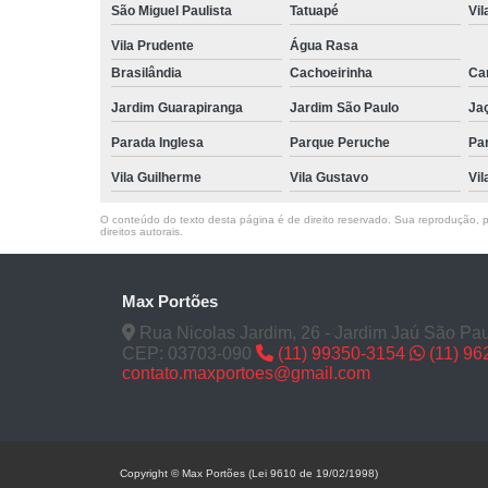
São Miguel Paulista
Tatuapé
Vil
Vila Prudente
Água Rasa
Brasilândia
Cachoeirinha
Can
Jardim Guarapiranga
Jardim São Paulo
Ja
Parada Inglesa
Parque Peruche
Pa
Vila Guilherme
Vila Gustavo
Vil
O conteúdo do texto desta página é de direito reservado. Sua reprodução, pa
direitos autorais
.
Max Portões
Rua Nicolas Jardim, 26 - Jardim Jaú São Pau
CEP: 03703-090
(11) 99350-3154
(11) 9
contato.maxportoes@gmail.com
Copyright © Max Portões (Lei 9610 de 19/02/1998)