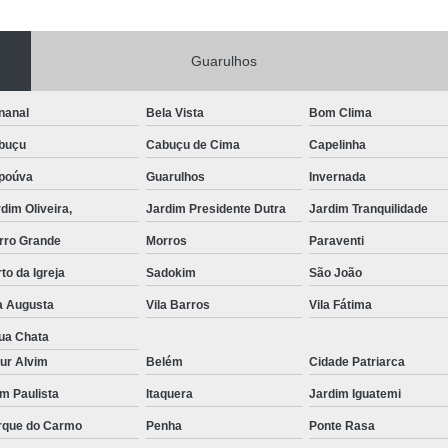
Portas de Aço Manual
Portas de Aço p
Guarulhos
Portas de Aço para Residência
Portas
Porta de Aço Automática Transvision
Po
nanal
Bela Vista
Bom Clima
Porta de Aço com Motor
P
buçu
Cabuçu de Cima
Capelinha
Porta de Aço de Enrolar Elétrica
Porta
poúva
Guarulhos
Invernada
Porta de Aço para Garagem Automática
dim Oliveira,
Jardim Presidente Dutra
Jardim Tranquilidade
Portas de Aço Automática Comercia
rro Grande
Morros
Paraventi
Portas de Aço Automáticas
to da Igreja
Sadokim
São João
Portas de Aço de Enrolar Automáti
a Augusta
Vila Barros
Vila Fátima
Portas de Aço para Banheiro Automática
ua Chata
ur Alvim
Belém
Cidade Patriarca
Empresa de Reparo de Portão
Repar
im Paulista
Itaquera
Jardim Iguatemi
Reparo de Portão de Correr
rque do Carmo
Penha
Ponte Rasa
Reparo de Portão Eletrônico