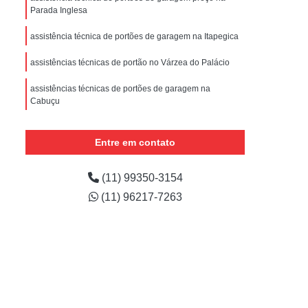
nstalar Portão Eletrônico Basculante
Parada Inglesa
e
Empresa de Manutenção de Portão
assistência técnica de portões de garagem na Itapegica
ões
Manutenção de Motor de Portão
assistências técnicas de portão no Várzea do Palácio
 Automático
Manutenção de Portão
assistências técnicas de portões de garagem na
e
Manutenção de Portão de Correr
Cabuçu
m
Manutenção de Portão Deslizante
onde encontrar assistência técnica portão eletrônico na
Água Chata
Entre em contato
Manutenção de Portão em São Paulo
Manutenção de Portões Automáticos
(11) 99350-3154
Manutenção de Portões de Condomínio
(11) 96217-7263
Manutenção de Portões de Garagem
Manutenção de Portões em São Paulo
Manutenção de Portões Industriais
Manutenção Portão Automático