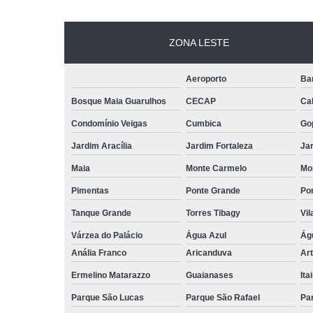
ZONA LESTE
Aeroporto
Ba
Bosque Maia Guarulhos
CECAP
Ca
Condomínio Veigas
Cumbica
Go
Jardim Aracília
Jardim Fortaleza
Jar
Maia
Monte Carmelo
Mo
Pimentas
Ponte Grande
Por
Tanque Grande
Torres Tibagy
Vil
Várzea do Palácio
Água Azul
Ág
Anália Franco
Aricanduva
Art
Ermelino Matarazzo
Guaianases
Ita
Parque São Lucas
Parque São Rafael
Pa