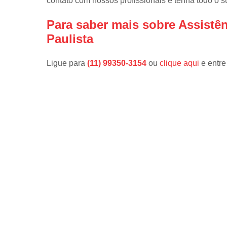
contato com nossos profissionais e tenha todo o s
Para saber mais sobre Assistê
Paulista
Ligue para
(11) 99350-3154
ou
clique aqui
e entre