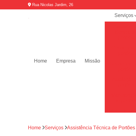
Rua Nicolas Jardim, 26
Serviços
Assistênci
técnica d
portões
Consertos 
portões
Home
Empresa
Missão
Consertos p
portões
Instalação 
portões
Manutençõ
de portõe
Motor de por
Motores de 
automátic
Home
Serviços
Assistência Técnica de Portões