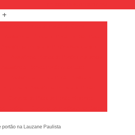
(11) 99350-3154
(11) 96217-7263
Assistência Técnica de Portão de Correr
Assistência Técnica de Portão em São Paulo
Assistência Técnica de Portões Basculantes
em
Assistência Técnica de Portões Industriais
Assistência Técnica Portão Automático
m
Assistência Técnica Portão Deslizante
Empresa de Assistência Técnica de Portão
o
Conserto de Placa de Portão Eletrônico
de Portões
Conserto de Portões Automáticos
io
Conserto de Portões de Ferro
e portão na Lauzane Paulista
Conserto de Portões em São Paulo