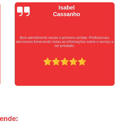
Manutenção Portão de Garage
Vera Maria
Manutenção Portão Eletrônico
Motor de Portão Basculante
Motor de P
Motor de Portão de Levantar
Motor de 
Motor de Portão Eletrônico Industr
Equipe nota 10, trabalho rápido com excelência , super
 a
organizados. Super indico.
Motor de Portão em Sp
Motor de P
Motor de Portão Rápido
Motor Auto
Motor de Aço Automático para Portão
Motor de Porta Aço
Mot
Motor para Porta de Aço Automátic
Motor para Porta de Enrolar Auto
Motor Porta Aço Enrolar
Motor P
tende:
Porta de Aço para Garagem
Portas d
Portas de Aço de Correr
Portas de