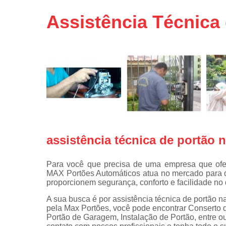
Portas de 
Assistência Técnica
Portas de 
automátic
Reparo d
portões
Travas
eletromagné
de portão
assistência técnica de portão 
Para você que precisa de uma empresa que ofer
MAX Portões Automáticos atua no mercado para 
proporcionem segurança, conforto e facilidade no 
A sua busca é por assistência técnica de portão n
pela Max Portões, você pode encontrar Conserto 
Portão de Garagem, Instalação de Portão, entre o